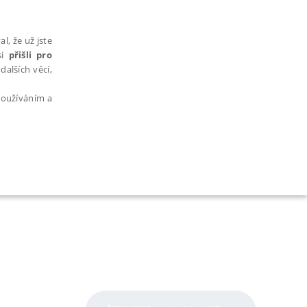
l, že už jste
si
přišli pro
dalších věcí,
 používáním a
AŘAZENÉ SOUBORY
bytně nutných souborů cookie správně používat.