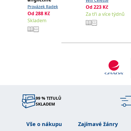
Will Celeste
Provázek Radek
Od
223
Kč
Od
288
Kč
Za tři a více týdnů
Skladem
99 % TITULŮ
SKLADEM
Vše o nákupu
Zajímavé žánry