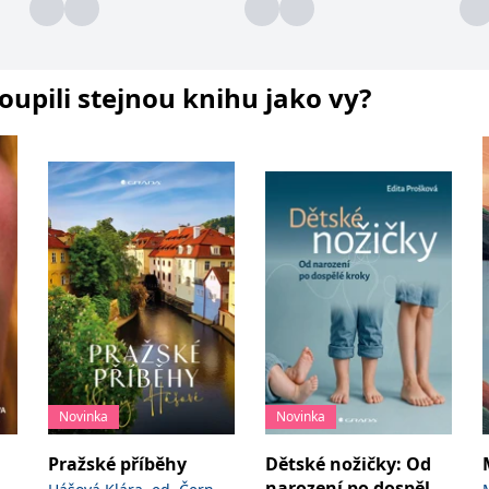
koupili stejnou knihu jako vy?
Novinka
Novinka
Pražské příběhy
Dětské nožičky: Od
narození po dospělé