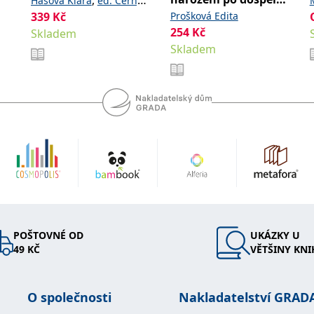
,
Hášová Klára
ed. Černý
kroky
339
Kč
Prošková Edita
David
254
Kč
Skladem
Skladem
POŠTOVNÉ OD
UKÁZKY U
49 KČ
VĚTŠINY KNI
O společnosti
Nakladatelství GRAD