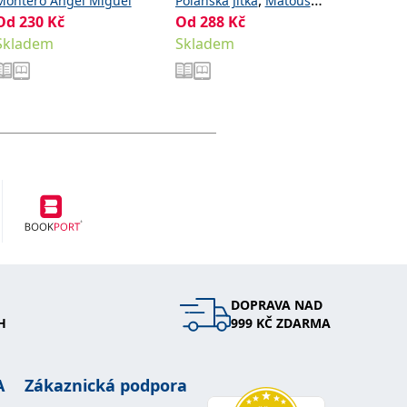
,
Montero Ángel Miguel
Polanská Jitka
Matoušů
Golasov
Od
230
Kč
Od
288
,
Kč
Od
411
Hana
Noviková Zuzana
Skladem
Skladem
Sklade
DOPRAVA NAD
H
999 KČ ZDARMA
A
Zákaznická podpora