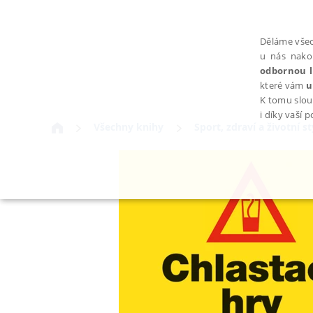
Děláme všec
u nás nako
odbornou l
které vám
u
K tomu slou
i díky vaší 
Všechny knihy
Sport, zdraví a životní st
NEZBYTNÉ
Nezbytně nutné soubory cookie umožňují základní funkce webovýc
Provider /