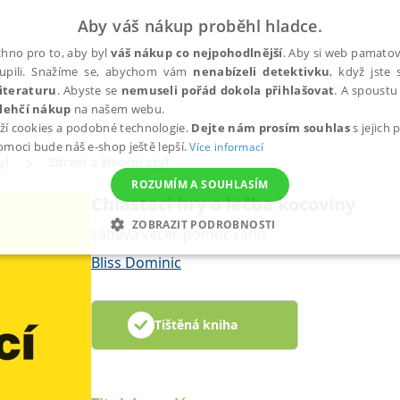
Aby váš nákup proběhl hladce.
hno pro to, aby byl
váš nákup co nejpohodlnější
. Aby si web pamatova
upili. Snažíme se, abychom vám
nenabízeli detektivku
, když jste 
iteraturu
. Abyste se
nemuseli pořád dokola přihlašovat
. A spoustu 
lehčí nákup
na našem webu.
ží cookies a podobné technologie.
Dejte nám prosím souhlas
s jejich
pomoci bude náš e-shop ještě lepší.
Více informací
yl
Zdraví a životní styl
ROZUMÍM A SOUHLASÍM
Chlastací hry a léčba kocoviny
ZOBRAZIT PODROBNOSTI
zábava večer, pomoc ráno
ANALYTICKÉ
MARKETINGOVÉ
FUNKČNÍ
NEZ
Bliss Dominic
Tištěná kniha
Nezbytné
Analytické
Marketingové
Funkční
Nezařazené soubory
h stránek, jako je přihlášení uživatele a správa účtu. Webové stránky nelze bez nez