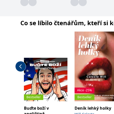
Co se líbilo čtenářům, kteří si 
Akce -25%
Bestseller
Bestseller
Buďte boží v
Deník lehký holky
angličtině