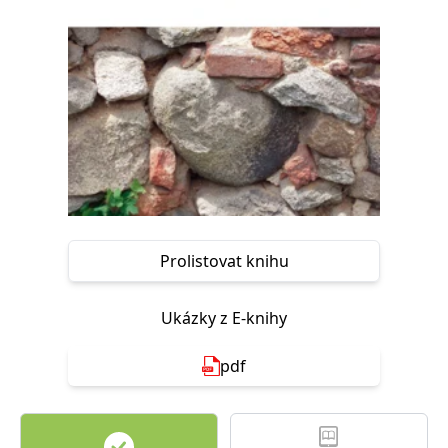
Nezbytné
Analytické
Marketingové
Funkční
Nezařazené soubory
Nezbytně nutné soubory cookie umožňují základní funkce webových
stránek, jako je přihlášení uživatele a správa účtu. Webové stránky nelze
bez nezbytně nutných souborů cookie správně používat.
Provider /
Název
Vyprší
Popis
Doména
CookieScriptConsent
1 měsíc
Tento soubor
CookieScript
cookie
www.grada.cz
používá
služba
Prolistovat knihu
Cookie-
Script.com k
zapamatování
předvoleb
souhlasu se
Ukázky z E-knihy
soubory
cookie
návštěvníků.
pdf
Je nutné, aby
banner
cookie
Cookie-
Script.com
fungoval