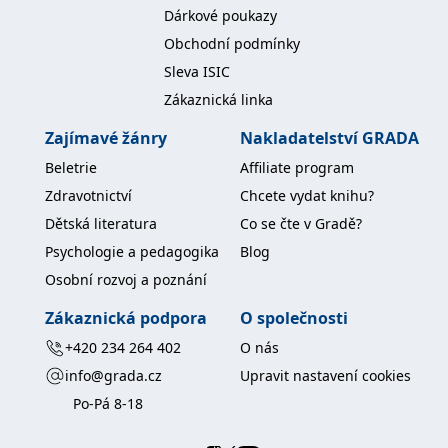
koncový uživatel používá
Dárkové poukazy
webové stránky a
jakoukoli reklamu,
Obchodní podmínky
kterou koncový uživatel
mohl vidět před
Sleva ISIC
návštěvou uvedeného
webu.
Zákaznická linka
MR
7 dní
Toto je soubor cookie
Microsoft
Zajímavé žánry
Nakladatelství GRADA
první strany společnosti
Corporation
Microsoft MSN, který
.c.bing.com
používáme k měření
Beletrie
Affiliate program
používání webu pro
interní analýzu.
Zdravotnictví
Chcete vydat knihu?
_uetvid
1 rok
Toto je soubor cookie
Dětská literatura
Co se čte v Gradě?
Microsoft
využívaný společností
Corporation
Microsoft Bing Ads a je
Psychologie a pedagogika
Blog
.grada.cz
sledovacím souborem
cookie. Umožňuje nám
Osobní rozvoj a poznání
komunikovat s
uživatelem, který již dříve
Zákaznická podpora
O společnosti
navštívil náš web.
+420 234 264 402
O nás
test_cookie
15 minut
Tento soubor cookie
Google LLC
nastavuje společnost
.doubleclick.net
info@grada.cz
Upravit nastavení cookies
DoubleClick (kterou
vlastní společnost
Po-Pá 8-18
Google), aby zjistila, zda
prohlížeč návštěvníka
webu podporuje
soubory cookie.