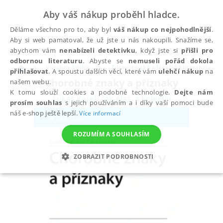
Aby váš nákup proběhl hladce.
Děláme všechno pro to, aby byl
váš nákup co nejpohodlnější
.
Aby si web pamatoval, že už jste u nás nakoupili. Snažíme se,
abychom vám
nenabízeli detektivku
, když jste si
přišli pro
odbornou literaturu
. Abyste se
nemuseli pořád dokola
Všechny knihy
Zdravotnická a lékařská literatura
přihlašovat
. A spoustu dalších věcí, které vám
ulehčí nákup
na
Chorobné znaky a příznaky
našem webu.
K tomu slouží cookies a podobné technologie.
Dejte nám
Lukáš Karel
,
Žák Aleš
,
a kolektiv
prosím souhlas
s jejich používáním a i díky vaší pomoci bude
náš e-shop ještě lepší.
Více informací
ROZUMÍM A SOUHLASÍM
ZOBRAZIT PODROBNOSTI
NEZBYTNÉ
ANALYTICKÉ
MARKETINGOVÉ
FUNKČNÍ
NEZAŘAZENÉ SOUBORY