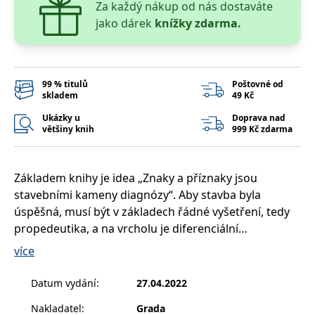
Za každý nákup od nás dostaváte
__cf_bm
30 minut
Tento soubor
Cloudflare Inc.
cookie se
.heureka.cz
jako dárek
knížky zdarma.
používá k
rozlišení mezi
lidmi a
roboty. To je
pro web
přínosné, aby
99 % titulů
Poštovné od
bylo možné
podávat
skladem
49 Kč
platné zprávy
o používání
Ukázky u
Doprava nad
jejich
většiny knih
999 Kč zdarma
webových
stránek.
CookieConsent
1 rok
Tento soubor
Cybot A/S
cookie ukládá
www.bambook.cz
Základem knihy je idea „Znaky a příznaky jsou
stav souhlasu
stavebními kameny diagnózy“. Aby stavba byla
uživatele se
soubory
úspěšná, musí být v základech řádné vyšetření, tedy
cookie pro
aktuální
propedeutika, a na vrcholu je diferenciální
doménu.
diagnostika. V publikaci je zpracováno 232 znaků,
více
G_ENABLED_IDPS
1 rok 1
Slouží k
Google LLC
příznaků a laboratorních ukazatelů ve 190 kapitolách
měsíc
přihlášení
.www.grada.cz
pomocí
s epilogem, v němž jsou přehledně shrnuty
Datum vydání
:
27.04.2022
Google
mimořádně zajímavé informace o některých
ASP.NET_SessionId
Zavřením
Tento soubor
Microsoft
Nakladatel
:
Grada
eponymech z celé publikace.
prohlížeče
cookie
Corporation