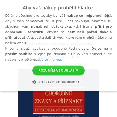
Aby váš nákup proběhl hladce.
Děláme všechno pro to, aby byl
váš nákup co nejpohodlnější
.
Aby si web pamatoval, že už jste u nás nakoupili. Snažíme se,
abychom vám
nenabízeli detektivku
, když jste si
přišli pro
odbornou literaturu
. Abyste se
nemuseli pořád dokola
Všechny knihy
Zdravotnická a lékařská literatura
přihlašovat
. A spoustu dalších věcí, které vám
ulehčí nákup
na
Chorobné znaky a příznaky
našem webu.
K tomu slouží cookies a podobné technologie.
Dejte nám
Diferenciální diagnostika, 2., přepracované a
prosím souhlas
s jejich používáním a i díky vaší pomoci bude
aktualizované vydání
náš e-shop ještě lepší.
Více informací
Lukáš Karel
,
Žák Aleš
,
a kolektiv
ROZUMÍM A SOUHLASÍM
ZOBRAZIT PODROBNOSTI
NEZBYTNÉ
ANALYTICKÉ
MARKETINGOVÉ
FUNKČNÍ
NEZAŘAZENÉ SOUBORY