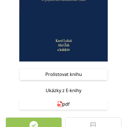
Nezbytné
Analytické
Marketingové
Funkční
Nezařazené soubory
Nezbytně nutné soubory cookie umožňují základní funkce webových
stránek, jako je přihlášení uživatele a správa účtu. Webové stránky nelze
bez nezbytně nutných souborů cookie správně používat.
Provider /
Název
Vyprší
Popis
Doména
CookieScriptConsent
1 měsíc
Tento soubor
CookieScript
cookie
www.grada.cz
používá
služba
Cookie-
Prolistovat knihu
Script.com k
zapamatování
předvoleb
souhlasu se
Ukázky z E-knihy
soubory
cookie
návštěvníků.
pdf
Je nutné, aby
banner
cookie
Cookie-
Script.com
fungoval