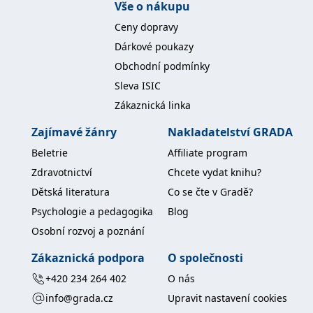
Vše o nákupu
koncový uživatel používá
webové stránky a
Ceny dopravy
jakoukoli reklamu,
kterou koncový uživatel
Dárkové poukazy
mohl vidět před
návštěvou uvedeného
Obchodní podmínky
webu.
Sleva ISIC
MR
7 dní
Toto je soubor cookie
Microsoft
první strany společnosti
Corporation
Zákaznická linka
Microsoft MSN, který
.c.bing.com
používáme k měření
používání webu pro
Zajímavé žánry
Nakladatelství GRADA
interní analýzu.
Beletrie
Affiliate program
_uetvid
1 rok
Toto je soubor cookie
Microsoft
využívaný společností
Corporation
Zdravotnictví
Chcete vydat knihu?
Microsoft Bing Ads a je
.grada.cz
sledovacím souborem
Dětská literatura
Co se čte v Gradě?
cookie. Umožňuje nám
komunikovat s
Psychologie a pedagogika
Blog
uživatelem, který již dříve
navštívil náš web.
Osobní rozvoj a poznání
test_cookie
15 minut
Tento soubor cookie
Google LLC
nastavuje společnost
.doubleclick.net
Zákaznická podpora
O společnosti
DoubleClick (kterou
vlastní společnost
+420 234 264 402
O nás
Google), aby zjistila, zda
prohlížeč návštěvníka
info@grada.cz
Upravit nastavení cookies
webu podporuje
soubory cookie.