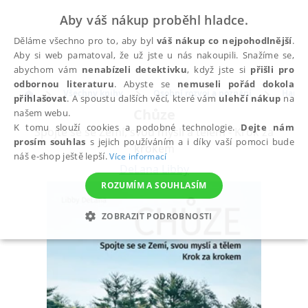
Aby váš nákup proběhl hladce.
Děláme všechno pro to, aby byl
váš nákup co nejpohodlnější
.
Aby si web pamatoval, že už jste u nás nakoupili. Snažíme se,
abychom vám
nenabízeli detektivku
, když jste si
přišli pro
odbornou literaturu
. Abyste se
nemuseli pořád dokola
Všechny knihy
Osobní rozvoj a poznání
Harmo
přihlašovat
. A spoustu dalších věcí, které vám
ulehčí nákup
na
Chůze
našem webu.
K tomu slouží cookies a podobné technologie.
Dejte nám
Spojte se se Zemí, svou myslí a tělem - Krok za
prosím souhlas
s jejich používáním a i díky vaší pomoci bude
krokem
náš e-shop ještě lepší.
Více informací
DeLana Libby
ROZUMÍM A SOUHLASÍM
ZOBRAZIT PODROBNOSTI
NEZBYTNÉ
ANALYTICKÉ
MARKETINGOVÉ
FUNKČNÍ
NEZAŘAZENÉ SOUBORY