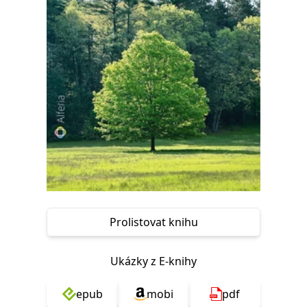
Nezbytné
Analytické
Marketingové
Funkční
Nezařazené soubory
Nezbytně nutné soubory cookie umožňují základní funkce webových
stránek, jako je přihlášení uživatele a správa účtu. Webové stránky nelze
bez nezbytně nutných souborů cookie správně používat.
Provider /
Název
Vyprší
Popis
Doména
CookieScriptConsent
1 měsíc
Tento soubor
CookieScript
cookie
www.grada.cz
používá
služba
Cookie-
Script.com k
zapamatování
předvoleb
souhlasu se
Prolistovat knihu
soubory
cookie
návštěvníků.
Je nutné, aby
Ukázky z E-knihy
banner
cookie
Cookie-
Script.com
epub
mobi
pdf
fungoval