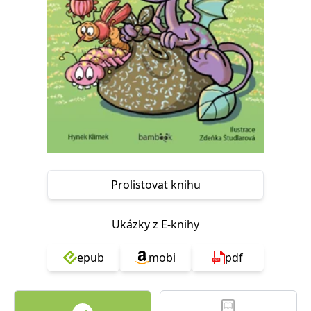
Nezbytné
Analytické
Marketingové
Funkční
Nezařazené soubory
Nezbytně nutné soubory cookie umožňují základní funkce webových
stránek, jako je přihlášení uživatele a správa účtu. Webové stránky nelze
bez nezbytně nutných souborů cookie správně používat.
Provider /
Název
Vyprší
Popis
Doména
CookieScriptConsent
1 měsíc
Tento soubor
CookieScript
cookie
www.grada.cz
používá
služba
Cookie-
Prolistovat knihu
Script.com k
zapamatování
předvoleb
souhlasu se
Ukázky z E-knihy
soubory
cookie
návštěvníků.
epub
mobi
pdf
Je nutné, aby
banner
cookie
Cookie-
Script.com
fungoval