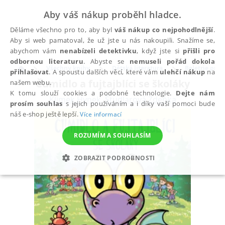
Aby váš nákup proběhl hladce.
Děláme všechno pro to, aby byl
váš nákup co nejpohodlnější
.
Aby si web pamatoval, že už jste u nás nakoupili. Snažíme se,
abychom vám
nenabízeli detektivku
, když jste si
přišli pro
odbornou literaturu
. Abyste se
nemuseli pořád dokola
Všechny knihy
Dětská literatura
Beletrie pro d
přihlašovat
. A spoustu dalších věcí, které vám
ulehčí nákup
na
Čumidlo a fujtajblíci se školáky
našem webu.
K tomu slouží cookies a podobné technologie.
Dejte nám
Klimek Hynek
,
Študlarová Zdeňka
prosím souhlas
s jejich používáním a i díky vaší pomoci bude
náš e-shop ještě lepší.
Více informací
ROZUMÍM A SOUHLASÍM
ZOBRAZIT PODROBNOSTI
NEZBYTNÉ
ANALYTICKÉ
MARKETINGOVÉ
FUNKČNÍ
NEZAŘAZENÉ SOUBORY