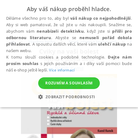
Aby váš nákup proběhl hladce.
Děláme všechno pro to, aby byl
váš nákup co nejpohodlnější
.
Aby si web pamatoval, že už jste u nás nakoupili. Snažíme se,
abychom vám
nenabízeli detektivku
, když jste si
přišli pro
odbornou literaturu
. Abyste se
nemuseli pořád dokola
Všechny knihy
Sport, zdraví a životní styl
Zdra
přihlašovat
. A spoustu dalších věcí, které vám
ulehčí nákup
na
Cviky na vaši bolest
našem webu.
K tomu slouží cookies a podobné technologie.
Dejte nám
Rychlá a účinná úleva
prosím souhlas
s jejich používáním a i díky vaší pomoci bude
Ramík Kamil
náš e-shop ještě lepší.
Více informací
ROZUMÍM A SOUHLASÍM
ZOBRAZIT PODROBNOSTI
NEZBYTNÉ
ANALYTICKÉ
MARKETINGOVÉ
FUNKČNÍ
NEZAŘAZENÉ SOUBORY