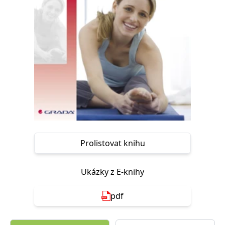
Nezbytné
Analytické
Marketingové
Funkční
Nezařazené soubory
Nezbytně nutné soubory cookie umožňují základní funkce webových
stránek, jako je přihlášení uživatele a správa účtu. Webové stránky nelze
bez nezbytně nutných souborů cookie správně používat.
Provider /
Název
Vyprší
Popis
Doména
CookieScriptConsent
1 měsíc
Tento soubor
CookieScript
cookie
www.grada.cz
používá
služba
Cookie-
Script.com k
Prolistovat knihu
zapamatování
předvoleb
souhlasu se
soubory
Ukázky z E-knihy
cookie
návštěvníků.
Je nutné, aby
banner
pdf
cookie
Cookie-
Script.com
fungoval