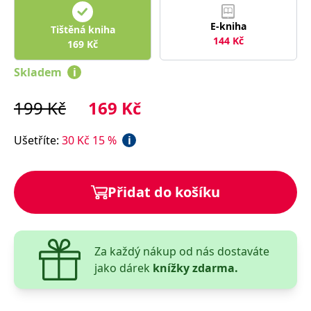
správně.
PHPSESSID
Zavřením
Cookie
PHP.net
E-kniha
Tištěná kniha
prohlížeče
generovaný
www.bambook.cz
144
Kč
169
Kč
aplikacemi
založenými
na jazyce
Skladem
i
PHP. Toto je
univerzální
identifikátor
199
Kč
169
Kč
používaný k
udržování
proměnných
relací
Ušetříte
:
30
Kč
15
%
i
uživatelů.
Obvykle se
jedná o
náhodně
vygenerované
Přidat do košíku
číslo, jeho
použití může
být specifické
pro daný
web, ale
dobrým
příkladem je
Za každý nákup od nás dostaváte
udržování
jako dárek
knížky zdarma.
přihlášeného
stavu
uživatele mezi
stránkami.