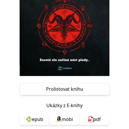
Nezbytné
Analytické
Marketingové
Funkční
Nezařazené soubory
Nezbytně nutné soubory cookie umožňují základní funkce webových
stránek, jako je přihlášení uživatele a správa účtu. Webové stránky nelze
bez nezbytně nutných souborů cookie správně používat.
Provider /
Název
Vyprší
Popis
Doména
CookieScriptConsent
1 měsíc
Tento soubor
CookieScript
cookie
www.grada.cz
používá
služba
Cookie-
Script.com k
zapamatování
předvoleb
Prolistovat knihu
souhlasu se
soubory
cookie
návštěvníků.
Ukázky z E-knihy
Je nutné, aby
banner
cookie
epub
mobi
pdf
Cookie-
Script.com
fungoval