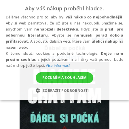
Aby váš nákup proběhl hladce.
Děláme všechno pro to, aby byl
váš nákup co nejpohodlnější
.
Aby si web pamatoval, že už jste u nás nakoupili. Snažíme se,
abychom vám
nenabízeli detektivku
, když jste si
přišli pro
odbornou literaturu
. Abyste se
nemuseli pořád dokola
Všechny knihy
Beletrie
Dobrodružství, napětí, 
přihlašovat
. A spoustu dalších věcí, které vám
ulehčí nákup
na
Ďábel si počká
našem webu.
K tomu slouží cookies a podobné technologie.
Dejte nám
Chattam Maxime
prosím souhlas
s jejich používáním a i díky vaší pomoci bude
náš e-shop ještě lepší.
Více informací
ROZUMÍM A SOUHLASÍM
ZOBRAZIT PODROBNOSTI
NEZBYTNÉ
ANALYTICKÉ
MARKETINGOVÉ
FUNKČNÍ
NEZAŘAZENÉ SOUBORY