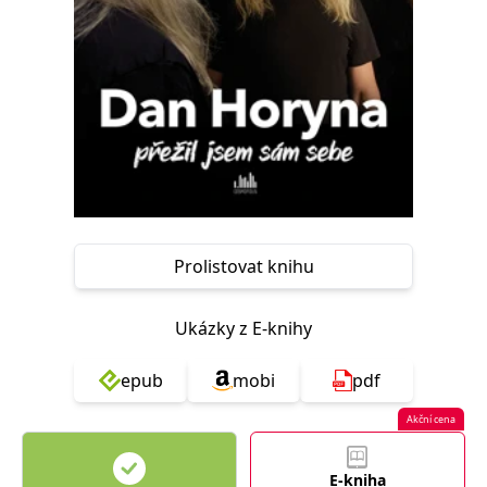
Nezbytné
Analytické
Marketingové
Funkční
Nezařazené soubory
Nezbytně nutné soubory cookie umožňují základní funkce webových
stránek, jako je přihlášení uživatele a správa účtu. Webové stránky nelze
bez nezbytně nutných souborů cookie správně používat.
Provider /
Název
Vyprší
Popis
Doména
CookieScriptConsent
1 měsíc
Tento soubor
CookieScript
cookie
www.grada.cz
používá
Prolistovat knihu
služba
Cookie-
Script.com k
zapamatování
Ukázky z E-knihy
předvoleb
souhlasu se
soubory
cookie
epub
mobi
pdf
návštěvníků.
Je nutné, aby
banner
Akční cena
cookie
Cookie-
Script.com
fungoval
E-kniha