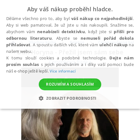
Aby váš nákup proběhl hladce.
Děláme všechno pro to, aby byl
váš nákup co nejpohodlnější
.
Aby si web pamatoval, že už jste u nás nakoupili. Snažíme se,
abychom vám
nenabízeli detektivku
, když jste si
přišli pro
odbornou literaturu
. Abyste se
nemuseli pořád dokola
Všechny knihy
Beletrie
Česká současná beletr
přihlašovat
. A spoustu dalších věcí, které vám
ulehčí nákup
na
Dan Horyna - Přežil jsem sám sebe
našem webu.
K tomu slouží cookies a podobné technologie.
Dejte nám
Červinková Radka
prosím souhlas
s jejich používáním a i díky vaší pomoci bude
náš e-shop ještě lepší.
Více informací
ROZUMÍM A SOUHLASÍM
ZOBRAZIT PODROBNOSTI
NEZBYTNÉ
ANALYTICKÉ
MARKETINGOVÉ
FUNKČNÍ
NEZAŘAZENÉ SOUBORY