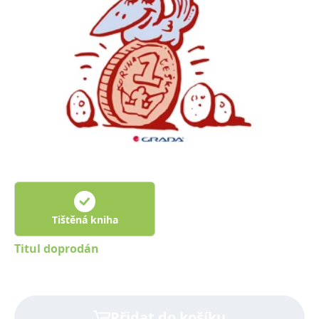
Nezbytné
Analytické
Marketingové
Funkční
Nezařazené soubory
Nezbytně nutné soubory cookie umožňují základní funkce webových
stránek, jako je přihlášení uživatele a správa účtu. Webové stránky nelze
bez nezbytně nutných souborů cookie správně používat.
Provider /
Název
Vyprší
Popis
Doména
CookieScriptConsent
1 měsíc
Tento soubor
CookieScript
cookie
www.grada.cz
používá
služba
Cookie-
Script.com k
zapamatování
předvoleb
Tištěná kniha
souhlasu se
soubory
cookie
Titul doprodán
návštěvníků.
Je nutné, aby
banner
cookie
Cookie-
Script.com
Přidat do košíku
fungoval