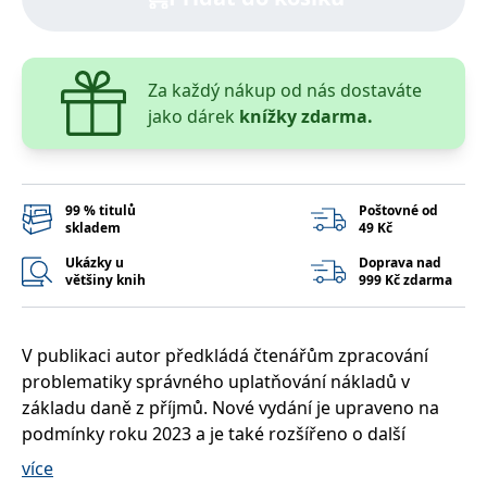
správně.
PHPSESSID
Zavřením
Cookie
PHP.net
prohlížeče
generovaný
www.bambook.cz
aplikacemi
založenými
Za každý nákup od nás dostaváte
na jazyce
jako dárek
knížky zdarma.
PHP. Toto je
univerzální
identifikátor
používaný k
udržování
proměnných
relací
99 % titulů
Poštovné od
uživatelů.
skladem
49 Kč
Obvykle se
jedná o
Ukázky u
Doprava nad
náhodně
většiny knih
999 Kč zdarma
vygenerované
číslo, jeho
použití může
být specifické
pro daný
V publikaci autor předkládá čtenářům zpracování
web, ale
dobrým
problematiky správného uplatňování nákladů v
příkladem je
udržování
základu daně z příjmů. Nové vydání je upraveno na
přihlášeného
podmínky roku 2023 a je také rozšířeno o další
stavu
uživatele mezi
odborné informace a stanoviska. Cílem podnikání je
stránkami.
více
tvorba zisku a každý podnikatel postupuje tak, aby