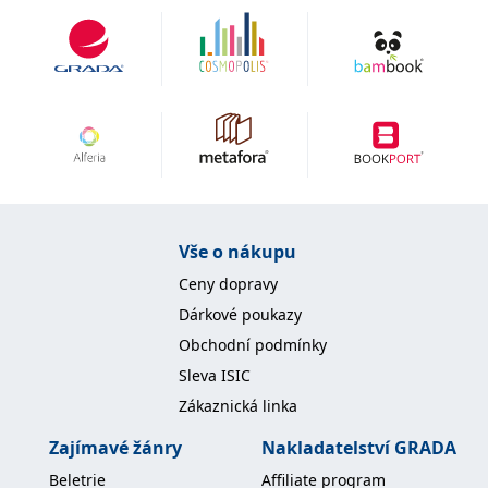
IDE
1 rok
Tento soubor cookie
Google LLC
nastavuje společnost
.doubleclick.net
Doubleclick a provádí
informace o tom, jak
koncový uživatel používá
webové stránky a
jakoukoli reklamu,
kterou koncový uživatel
mohl vidět před
návštěvou uvedeného
webu.
uid
.adform.net
2 měsíce
Tento soubor cookie
poskytuje jednoznačně
přiřazené strojově
Vše o nákupu
generované ID uživatele
a shromažďuje údaje o
Ceny dopravy
aktivitě na webu. Tato
data mohou být
Dárkové poukazy
odeslána k analýze a
hlášení třetí straně.
Obchodní podmínky
Sleva ISIC
Zákaznická linka
Zajímavé žánry
Nakladatelství GRADA
Beletrie
Affiliate program