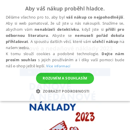
Aby váš nákup proběhl hladce.
Děláme všechno pro to, aby byl
váš nákup co nejpohodlnější
.
Aby si web pamatoval, že už jste u nás nakoupili. Snažíme se,
abychom vám
nenabízeli detektivku
, když jste si
přišli pro
odbornou literaturu
. Abyste se
nemuseli pořád dokola
Všechny knihy
Právo, daně a účetnictví
Daně
přihlašovat
. A spoustu dalších věcí, které vám
ulehčí nákup
na
Daňové a nedaňové náklady 2023
našem webu.
K tomu slouží cookies a podobné technologie.
Dejte nám
Hnátek Miloslav
prosím souhlas
s jejich používáním a i díky vaší pomoci bude
náš e-shop ještě lepší.
Více informací
ROZUMÍM A SOUHLASÍM
ZOBRAZIT PODROBNOSTI
NEZBYTNÉ
ANALYTICKÉ
MARKETINGOVÉ
FUNKČNÍ
NEZAŘAZENÉ SOUBORY