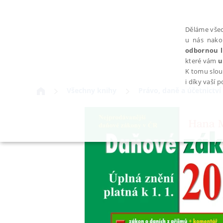
Děláme všec
u nás nako
odbornou l
které vám
u
K tomu slou
i díky vaší 
Všechny knihy
Právo, daně a účetnictví
NEZBYTNÉ
Nezbytně nutné soubory cookie umožňují základní funkce webovýc
Provider /