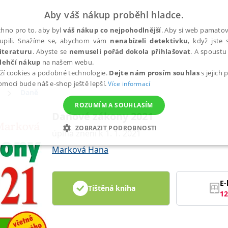
Aby váš nákup proběhl hladce.
hno pro to, aby byl
váš nákup co nejpohodlnější
. Aby si web pamatova
upili. Snažíme se, abychom vám
nenabízeli detektivku
, když jste 
iteraturu
. Abyste se
nemuseli pořád dokola přihlašovat
. A spoustu 
lehčí nákup
na našem webu.
ží cookies a podobné technologie.
Dejte nám prosím souhlas
s jejich
pomoci bude náš e-shop ještě lepší.
Více informací
Daně
ROZUMÍM A SOUHLASÍM
Daňové zákony 2021
ZOBRAZIT PODROBNOSTI
úplná znění k 1. 1. 2021
ANALYTICKÉ
MARKETINGOVÉ
FUNKČNÍ
NEZ
Marková Hana
E-
Tištěná kniha
Nezbytné
Analytické
Marketingové
Funkční
Nezařazené soubory
12
h stránek, jako je přihlášení uživatele a správa účtu. Webové stránky nelze bez nez