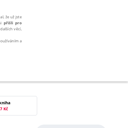
l, že už jste
si
přišli pro
dalších věcí,
 používáním a
AŘAZENÉ SOUBORY
kniha
7
Kč
bytně nutných souborů cookie správně používat.