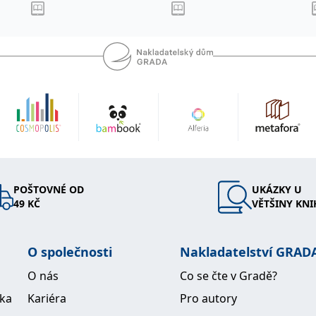
POŠTOVNÉ OD
UKÁZKY U
49 KČ
VĚTŠINY KNI
O společnosti
Nakladatelství GRAD
O nás
Co se čte v Gradě?
ika
Kariéra
Pro autory