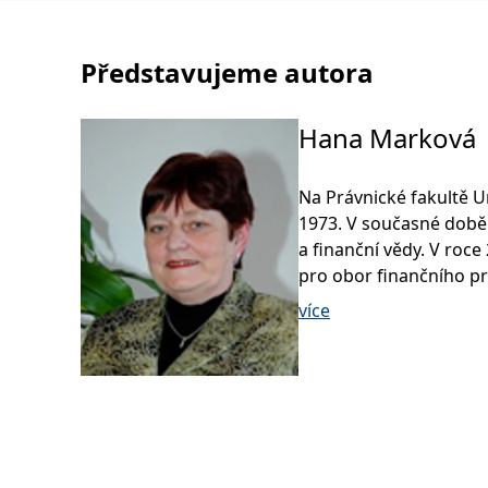
Představujeme autora
Hana Marková
Na Právnické fakultě U
1973. V současné době
a finanční vědy. V roc
pro obor finančního pr
práci se zabývá zejmé
více
daňového práva. Je čl
Veřejnoprávní studia n
Je také členkou rozkla
průmyslu a obchodu Č
Od roku 2003 je členk
of The Public Finance 
European Countries v B