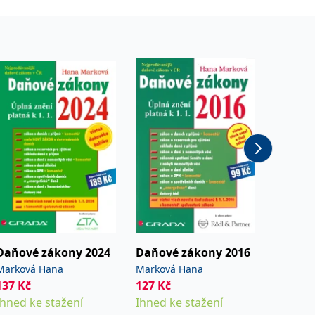
Daňové zákony 2024
Daňové zákony 2016
Daňové
Marková Hana
Marková Hana
Marková
137
Kč
127
Kč
127
Kč
Ihned ke stažení
Ihned ke stažení
Ihned k