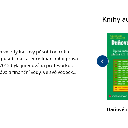
Knihy a
niverzity Karlovy působí od roku
 působí na katedře finančního práva
e 2012 byla jmenována profesorkou
áva a finanční vědy. Ve své vědecké
na otázkami rozpočtového a
enkou oborové rady programu
a Právnické fakultě MU v Brně.
dové komise na Ministerstvu
R.
Daňové z
ou Information and Research Center
and Tax Law of Central and Eastern
ialystoku, kde se věnuje