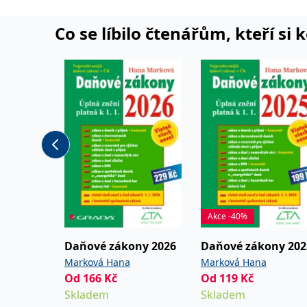
problematice příjmů je
Co se líbilo čtenářům, kteří si 
soustavy. Je autorkou 
monografií a článků pu
zahraničí.
Akce -40%
Daňové zákony 2026
Daňové zákony 202
Marková Hana
Marková Hana
Od
166
Kč
Od
119
Kč
Skladem
Skladem