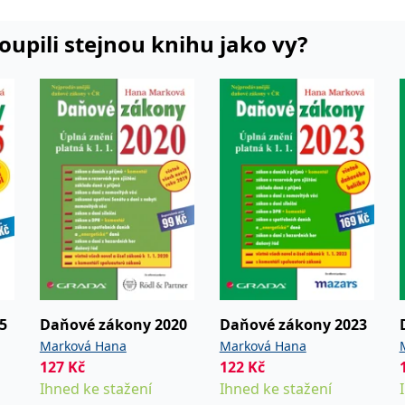
dnotlivých článků rozpočtové
koupili stejnou knihu jako vy?
či spoluautorkou více než 300
blikovaných v České republice a v
5
Daňové zákony 2020
Daňové zákony 2023
Marková Hana
Marková Hana
127
Kč
122
Kč
Ihned ke stažení
Ihned ke stažení