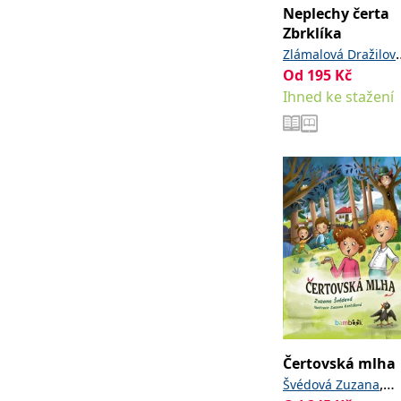
Neplechy čerta
Zbrklíka
Zlámalová Dražilov
Od
195
,
Kč
Sandra
Koželuhov
Ihned ke stažení
Marie
Čertovská mlha
,
Švédová Zuzana