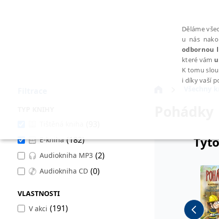
Děláme všec
u nás nako
odbornou l
které vám
u
K tomu slou
i díky vaší 
Všechny k
Filtrace
Pohádky
TYP KNIHY
(93)
Tištěná kniha
Tyto
(182)
E-kniha
NEZBYTNÉ
(2)
Audiokniha MP3
(0)
Audiokniha CD
VLASTNOSTI
Nezbytně nutné soubory cookie umožňují základní funkce webovýc
(191)
V akci
Provider /