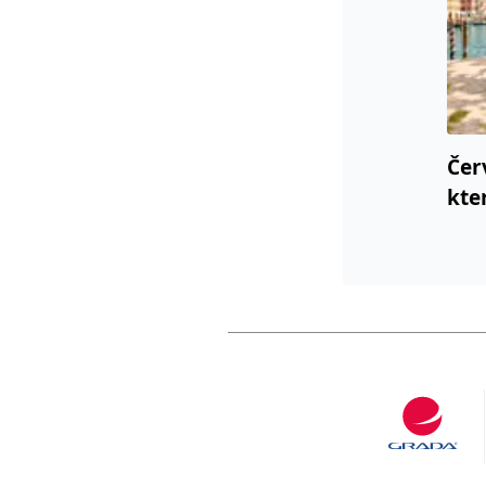
Čer
kte