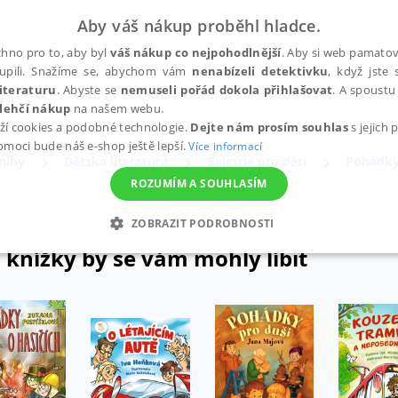
Aby váš nákup proběhl hladce.
hno pro to, aby byl
váš nákup co nejpohodlnější
. Aby si web pamatova
upili. Snažíme se, abychom vám
nenabízeli detektivku
, když jste 
iteraturu
. Abyste se
nemuseli pořád dokola přihlašovat
. A spoustu 
lehčí nákup
na našem webu.
ží cookies a podobné technologie.
Dejte nám prosím souhlas
s jejich
pomoci bude náš e-shop ještě lepší.
Více informací
nihy
Dětská literatura
Beletrie pro děti
Pohádk
ROZUMÍM A SOUHLASÍM
ZOBRAZIT PODROBNOSTI
 knížky by se vám mohly líbit
ANALYTICKÉ
MARKETINGOVÉ
FUNKČNÍ
NEZ
Nezbytné
Analytické
Marketingové
Funkční
Nezařazené soubory
h stránek, jako je přihlášení uživatele a správa účtu. Webové stránky nelze bez nez