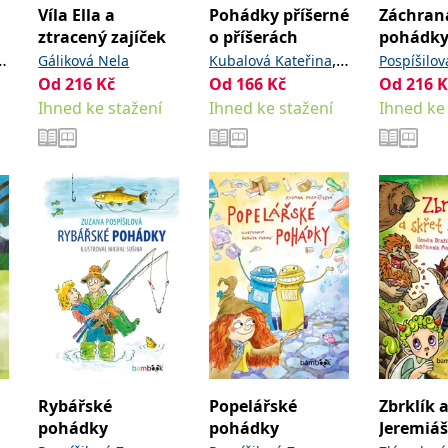
Víla Ella a
Pohádky příšerné
Záchran
ztracený zajíček
o příšerách
pohádk
,
á
Gáliková Nela
Kubalová Kateřina
Pospíšilo
Od
216
Kč
Od
166
Kč
Od
216
K
á
Šmalcová Markéta
Študlarov
Ihned ke stažení
Ihned ke stažení
Ihned ke
Rybářské
Popelářské
Zbrklík a
pohádky
pohádky
Jeremiáš