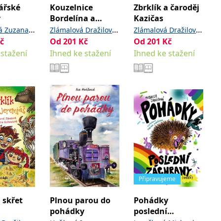
ářské
Kouzelnice
Zbrklík a čaroděj
y
Bordelína a
Kazičas
čarodějnice
,
vá Zuzana
Zlámalová Dražilová
Zlámalová Dražilová
Křiklavice
č
Od
201
,
Kč
Od
201
,
Kč
á Zdeňka
Sandra
Koželuhová
Sandra
Koželuhová
 stažení
Ihned ke stažení
Ihned ke stažení
Marie
Marie
Připravujeme
 skřet
Plnou parou do
Pohádky
pohádky
poslední