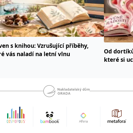
ven s knihou: Vzrušující příběhy,
Od dortík
ré vás naladí na letní vlnu
které si u