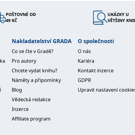
POŠTOVNÉ OD
UKÁZKY U
49 KČ
VĚTŠINY KNI
Nakladatelství GRADA
O společnosti
Co se čte v Gradě?
O nás
ika
Pro autory
Kariéra
Chcete vydat knihu?
Kontakt inzerce
Náměty a připomínky
GDPR
í
Blog
Upravit nastavení cookie
Vědecká redakce
Inzerce
Affiliate program