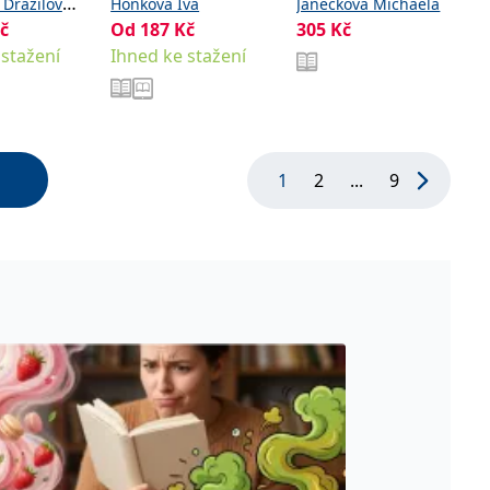
záchrany
 Dražilová
Hoňková Iva
Janečková Michaela
č
Od
187
Kč
305
Kč
oželuhová
 stažení
Ihned ke stažení
1
2
...
9