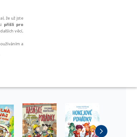
l, že už jste
si
přišli pro
dalších věcí,
 používáním a
y
AŘAZENÉ SOUBORY
bytně nutných souborů cookie správně používat.