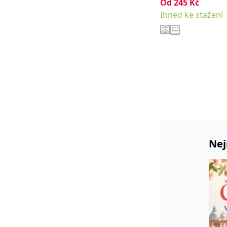
Od
245
Kč
Korčáková Zuzana
Ihned ke stažení
Nej