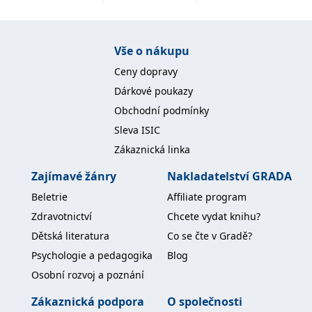
Nezbytné
Analytické
Marketingové
Funkční
Nezařazené soubory
Vše o nákupu
Nezbytně nutné soubory cookie umožňují základní funkce webových
Ceny dopravy
stránek, jako je přihlášení uživatele a správa účtu. Webové stránky nelze
bez nezbytně nutných souborů cookie správně používat.
Dárkové poukazy
Provider /
Obchodní podmínky
Název
Vyprší
Popis
Doména
Sleva ISIC
CookieScriptConsent
1 měsíc
Tento soubor
CookieScript
Zákaznická linka
cookie
www.grada.cz
používá
služba
Zajímavé žánry
Nakladatelství GRADA
Cookie-
Script.com k
Beletrie
Affiliate program
zapamatování
předvoleb
Zdravotnictví
Chcete vydat knihu?
souhlasu se
soubory
Dětská literatura
Co se čte v Gradě?
cookie
návštěvníků.
Psychologie a pedagogika
Blog
Je nutné, aby
banner
Osobní rozvoj a poznání
cookie
Cookie-
Script.com
Zákaznická podpora
O společnosti
fungoval