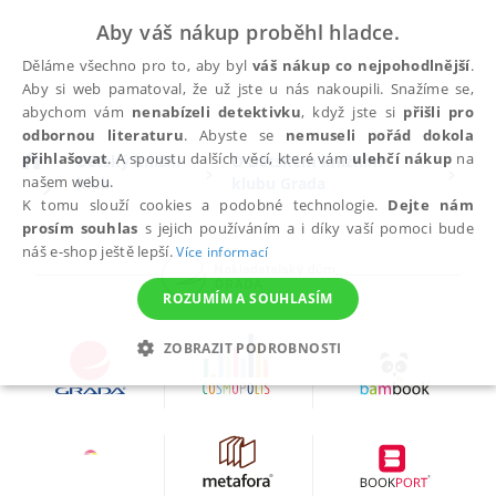
Aby váš nákup proběhl hladce.
Děláme všechno pro to, aby byl
váš nákup co nejpohodlnější
.
Aby si web pamatoval, že už jste u nás nakoupili. Snažíme se,
abychom vám
nenabízeli detektivku
, když jste si
přišli pro
odbornou literaturu
. Abyste se
nemuseli pořád dokola
přihlašovat
. A spoustu dalších věcí, které vám
ulehčí nákup
na
Dětský knižní
O Dětském knižním
našem webu.
klub
klubu Grada
K tomu slouží cookies a podobné technologie.
Dejte nám
prosím souhlas
s jejich používáním a i díky vaší pomoci bude
náš e-shop ještě lepší.
Více informací
ROZUMÍM A SOUHLASÍM
ZOBRAZIT PODROBNOSTI
NEZBYTNÉ
ANALYTICKÉ
MARKETINGOVÉ
FUNKČNÍ
NEZAŘAZENÉ SOUBORY