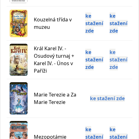
správně.
PHPSESSID
Zavřením
Cookie
PHP.net
ke
ke
prohlížeče
generovaný
www.bambook.cz
Kouzelná třída v
aplikacemi
stažení
stažení
založenými
muzeu
na jazyce
zde
zde
PHP. Toto je
univerzální
identifikátor
používaný k
Král Karel IV. -
udržování
ke
ke
proměnných
Osudový turnaj +
stažení
stažení
relací
Karel IV. - Únos v
uživatelů.
zde
zde
Obvykle se
Paříži
jedná o
náhodně
vygenerované
číslo, jeho
použití může
být specifické
Marie Terezie a Za
ke stažení zde
pro daný
Marie Terezie
web, ale
dobrým
příkladem je
udržování
přihlášeného
stavu
uživatele mezi
ke
ke
stránkami.
Mezopotámie
stažení
stažení