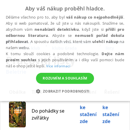
Aby váš nákup proběhl hladce.
Děláme všechno pro to, aby byl
váš nákup co nejpohodlnější
.
Aby si web pamatoval, že už jste u nás nakoupili. Snažíme se,
abychom vám
nenabízeli detektivku
, když jste si
přišli pro
odbornou literaturu
. Abyste se
nemuseli pořád dokola
přihlašovat
. A spoustu dalších věcí, které vám
ulehčí nákup
na
Dětský
O Dětském knižním
Pracovní
našem webu.
knižní klub
klubu Grada
listy
K tomu slouží cookies a podobné technologie.
Dejte nám
Pracovní listy
prosím souhlas
s jejich používáním a i díky vaší pomoci bude
náš e-shop ještě lepší.
Více informací
Beletrie
ROZUMÍM A SOUHLASÍM
Obálka
Titul
Zadání
Řešení
ZOBRAZIT PODROBNOSTI
NEZBYTNÉ
ANALYTICKÉ
MARKETINGOVÉ
ke
ke
Do pohádky se
stažení
stažení
FUNKČNÍ
NEZAŘAZENÉ SOUBORY
zvířátky
zde
zde