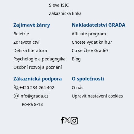
koncový uživatel používá
Sleva ISIC
webové stránky a
jakoukoli reklamu,
Zákaznická linka
kterou koncový uživatel
mohl vidět před
návštěvou uvedeného
Zajímavé žánry
Nakladatelství GRADA
webu.
Beletrie
Affiliate program
MR
7 dní
Toto je soubor cookie
Microsoft
první strany společnosti
Corporation
Zdravotnictví
Chcete vydat knihu?
Microsoft MSN, který
.c.bing.com
používáme k měření
Dětská literatura
Co se čte v Gradě?
používání webu pro
interní analýzu.
Psychologie a pedagogika
Blog
_uetvid
1 rok
Toto je soubor cookie
Microsoft
Osobní rozvoj a poznání
využívaný společností
Corporation
Microsoft Bing Ads a je
.grada.cz
Zákaznická podpora
O společnosti
sledovacím souborem
cookie. Umožňuje nám
+420 234 264 402
O nás
komunikovat s
uživatelem, který již dříve
info@grada.cz
Upravit nastavení cookies
navštívil náš web.
Po-Pá 8-18
test_cookie
15 minut
Tento soubor cookie
Google LLC
nastavuje společnost
.doubleclick.net
DoubleClick (kterou
vlastní společnost
Google), aby zjistila, zda
prohlížeč návštěvníka
webu podporuje
soubory cookie.