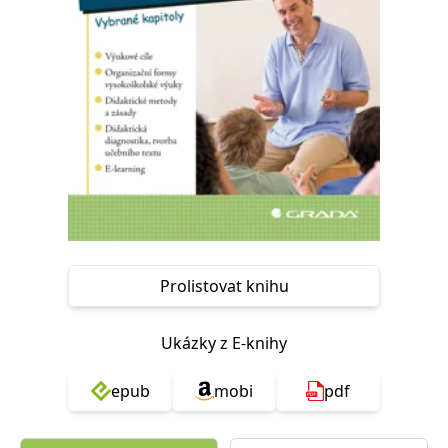
Nezbytné
Analytické
Marketingové
Funkční
Nezařazené soubory
Nezbytně nutné soubory cookie umožňují základní funkce webových
stránek, jako je přihlášení uživatele a správa účtu. Webové stránky nelze
bez nezbytně nutných souborů cookie správně používat.
Provider /
Název
Vyprší
Popis
Doména
CookieScriptConsent
1 měsíc
Tento soubor
CookieScript
cookie
www.grada.cz
používá
služba
Cookie-
Script.com k
Prolistovat knihu
zapamatování
předvoleb
souhlasu se
soubory
Ukázky z E-knihy
cookie
návštěvníků.
Je nutné, aby
banner
epub
mobi
pdf
cookie
Cookie-
Script.com
fungoval