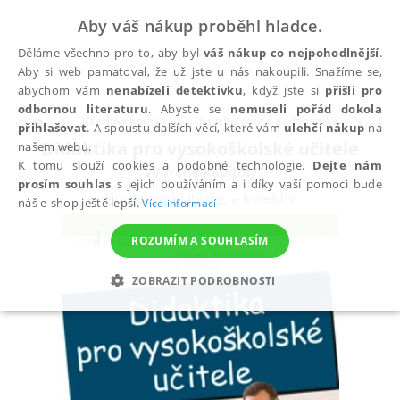
Aby váš nákup proběhl hladce.
Děláme všechno pro to, aby byl
váš nákup co nejpohodlnější
.
Aby si web pamatoval, že už jste u nás nakoupili. Snažíme se,
abychom vám
nenabízeli detektivku
, když jste si
přišli pro
odbornou literaturu
. Abyste se
nemuseli pořád dokola
Všechny knihy
Psychologie a pedagogika
Ped
přihlašovat
. A spoustu dalších věcí, které vám
ulehčí nákup
na
Didaktika pro vysokoškolské učitele
našem webu.
K tomu slouží cookies a podobné technologie.
Dejte nám
Vybrané kapitoly
prosím souhlas
s jejich používáním a i díky vaší pomoci bude
Podlahová Libuše
,
a kolektiv
náš e-shop ještě lepší.
Více informací
ROZUMÍM A SOUHLASÍM
ZOBRAZIT PODROBNOSTI
NEZBYTNÉ
ANALYTICKÉ
MARKETINGOVÉ
FUNKČNÍ
NEZAŘAZENÉ SOUBORY