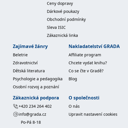
Ceny dopravy
koncový uživatel používá
webové stránky a
Dárkové poukazy
jakoukoli reklamu,
kterou koncový uživatel
Obchodní podmínky
mohl vidět před
návštěvou uvedeného
Sleva ISIC
webu.
Zákaznická linka
MR
7 dní
Toto je soubor cookie
Microsoft
první strany společnosti
Corporation
Microsoft MSN, který
.c.bing.com
Zajímavé žánry
Nakladatelství GRADA
používáme k měření
používání webu pro
Beletrie
Affiliate program
interní analýzu.
Zdravotnictví
Chcete vydat knihu?
_uetvid
1 rok
Toto je soubor cookie
Microsoft
využívaný společností
Corporation
Dětská literatura
Co se čte v Gradě?
Microsoft Bing Ads a je
.grada.cz
sledovacím souborem
Psychologie a pedagogika
Blog
cookie. Umožňuje nám
komunikovat s
Osobní rozvoj a poznání
uživatelem, který již dříve
navštívil náš web.
Zákaznická podpora
O společnosti
test_cookie
15 minut
Tento soubor cookie
Google LLC
nastavuje společnost
.doubleclick.net
+420 234 264 402
O nás
DoubleClick (kterou
vlastní společnost
info@grada.cz
Upravit nastavení cookies
Google), aby zjistila, zda
prohlížeč návštěvníka
Po-Pá 8-18
webu podporuje
soubory cookie.