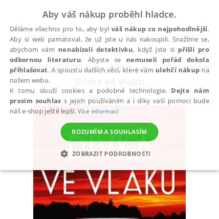
Aby váš nákup proběhl hladce.
Děláme všechno pro to, aby byl
váš nákup co nejpohodlnější
.
Aby si web pamatoval, že už jste u nás nakoupili. Snažíme se,
abychom vám
nenabízeli detektivku
, když jste si
přišli pro
odbornou literaturu
. Abyste se
nemuseli pořád dokola
Všechny knihy
Beletrie
Dobrodružství, napětí, 
přihlašovat
. A spoustu dalších věcí, které vám
ulehčí nákup
na
Dívka ve vlaku
našem webu.
K tomu slouží cookies a podobné technologie.
Dejte nám
Hawkins Paula
prosím souhlas
s jejich používáním a i díky vaší pomoci bude
náš e-shop ještě lepší.
Více informací
ROZUMÍM A SOUHLASÍM
ZOBRAZIT PODROBNOSTI
NEZBYTNÉ
ANALYTICKÉ
MARKETINGOVÉ
FUNKČNÍ
NEZAŘAZENÉ SOUBORY