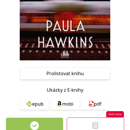
Nezbytné
Analytické
Marketingové
Funkční
Nezařazené soubory
Nezbytně nutné soubory cookie umožňují základní funkce webových
stránek, jako je přihlášení uživatele a správa účtu. Webové stránky nelze
bez nezbytně nutných souborů cookie správně používat.
Provider /
Název
Vyprší
Popis
Doména
CookieScriptConsent
1 měsíc
Tento soubor
CookieScript
cookie
www.grada.cz
používá
služba
Prolistovat knihu
Cookie-
Script.com k
zapamatování
předvoleb
Ukázky z E-knihy
souhlasu se
soubory
cookie
epub
mobi
pdf
návštěvníků.
Je nutné, aby
banner
Akční cena
cookie
Cookie-
Script.com
fungoval