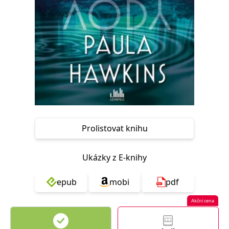
Nezbytné
Analytické
Marketingové
Funkční
Nezařazené soubory
Nezbytně nutné soubory cookie umožňují základní funkce webových
stránek, jako je přihlášení uživatele a správa účtu. Webové stránky nelze
bez nezbytně nutných souborů cookie správně používat.
Provider /
Název
Vyprší
Popis
Doména
CookieScriptConsent
1 měsíc
Tento soubor
CookieScript
cookie
www.grada.cz
používá
služba
Prolistovat knihu
Cookie-
Script.com k
zapamatování
předvoleb
Ukázky z E-knihy
souhlasu se
soubory
cookie
epub
mobi
pdf
návštěvníků.
Je nutné, aby
banner
Akční cena
cookie
Cookie-
Script.com
fungoval