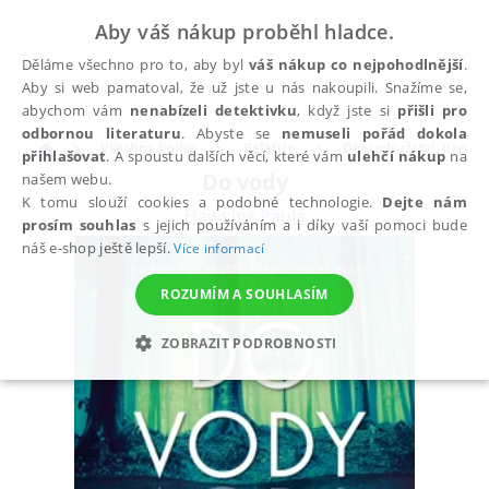
Aby váš nákup proběhl hladce.
Děláme všechno pro to, aby byl
váš nákup co nejpohodlnější
.
Aby si web pamatoval, že už jste u nás nakoupili. Snažíme se,
abychom vám
nenabízeli detektivku
, když jste si
přišli pro
odbornou literaturu
. Abyste se
nemuseli pořád dokola
Všechny knihy
Beletrie
Dobrodružství, napětí, 
přihlašovat
. A spoustu dalších věcí, které vám
ulehčí nákup
na
Do vody
našem webu.
K tomu slouží cookies a podobné technologie.
Dejte nám
Hawkins Paula
prosím souhlas
s jejich používáním a i díky vaší pomoci bude
náš e-shop ještě lepší.
Více informací
ROZUMÍM A SOUHLASÍM
ZOBRAZIT PODROBNOSTI
NEZBYTNÉ
ANALYTICKÉ
MARKETINGOVÉ
FUNKČNÍ
NEZAŘAZENÉ SOUBORY