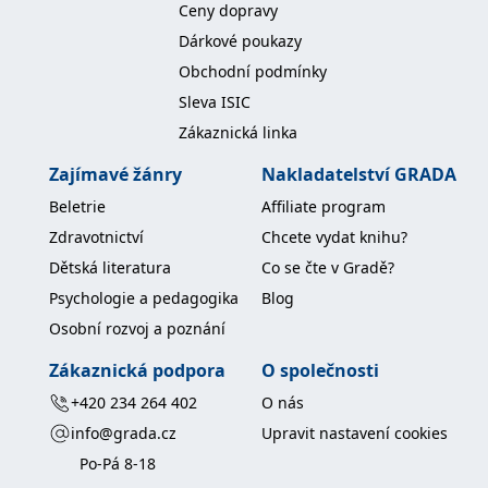
Ceny dopravy
koncový uživatel používá
webové stránky a
Dárkové poukazy
jakoukoli reklamu,
kterou koncový uživatel
Obchodní podmínky
mohl vidět před
návštěvou uvedeného
Sleva ISIC
webu.
Zákaznická linka
MR
7 dní
Toto je soubor cookie
Microsoft
první strany společnosti
Corporation
Microsoft MSN, který
.c.bing.com
Zajímavé žánry
Nakladatelství GRADA
používáme k měření
používání webu pro
Beletrie
Affiliate program
interní analýzu.
Zdravotnictví
Chcete vydat knihu?
_uetvid
1 rok
Toto je soubor cookie
Microsoft
využívaný společností
Corporation
Dětská literatura
Co se čte v Gradě?
Microsoft Bing Ads a je
.grada.cz
sledovacím souborem
Psychologie a pedagogika
Blog
cookie. Umožňuje nám
komunikovat s
Osobní rozvoj a poznání
uživatelem, který již dříve
navštívil náš web.
Zákaznická podpora
O společnosti
test_cookie
15 minut
Tento soubor cookie
Google LLC
nastavuje společnost
.doubleclick.net
+420 234 264 402
O nás
DoubleClick (kterou
vlastní společnost
info@grada.cz
Upravit nastavení cookies
Google), aby zjistila, zda
prohlížeč návštěvníka
Po-Pá 8-18
webu podporuje
soubory cookie.