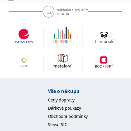
IDE
1 rok
Tento soubor cookie
Google LLC
nastavuje společnost
.doubleclick.net
Doubleclick a provádí
informace o tom, jak
koncový uživatel používá
webové stránky a
jakoukoli reklamu,
kterou koncový uživatel
mohl vidět před
návštěvou uvedeného
webu.
uid
.adform.net
2 měsíce
Tento soubor cookie
poskytuje jednoznačně
přiřazené strojově
generované ID uživatele
a shromažďuje údaje o
aktivitě na webu. Tato
data mohou být
odeslána k analýze a
hlášení třetí straně.
Vše o nákupu
Ceny dopravy
Dárkové poukazy
Obchodní podmínky
Sleva ISIC