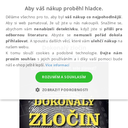
Aby váš nákup proběhl hladce.
Děláme všechno pro to, aby byl
váš nákup co nejpohodlnější
.
Aby si web pamatoval, že už jste u nás nakoupili. Snažíme se,
abychom vám
nenabízeli detektivku
, když jste si
přišli pro
odbornou literaturu
. Abyste se
nemuseli pořád dokola
Všechny knihy
Beletrie
Křížovky a zábava
přihlašovat
. A spoustu dalších věcí, které vám
ulehčí nákup
na
Dokonalý zločin
našem webu.
K tomu slouží cookies a podobné technologie.
Dejte nám
Moore Gareth
prosím souhlas
s jejich používáním a i díky vaší pomoci bude
náš e-shop ještě lepší.
Více informací
ROZUMÍM A SOUHLASÍM
ZOBRAZIT PODROBNOSTI
NEZBYTNÉ
ANALYTICKÉ
MARKETINGOVÉ
FUNKČNÍ
NEZAŘAZENÉ SOUBORY