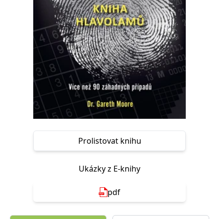
Nezbytné
Analytické
Marketingové
Funkční
Nezařazené soubory
Nezbytně nutné soubory cookie umožňují základní funkce webových
stránek, jako je přihlášení uživatele a správa účtu. Webové stránky nelze
bez nezbytně nutných souborů cookie správně používat.
Provider /
Název
Vyprší
Popis
Doména
CookieScriptConsent
1 měsíc
Tento soubor
CookieScript
cookie
www.grada.cz
používá
služba
Cookie-
Script.com k
Prolistovat knihu
zapamatování
předvoleb
souhlasu se
soubory
Ukázky z E-knihy
cookie
návštěvníků.
Je nutné, aby
banner
pdf
cookie
Cookie-
Script.com
fungoval