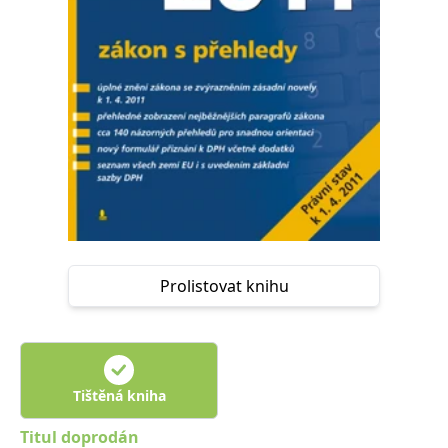
Nezbytné
Analytické
Marketingové
Funkční
Nezařazené soubory
Nezbytně nutné soubory cookie umožňují základní funkce webových
stránek, jako je přihlášení uživatele a správa účtu. Webové stránky nelze
bez nezbytně nutných souborů cookie správně používat.
Provider /
Název
Vyprší
Popis
Doména
CookieScriptConsent
1 měsíc
Tento soubor
CookieScript
cookie
www.grada.cz
používá
služba
Cookie-
Script.com k
Prolistovat knihu
zapamatování
předvoleb
souhlasu se
soubory
cookie
návštěvníků.
Je nutné, aby
banner
Tištěná kniha
cookie
Cookie-
Script.com
Titul doprodán
fungoval