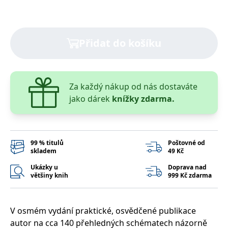
správně.
PHPSESSID
Zavřením
Cookie
PHP.net
prohlížeče
generovaný
www.bambook.cz
aplikacemi
založenými
Přidat do košíku
na jazyce
PHP. Toto je
univerzální
identifikátor
používaný k
udržování
Za každý nákup od nás dostaváte
proměnných
relací
jako dárek
knížky zdarma.
uživatelů.
Obvykle se
jedná o
náhodně
vygenerované
číslo, jeho
99 % titulů
Poštovné od
použití může
skladem
49 Kč
být specifické
pro daný
Ukázky u
Doprava nad
web, ale
dobrým
většiny knih
999 Kč zdarma
příkladem je
udržování
přihlášeného
stavu
V osmém vydání praktické, osvědčené publikace
uživatele mezi
stránkami.
autor na cca 140 přehledných schématech názorně