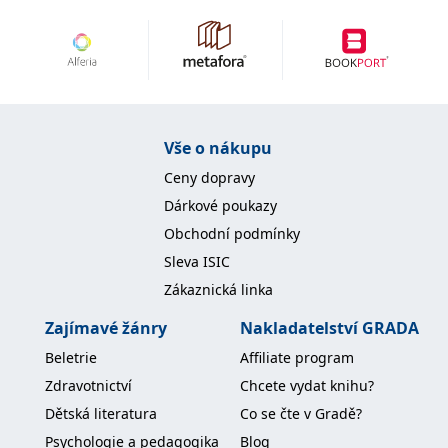
IDE
1 rok
Tento soubor cookie
Google LLC
nastavuje společnost
.doubleclick.net
Doubleclick a provádí
informace o tom, jak
koncový uživatel používá
webové stránky a
jakoukoli reklamu,
kterou koncový uživatel
mohl vidět před
Vše o nákupu
návštěvou uvedeného
webu.
Ceny dopravy
uid
.adform.net
2 měsíce
Tento soubor cookie
Dárkové poukazy
poskytuje jednoznačně
přiřazené strojově
Obchodní podmínky
generované ID uživatele
a shromažďuje údaje o
Sleva ISIC
aktivitě na webu. Tato
data mohou být
Zákaznická linka
odeslána k analýze a
hlášení třetí straně.
Zajímavé žánry
Nakladatelství GRADA
Beletrie
Affiliate program
Zdravotnictví
Chcete vydat knihu?
Dětská literatura
Co se čte v Gradě?
Psychologie a pedagogika
Blog