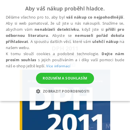
Aby váš nákup proběhl hladce.
Děláme všechno pro to, aby byl
váš nákup co nejpohodlnější
.
Aby si web pamatoval, že už jste u nás nakoupili. Snažíme se,
abychom vám
nenabízeli detektivku
, když jste si
přišli pro
odbornou literaturu
. Abyste se
nemuseli pořád dokola
Všechny knihy
Právo, daně a účetnictví
Daně
přihlašovat
. A spoustu dalších věcí, které vám
ulehčí nákup
na
DPH 2011
našem webu.
K tomu slouží cookies a podobné technologie.
Dejte nám
zákon s přehledy
prosím souhlas
s jejich používáním a i díky vaší pomoci bude
Dušek Jiří
náš e-shop ještě lepší.
Více informací
ROZUMÍM A SOUHLASÍM
ZOBRAZIT PODROBNOSTI
NEZBYTNÉ
ANALYTICKÉ
MARKETINGOVÉ
FUNKČNÍ
NEZAŘAZENÉ SOUBORY