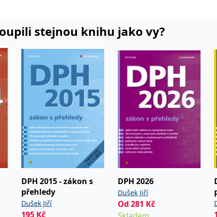
í a daní.
teré v
kipedie a
koupili stejnou knihu jako vy?
DPH 2015 - zákon s
DPH 2026
přehledy
Dušek Jiří
Dušek Jiří
Od
281
Kč
D
195
Kč
Skladem