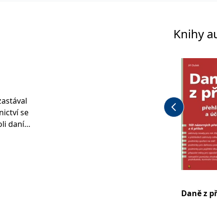
Knihy a
zastával
nictví se
li daní
l
rmačních
999 se
četně
 činnosti
Daně z př
daňových
sl do