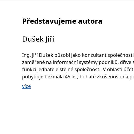
Představujeme autora
Dušek Jiří
Ing. Jiří Dušek působí jako konzultant společnosti
zaměřené na informační systémy podniků, dříve 
funkci jednatele stejné společnosti. V oblasti účet
pohybuje bezmála 45 let, bohaté zkušenosti na po
uplatňuje ve své praxi již od roku 1994, kdy se sta
více
daňovým poradcem. Podílel se na zavádění info
systémů ASŘ (1980) a ASŘ ZPOK (1990). Od roku 1
podílel na vývoji informačního systému WinFAS v
implementace IFRS. Během svojí bohaté lektorské
se věnoval především účetní závěrce a novelám 
zákonů. Své zkušenosti z dlouholeté praxe přene