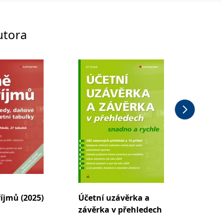
utora
íjmů (2025)
Účetní uzávěrka a
Podvoj
závěrka v přehledech
nejen 