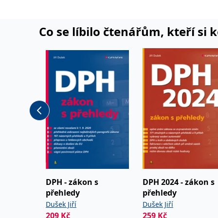
mnoha odborných publikací týkajících se účetnictv
Stal se také průkopníkem pentálního účetnictví, k
roce 2009 objevil. V současné době přispívá do wi
Co se líbilo čtenářům, kteří si 
wikiknih.
DPH - zákon s
DPH 2024 - zákon s
přehledy
přehledy
Dušek Jiří
Dušek Jiří
209
Kč
259
Kč