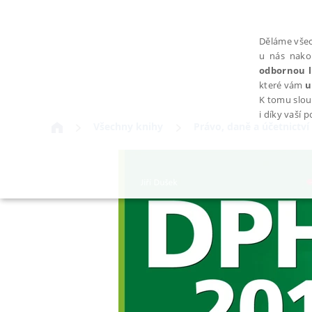
Děláme všec
u nás nako
odbornou l
které vám
u
K tomu slou
i díky vaší 
Všechny knihy
Právo, daně a účetnictví
NEZBYTNÉ
Nezbytně nutné soubory cookie umožňují základní funkce webovýc
Provider /