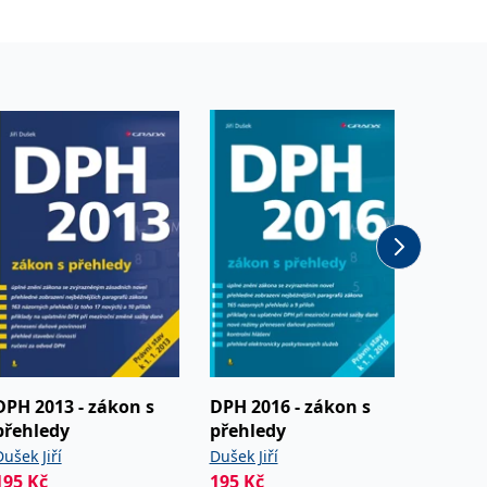
DPH 2013 - zákon s
DPH 2016 - zákon s
DPH 20
přehledy
přehledy
přehle
ušek Jiří
Dušek Jiří
Dušek Ji
195
Kč
195
Kč
Od
274