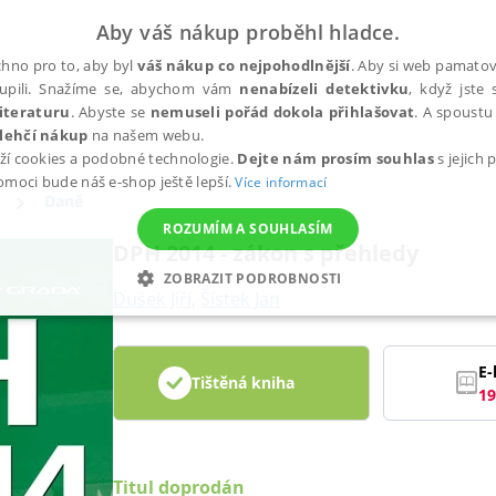
Aby váš nákup proběhl hladce.
hno pro to, aby byl
váš nákup co nejpohodlnější
. Aby si web pamatova
upili. Snažíme se, abychom vám
nenabízeli detektivku
, když jste 
iteraturu
. Abyste se
nemuseli pořád dokola přihlašovat
. A spoustu 
lehčí nákup
na našem webu.
ží cookies a podobné technologie.
Dejte nám prosím souhlas
s jejich
pomoci bude náš e-shop ještě lepší.
Více informací
Daně
ROZUMÍM A SOUHLASÍM
DPH 2014 - zákon s přehledy
ZOBRAZIT PODROBNOSTI
Dušek Jiří
,
Šístek Jan
ANALYTICKÉ
MARKETINGOVÉ
FUNKČNÍ
NEZ
E-
Tištěná kniha
19
Nezbytné
Analytické
Marketingové
Funkční
Nezařazené soubory
h stránek, jako je přihlášení uživatele a správa účtu. Webové stránky nelze bez nez
Titul doprodán