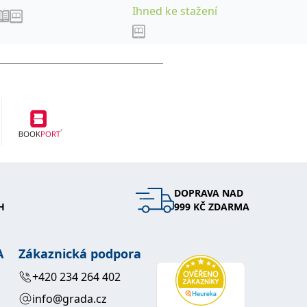
Ihned ke stažení
Ihned k
DOPRAVA NAD
H
999 KČ ZDARMA
A
Zákaznická podpora
+420 234 264 402
info@grada.cz