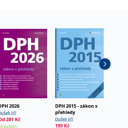
DPH 2026
DPH 2015 - zákon s
DPH 20
přehledy
přehle
ušek Jiří
Od
281
Kč
Dušek Jiří
Dušek Ji
195
Kč
195
Kč
Skladem