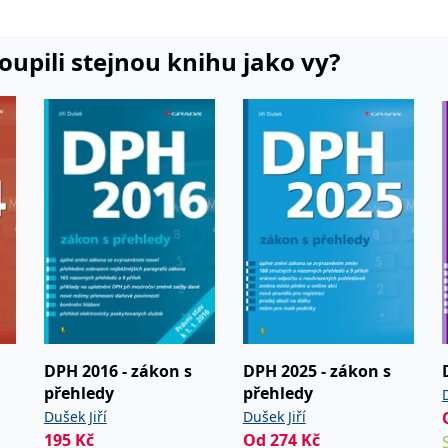
teré v
kipedie a
koupili stejnou knihu jako vy?
DPH 2016 - zákon s
DPH 2025 - zákon s
přehledy
přehledy
D
Dušek Jiří
Dušek Jiří
195
Kč
Od
274
Kč