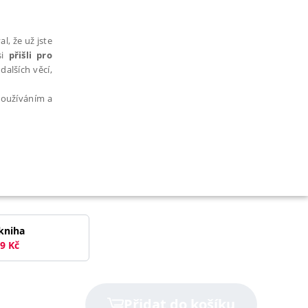
l, že už jste
si
přišli pro
dalších věcí,
 používáním a
AŘAZENÉ SOUBORY
kniha
9
Kč
bytně nutných souborů cookie správně používat.
Přidat do košíku