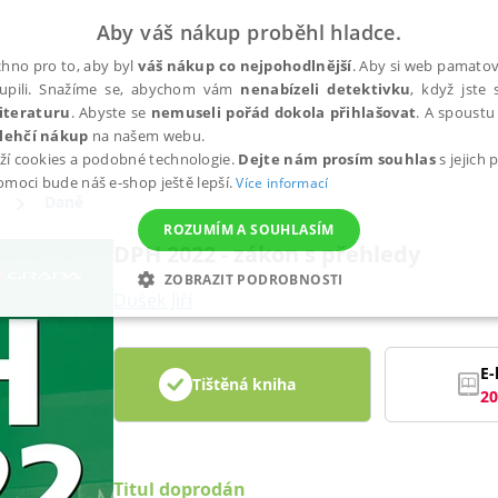
Aby váš nákup proběhl hladce.
hno pro to, aby byl
váš nákup co nejpohodlnější
. Aby si web pamatova
upili. Snažíme se, abychom vám
nenabízeli detektivku
, když jste 
iteraturu
. Abyste se
nemuseli pořád dokola přihlašovat
. A spoustu 
lehčí nákup
na našem webu.
ží cookies a podobné technologie.
Dejte nám prosím souhlas
s jejich
pomoci bude náš e-shop ještě lepší.
Více informací
Daně
ROZUMÍM A SOUHLASÍM
DPH 2022 - zákon s přehledy
ZOBRAZIT PODROBNOSTI
Dušek Jiří
ANALYTICKÉ
MARKETINGOVÉ
FUNKČNÍ
NEZ
E-
Tištěná kniha
20
Nezbytné
Analytické
Marketingové
Funkční
Nezařazené soubory
h stránek, jako je přihlášení uživatele a správa účtu. Webové stránky nelze bez nez
Titul doprodán