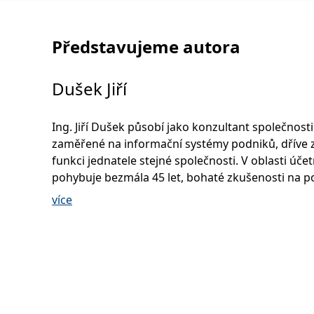
Představujeme autora
Dušek Jiří
Ing. Jiří Dušek působí jako konzultant společnosti
zaměřené na informační systémy podniků, dříve 
funkci jednatele stejné společnosti. V oblasti účet
pohybuje bezmála 45 let, bohaté zkušenosti na po
uplatňuje ve své praxi již od roku 1994, kdy se sta
více
daňovým poradcem. Podílel se na zavádění info
systémů ASŘ (1980) a ASŘ ZPOK (1990). Od roku 1
podílel na vývoji informačního systému WinFAS v
implementace IFRS. Během svojí bohaté lektorské
se věnoval především účetní závěrce a novelám 
zákonů. Své zkušenosti z dlouholeté praxe přene
mnoha odborných publikací týkajících se účetnictv