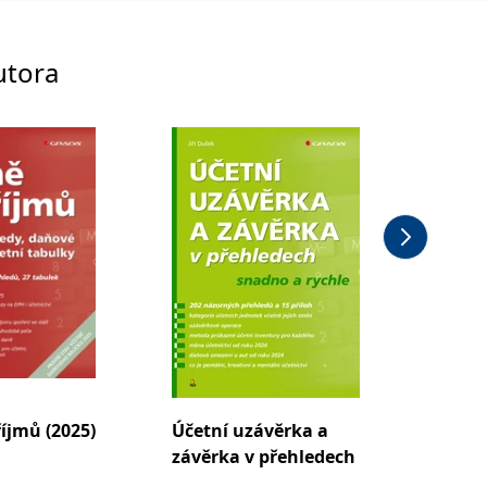
utora
íjmů (2025)
Účetní uzávěrka a
Podvoj
závěrka v přehledech
nejen 