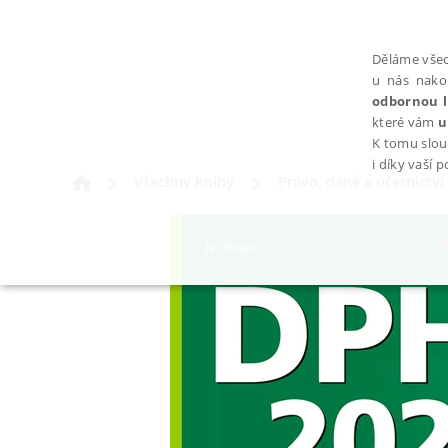
Děláme všec
u nás nako
odbornou l
které vám
u
K tomu slou
i díky vaší 
Všechny knihy
Právo, daně a účetnictví
NEZBYTNÉ
Nezbytně nutné soubory cookie umožňují základní funkce webovýc
Provider /