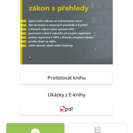
Nezbytné
Analytické
Marketingové
Funkční
Nezařazené soubory
Nezbytně nutné soubory cookie umožňují základní funkce webových
stránek, jako je přihlášení uživatele a správa účtu. Webové stránky nelze
bez nezbytně nutných souborů cookie správně používat.
Provider /
Název
Vyprší
Popis
Doména
CookieScriptConsent
1 měsíc
Tento soubor
CookieScript
cookie
www.grada.cz
používá
služba
Cookie-
Prolistovat knihu
Script.com k
zapamatování
předvoleb
souhlasu se
Ukázky z E-knihy
soubory
cookie
návštěvníků.
pdf
Je nutné, aby
banner
cookie
Cookie-
Script.com
fungoval