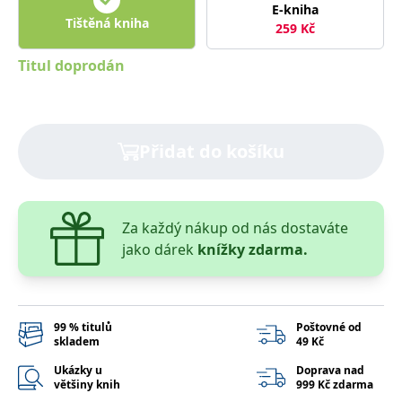
správně.
E-kniha
Tištěná kniha
259
Kč
PHPSESSID
Zavřením
Cookie
PHP.net
prohlížeče
generovaný
www.bambook.cz
aplikacemi
Titul doprodán
založenými
na jazyce
PHP. Toto je
univerzální
identifikátor
používaný k
udržování
Přidat do košíku
proměnných
relací
uživatelů.
Obvykle se
jedná o
náhodně
Za každý nákup od nás dostaváte
vygenerované
číslo, jeho
jako dárek
knížky zdarma.
použití může
být specifické
pro daný
web, ale
dobrým
příkladem je
99 % titulů
Poštovné od
udržování
skladem
49 Kč
přihlášeného
stavu
Ukázky u
Doprava nad
uživatele mezi
stránkami.
většiny knih
999 Kč zdarma