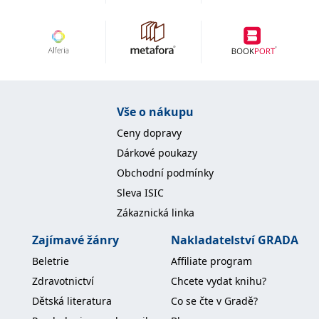
IDE
1 rok
Tento soubor cookie
Google LLC
nastavuje společnost
.doubleclick.net
Doubleclick a provádí
informace o tom, jak
koncový uživatel používá
webové stránky a
jakoukoli reklamu,
kterou koncový uživatel
mohl vidět před
Vše o nákupu
návštěvou uvedeného
webu.
Ceny dopravy
uid
.adform.net
2 měsíce
Tento soubor cookie
poskytuje jednoznačně
Dárkové poukazy
přiřazené strojově
generované ID uživatele
Obchodní podmínky
a shromažďuje údaje o
aktivitě na webu. Tato
Sleva ISIC
data mohou být
odeslána k analýze a
Zákaznická linka
hlášení třetí straně.
Zajímavé žánry
Nakladatelství GRADA
Beletrie
Affiliate program
Zdravotnictví
Chcete vydat knihu?
Dětská literatura
Co se čte v Gradě?