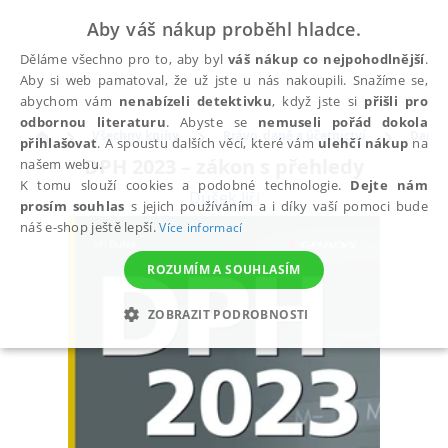
Aby váš nákup proběhl hladce.
Děláme všechno pro to, aby byl
váš nákup co nejpohodlnější
.
Aby si web pamatoval, že už jste u nás nakoupili. Snažíme se,
abychom vám
nenabízeli detektivku
, když jste si
přišli pro
odbornou literaturu
. Abyste se
nemuseli pořád dokola
Všechny knihy
Právo, daně a účetnictví
Daně
přihlašovat
. A spoustu dalších věcí, které vám
ulehčí nákup
na
DPH 2023 – zákon s přehledy
našem webu.
K tomu slouží cookies a podobné technologie.
Dejte nám
Dušek Jiří
prosím souhlas
s jejich používáním a i díky vaší pomoci bude
náš e-shop ještě lepší.
Více informací
ROZUMÍM A SOUHLASÍM
ZOBRAZIT PODROBNOSTI
NEZBYTNÉ
ANALYTICKÉ
MARKETINGOVÉ
FUNKČNÍ
NEZAŘAZENÉ SOUBORY