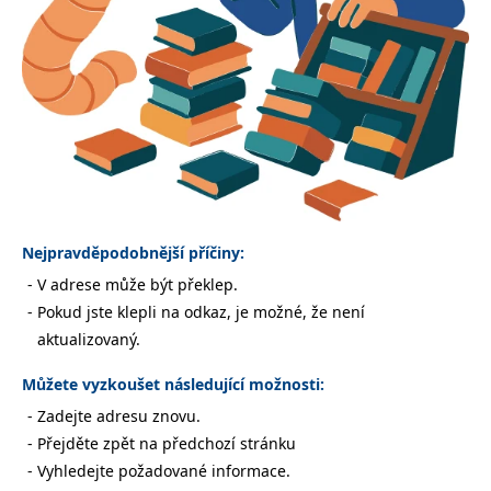
Nezbytné
Analytické
Marketingové
Funkční
Nezařazené soubory
Nezbytně nutné soubory cookie umožňují základní funkce webových
stránek, jako je přihlášení uživatele a správa účtu. Webové stránky nelze
bez nezbytně nutných souborů cookie správně používat.
Provider /
Název
Vyprší
Popis
Doména
CookieScriptConsent
1 měsíc
Tento soubor
CookieScript
cookie
www.grada.cz
Nejpravděpodobnější příčiny:
používá
služba
V adrese může být překlep.
Cookie-
Script.com k
Pokud jste klepli na odkaz, je možné, že není
zapamatování
předvoleb
aktualizovaný.
souhlasu se
soubory
cookie
Můžete vyzkoušet následující možnosti:
návštěvníků.
Je nutné, aby
Zadejte adresu znovu.
banner
cookie
Přejděte zpět na předchozí stránku
Cookie-
Script.com
Vyhledejte požadované informace.
fungoval