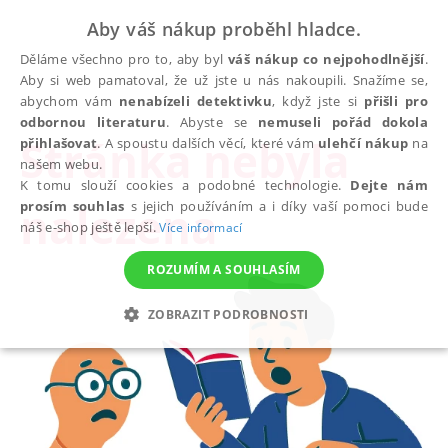
Aby váš nákup proběhl hladce.
Děláme všechno pro to, aby byl
váš nákup co nejpohodlnější
.
Aby si web pamatoval, že už jste u nás nakoupili. Snažíme se,
abychom vám
nenabízeli detektivku
, když jste si
přišli pro
odbornou literaturu
. Abyste se
nemuseli pořád dokola
Stránka nebyla
přihlašovat
. A spoustu dalších věcí, které vám
ulehčí nákup
na
našem webu.
K tomu slouží cookies a podobné technologie.
Dejte nám
nalezena
prosím souhlas
s jejich používáním a i díky vaší pomoci bude
náš e-shop ještě lepší.
Více informací
ROZUMÍM A SOUHLASÍM
ZOBRAZIT PODROBNOSTI
NEZBYTNÉ
ANALYTICKÉ
MARKETINGOVÉ
FUNKČNÍ
NEZAŘAZENÉ SOUBORY