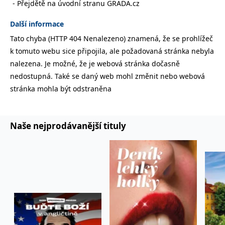
Přejdětě na úvodní stranu GRADA.cz
správně.
PHPSESSID
Zavřením
Cookie
PHP.net
Další informace
prohlížeče
generovaný
www.bambook.cz
aplikacemi
Tato chyba (HTTP 404 Nenalezeno) znamená, že se prohlížeč
založenými
na jazyce
k tomuto webu sice připojila, ale požadovaná stránka nebyla
PHP. Toto je
univerzální
nalezena. Je možné, že je webová stránka dočasně
identifikátor
používaný k
nedostupná. Také se daný web mohl změnit nebo webová
udržování
stránka mohla být odstraněna
proměnných
relací
uživatelů.
Obvykle se
jedná o
náhodně
Naše nejprodávanější tituly
vygenerované
číslo, jeho
použití může
být specifické
pro daný
web, ale
dobrým
příkladem je
udržování
přihlášeného
stavu
uživatele mezi
stránkami.