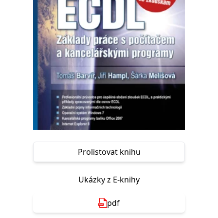
Nezbytné
Analytické
Marketingové
Funkční
Nezařazené soubory
Nezbytně nutné soubory cookie umožňují základní funkce webových
stránek, jako je přihlášení uživatele a správa účtu. Webové stránky nelze
bez nezbytně nutných souborů cookie správně používat.
Provider /
Název
Vyprší
Popis
Doména
CookieScriptConsent
1 měsíc
Tento soubor
CookieScript
cookie
www.grada.cz
používá
služba
Cookie-
Script.com k
zapamatování
předvoleb
Prolistovat knihu
souhlasu se
soubory
cookie
návštěvníků.
Ukázky z E-knihy
Je nutné, aby
banner
cookie
Cookie-
pdf
Script.com
fungoval