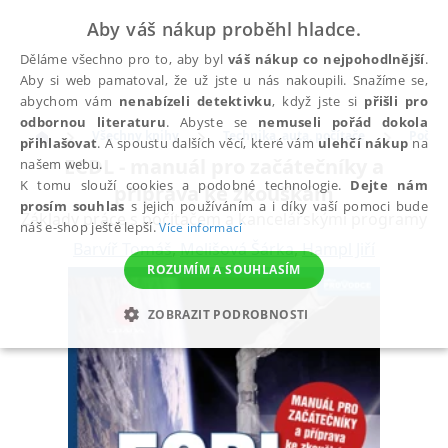
Aby váš nákup proběhl hladce.
Děláme všechno pro to, aby byl
váš nákup co nejpohodlnější
.
Aby si web pamatoval, že už jste u nás nakoupili. Snažíme se,
abychom vám
nenabízeli detektivku
, když jste si
přišli pro
odbornou literaturu
. Abyste se
nemuseli pořád dokola
Všechny knihy
Technika, auta, počítače
Počíta
přihlašovat
. A spoustu dalších věcí, které vám
ulehčí nákup
na
ECDL - manuál pro začátečníky a
našem webu.
K tomu slouží cookies a podobné technologie.
Dejte nám
příprava ke zkouškám
prosím souhlas
s jejich používáním a i díky vaší pomoci bude
Základy práce s počítačem a kancelářskými programy
náš e-shop ještě lepší.
Více informací
Barvíř Tomáš
,
Melišová Šárka
,
Hampl Jiří
ROZUMÍM A SOUHLASÍM
ZOBRAZIT PODROBNOSTI
NEZBYTNÉ
ANALYTICKÉ
MARKETINGOVÉ
FUNKČNÍ
NEZAŘAZENÉ SOUBORY