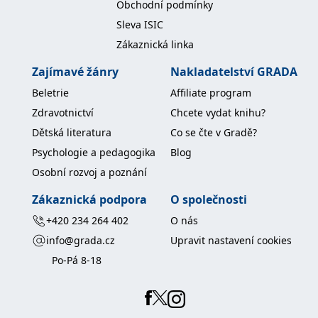
Obchodní podmínky
koncový uživatel používá
webové stránky a
Sleva ISIC
jakoukoli reklamu,
kterou koncový uživatel
Zákaznická linka
mohl vidět před
návštěvou uvedeného
webu.
Zajímavé žánry
Nakladatelství GRADA
MR
7 dní
Toto je soubor cookie
Microsoft
Beletrie
Affiliate program
první strany společnosti
Corporation
Microsoft MSN, který
.c.bing.com
Zdravotnictví
Chcete vydat knihu?
používáme k měření
používání webu pro
Dětská literatura
Co se čte v Gradě?
interní analýzu.
Psychologie a pedagogika
Blog
_uetvid
1 rok
Toto je soubor cookie
Microsoft
využívaný společností
Corporation
Osobní rozvoj a poznání
Microsoft Bing Ads a je
.grada.cz
sledovacím souborem
Zákaznická podpora
O společnosti
cookie. Umožňuje nám
komunikovat s
uživatelem, který již dříve
+420 234 264 402
O nás
navštívil náš web.
info@grada.cz
Upravit nastavení cookies
test_cookie
15 minut
Tento soubor cookie
Google LLC
nastavuje společnost
.doubleclick.net
Po-Pá 8-18
DoubleClick (kterou
vlastní společnost
Google), aby zjistila, zda
prohlížeč návštěvníka
webu podporuje
soubory cookie.