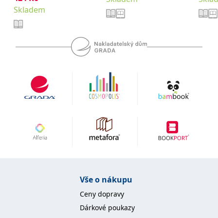
se měly zobrazovat a
Skladem
které by mohly být
relevantní pro
koncového uživatele,
který si prohlíží web.
MUID
1 rok
Tento soubor cookie je v
Microsoft
Microsoftu široce
Corporation
používán jako jedinečný
.clarity.ms
identifikátor uživatele.
Lze jej nastavit pomocí
vložených skriptů
Microsoft. Široce se věří,
že se synchronizuje s
mnoha různými
doménami společnosti
Microsoft, což umožňuje
sledování uživatelů.
sid
.seznam.cz
1 měsíc
Toto je velmi běžný
název souboru cookie,
ale pokud je nalezen
jako soubor cookie
relace, bude
pravděpodobně použit
jako pro správu stavu
Vše o nákupu
relace.
Ceny dopravy
_gcl_au
3 měsíce
Tento soubor cookie
Google LLC
nastavuje společnost
.grada.cz
Dárkové poukazy
Doubleclick a provádí
informace o tom, jak