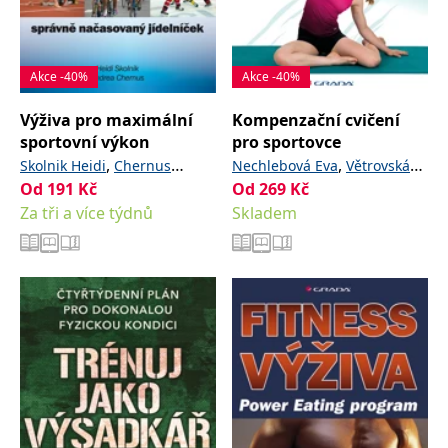
Akce -40%
Akce -40%
Výživa pro maximální
Kompenzační cvičení
sportovní výkon
pro sportovce
,
,
Skolnik Heidi
Chernus
Nechlebová Eva
Větrovská
Od
191
Kč
Od
269
Kč
Andrea
Renata
Za tři a více týdnů
Skladem