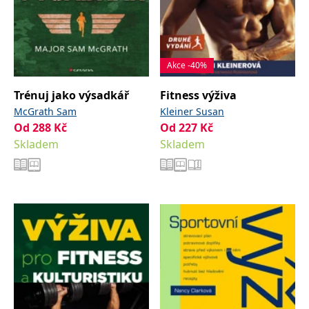
Akce -40%
Trénuj jako výsadkář
Fitness výživa
McGrath Sam
Kleiner Susan
Od
288
Kč
Od
227
Kč
Skladem
Skladem