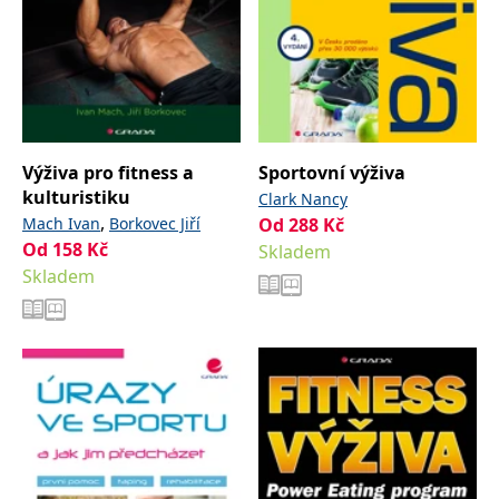
Výživa pro fitness a
Sportovní výživa
kulturistiku
Clark Nancy
,
Mach Ivan
Borkovec Jiří
Od
288
Kč
Od
158
Kč
Skladem
Skladem