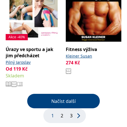
Akce -40%
Úrazy ve sportu a jak
Fitness výživa
jim předcházet
Kleiner Susan
Pilný Jaroslav
274
Kč
Od
119
Kč
Skladem
Načíst další
1
2
3