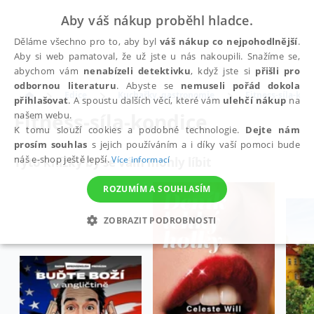
Aby váš nákup proběhl hladce.
Děláme všechno pro to, aby byl
váš nákup co nejpohodlnější
.
Aby si web pamatoval, že už jste u nás nakoupili. Snažíme se,
abychom vám
nenabízeli detektivku
, když jste si
přišli pro
odbornou literaturu
. Abyste se
nemuseli pořád dokola
Edice
Kuchařky, gastronomie
Fitness-síla-kon
přihlašovat
. A spoustu dalších věcí, které vám
ulehčí nákup
na
Fitness-síla-kondice
našem webu.
K tomu slouží cookies a podobné technologie.
Dejte nám
prosím souhlas
s jejich používáním a i díky vaší pomoci bude
náš e-shop ještě lepší.
Více informací
Tyto knížky by se vám mohly líbit
ROZUMÍM A SOUHLASÍM
ZOBRAZIT PODROBNOSTI
NEZBYTNÉ
ANALYTICKÉ
MARKETINGOVÉ
FUNKČNÍ
NEZAŘAZENÉ SOUBORY