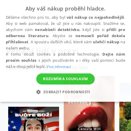
Aby váš nákup proběhl hladce.
Děláme všechno pro to, aby byl
váš nákup co nejpohodlnější
.
Aby si web pamatoval, že už jste u nás nakoupili. Snažíme se,
abychom vám
nenabízeli detektivku
, když jste si
přišli pro
odbornou literaturu
. Abyste se
nemuseli pořád dokola
Edice
Podnikání, ekonomie, finance
Vedení lid
přihlašovat
. A spoustu dalších věcí, které vám
ulehčí nákup
na
Vedení lidí v praxi
našem webu.
K tomu slouží cookies a podobné technologie.
Dejte nám
prosím souhlas
s jejich používáním a i díky vaší pomoci bude
náš e-shop ještě lepší.
Více informací
Tyto knížky by se vám mohly líbit
ROZUMÍM A SOUHLASÍM
ZOBRAZIT PODROBNOSTI
NEZBYTNÉ
ANALYTICKÉ
MARKETINGOVÉ
FUNKČNÍ
NEZAŘAZENÉ SOUBORY