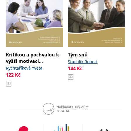
Kritikou a pochvalou k
Tým snů
vyšší motivaci
Stuchlík Robert
zaměstnanců
Rychtaříková Yveta
144
Kč
122
Kč