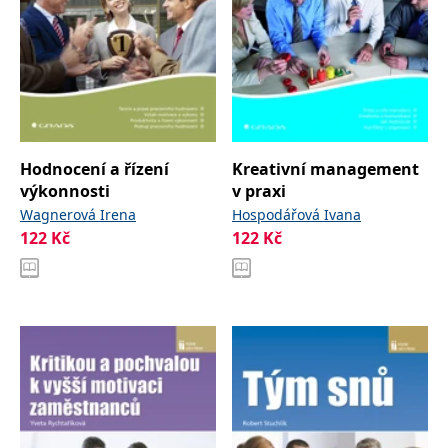
Hodnocení a řízení
Kreativní management
výkonnosti
v praxi
Wagnerová Irena
Hospodářová Ivana
122
Kč
122
Kč