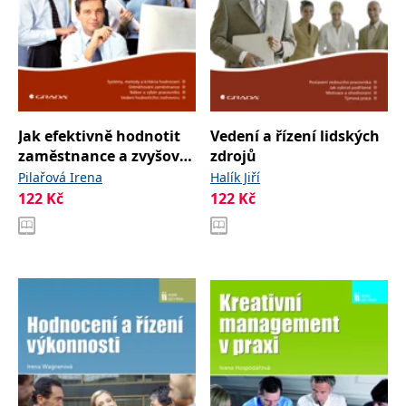
Jak efektivně hodnotit
Vedení a řízení lidských
zaměstnance a zvyšovat
zdrojů
jejich výkonnost
Pilařová Irena
Halík Jiří
122
Kč
122
Kč