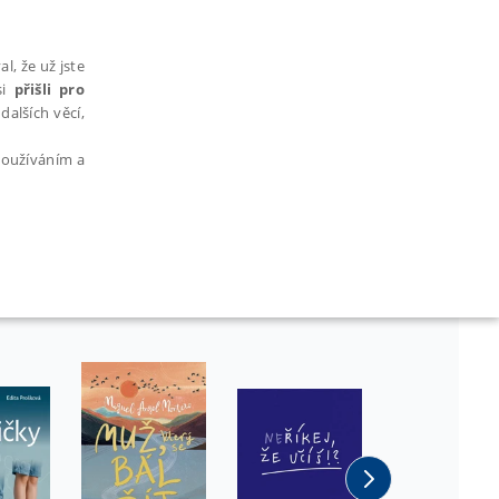
l, že už jste
si
přišli pro
dalších věcí,
 používáním a
AŘAZENÉ SOUBORY
bytně nutných souborů cookie správně používat.