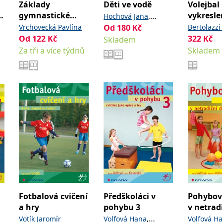
Základy
Děti ve vodě
Volejbal
o
gymnastické
vykresle
,
Hochová Jana
přípravy dětí
dětem
Vrchovecká Pavlína
Od
180
Kč
Bertolazzi
Smolíková Helena
Od
122
Kč
322
Kč
Skladem
Za tři a více týdnů
Skladem
Fotbalová cvičení
Předškoláci v
Pohybov
a hry
pohybu 3
v netrad
,
Votík Jaromír
Volfová Hana
Volfová H