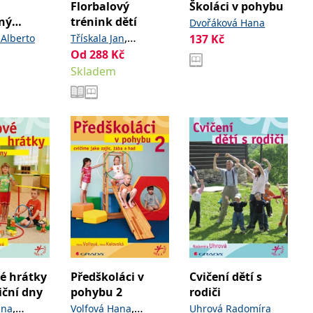
Florbalový
Školáci v pohybu
ný
trénink dětí
Dvořáková Hana
,
 Alberto
Třískala Jan
137
Kč
Od
288
Kč
Lerchová Martina
Skladem
é hrátky
Předškoláci v
Cvičení dětí s
iční dny
pohybu 2
rodiči
,
,
ana
Volfová Hana
Uhrová Radomíra