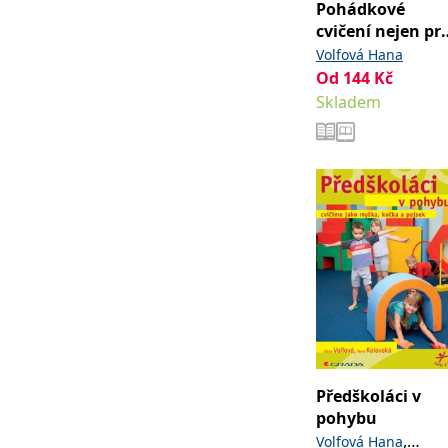
Pohádkové
cvičení nejen pr
předškoláky
Volfová Hana
Od
144
Kč
Skladem
Předškoláci v
pohybu
,
Volfová Hana