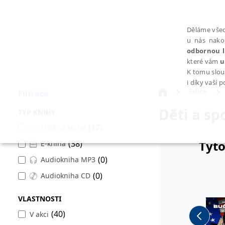
Děláme všec
u nás nako
odbornou l
které vám
u
K tomu slou
i díky vaší 
Edice
Filtrace
Děti a sp
TYP KNIHY
(17)
Tištěná kniha
Tyto
(38)
E-kniha
NEZBYTNÉ
(0)
Audiokniha MP3
(0)
Audiokniha CD
VLASTNOSTI
Nezbytně nutné soubory cookie umožňují základní funkce webovýc
(40)
V akci
Provider /