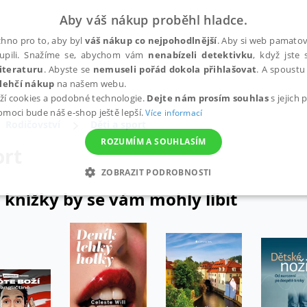
Aby váš nákup proběhl hladce.
hno pro to, aby byl
váš nákup co nejpohodlnější
. Aby si web pamatova
upili. Snažíme se, abychom vám
nenabízeli detektivku
, když jste 
iteraturu
. Abyste se
nemuseli pořád dokola přihlašovat
. A spoustu 
lehčí nákup
na našem webu.
ží cookies a podobné technologie.
Dejte nám prosím souhlas
s jejich
pomoci bude náš e-shop ještě lepší.
Více informací
Rodičovství
Děti a sport
ROZUMÍM A SOUHLASÍM
ort
ZOBRAZIT PODROBNOSTI
 knížky by se vám mohly líbit
ANALYTICKÉ
MARKETINGOVÉ
FUNKČNÍ
NEZ
Nezbytné
Analytické
Marketingové
Funkční
Nezařazené soubory
h stránek, jako je přihlášení uživatele a správa účtu. Webové stránky nelze bez nez