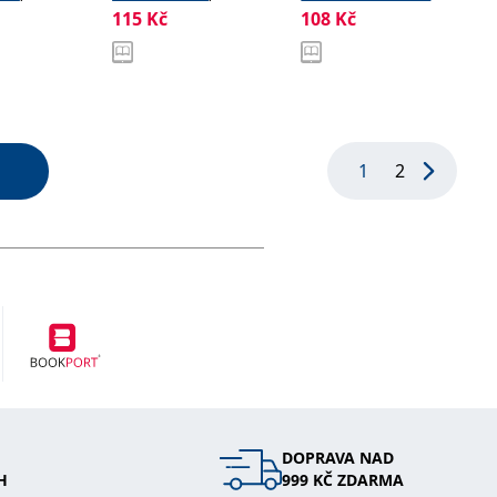
115
Kč
108
Kč
artina
Kolovská Ilona
1
2
DOPRAVA NAD
H
999 KČ ZDARMA