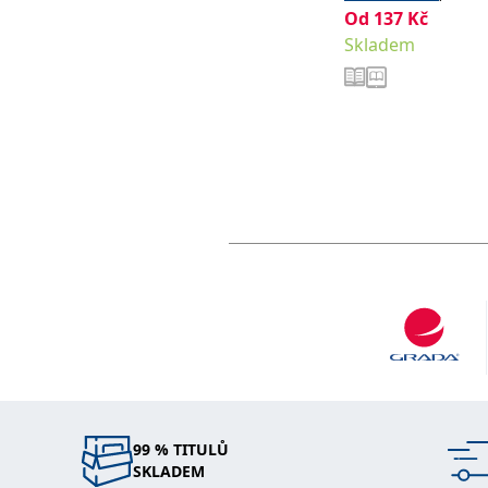
Od
137
Kč
Kolovská Ilona
Skladem
99 % TITULŮ
SKLADEM