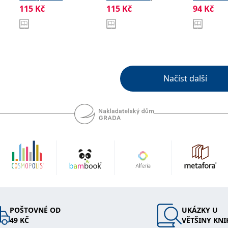
115
Kč
115
Kč
94
Kč
Kolovská Ilona
Volfová M
Načíst další
POŠTOVNÉ OD
UKÁZKY U
49 KČ
VĚTŠINY KNI