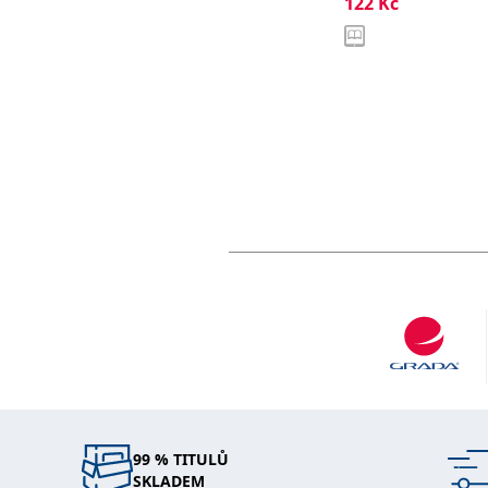
122
Kč
99 % TITULŮ
SKLADEM