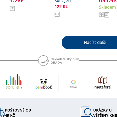
122
Kč
Kunc Josef
Od
129
K
Claudia
122
Kč
Skladem
Načíst další
POŠTOVNÉ OD
UKÁZKY U
49 KČ
VĚTŠINY KNI