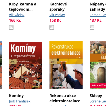
Krby, kamna a
Kachlové
Nápady 
teplovodní
sporáky
zahrady
vytápění
Vlk Václav
Vlk Václav
Zeman Pa
166
Kč
158
Kč
137
Kč
Zemanová
Akce -48%
Komíny
Rekonstrukce
Sklepy
elektroinstalace
Jiřík František
Lorenz-La