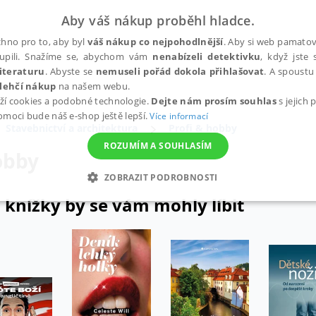
Aby váš nákup proběhl hladce.
hno pro to, aby byl
váš nákup co nejpohodlnější
. Aby si web pamatova
upili. Snažíme se, abychom vám
nenabízeli detektivku
, když jste 
iteraturu
. Abyste se
nemuseli pořád dokola přihlašovat
. A spoustu 
lehčí nákup
na našem webu.
ží cookies a podobné technologie.
Dejte nám prosím souhlas
s jejich
pomoci bude náš e-shop ještě lepší.
Více informací
Stavebnictví a architektura
Profi & hobby
ROZUMÍM A SOUHLASÍM
obby
ZOBRAZIT PODROBNOSTI
 knížky by se vám mohly líbit
ANALYTICKÉ
MARKETINGOVÉ
FUNKČNÍ
NEZ
Nezbytné
Analytické
Marketingové
Funkční
Nezařazené soubory
h stránek, jako je přihlášení uživatele a správa účtu. Webové stránky nelze bez nez