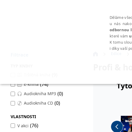
Děláme všec
u nás nako
odbornou l
které vám
u
K tomu slou
i díky vaší 
Edice
Filtrace
Profi & h
TYP KNIHY
(9)
Tištěná kniha
Tyto
(74)
E-kniha
NEZBYTNÉ
(0)
Audiokniha MP3
(0)
Audiokniha CD
VLASTNOSTI
Nezbytně nutné soubory cookie umožňují základní funkce webovýc
(76)
V akci
Provider /