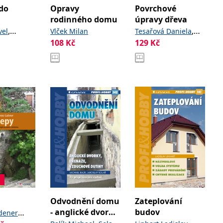
do
Opravy
Povrchové
rodinného domu
úpravy dřeva
,
,
vel
Vlček Milan
Tesařová Daniela
108
Kč
129
Kč
,
 Petra
Hlavatý Josef
Čech
Petr
Odvodnění domu
Zateplování
- anglické dvorky,
budov
dener
drenáže,