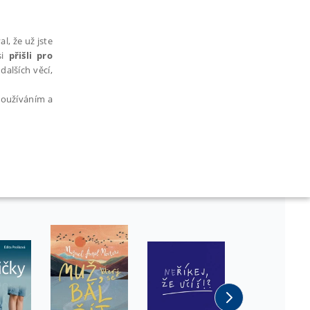
l, že už jste
si
přišli pro
dalších věcí,
 používáním a
AŘAZENÉ SOUBORY
bytně nutných souborů cookie správně používat.