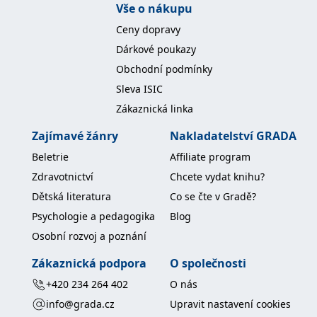
Vše o nákupu
koncový uživatel používá
webové stránky a
jakoukoli reklamu,
Ceny dopravy
kterou koncový uživatel
mohl vidět před
Dárkové poukazy
návštěvou uvedeného
webu.
Obchodní podmínky
MR
7 dní
Toto je soubor cookie
Microsoft
Sleva ISIC
první strany společnosti
Corporation
Microsoft MSN, který
Zákaznická linka
.c.bing.com
používáme k měření
používání webu pro
Zajímavé žánry
Nakladatelství GRADA
interní analýzu.
Beletrie
Affiliate program
_uetvid
1 rok
Toto je soubor cookie
Microsoft
využívaný společností
Corporation
Zdravotnictví
Chcete vydat knihu?
Microsoft Bing Ads a je
.grada.cz
sledovacím souborem
Dětská literatura
Co se čte v Gradě?
cookie. Umožňuje nám
komunikovat s
Psychologie a pedagogika
Blog
uživatelem, který již dříve
navštívil náš web.
Osobní rozvoj a poznání
test_cookie
15 minut
Tento soubor cookie
Google LLC
nastavuje společnost
.doubleclick.net
Zákaznická podpora
O společnosti
DoubleClick (kterou
vlastní společnost
+420 234 264 402
O nás
Google), aby zjistila, zda
prohlížeč návštěvníka
info@grada.cz
Upravit nastavení cookies
webu podporuje
soubory cookie.