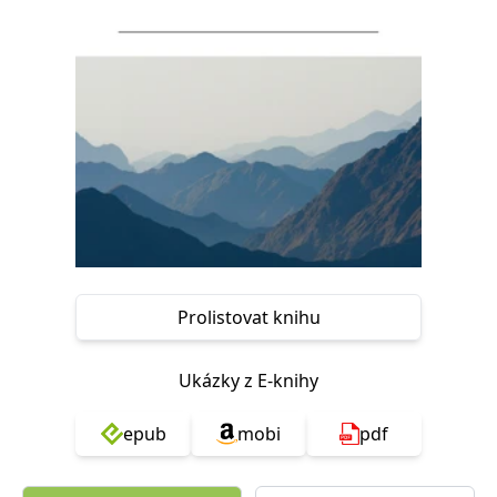
Nezbytné
Analytické
Marketingové
Funkční
Nezařazené soubory
Nezbytně nutné soubory cookie umožňují základní funkce webových
stránek, jako je přihlášení uživatele a správa účtu. Webové stránky nelze
bez nezbytně nutných souborů cookie správně používat.
Provider /
Název
Vyprší
Popis
Doména
CookieScriptConsent
1 měsíc
Tento soubor
CookieScript
cookie
www.grada.cz
používá
služba
Cookie-
Script.com k
Prolistovat knihu
zapamatování
předvoleb
souhlasu se
soubory
Ukázky z E-knihy
cookie
návštěvníků.
Je nutné, aby
banner
epub
mobi
pdf
cookie
Cookie-
Script.com
fungoval