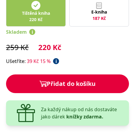
správně.
PHPSESSID
Zavřením
Cookie
PHP.net
E-kniha
Tištěná kniha
prohlížeče
generovaný
www.bambook.cz
187
Kč
aplikacemi
220
Kč
založenými
na jazyce
Skladem
i
PHP. Toto je
univerzální
identifikátor
používaný k
259
Kč
220
Kč
udržování
proměnných
relací
Ušetříte
:
39
Kč
15
%
i
uživatelů.
Obvykle se
jedná o
náhodně
vygenerované
Přidat do košíku
číslo, jeho
použití může
být specifické
pro daný
web, ale
dobrým
příkladem je
Za každý nákup od nás dostaváte
udržování
jako dárek
knížky zdarma.
přihlášeného
stavu
uživatele mezi
stránkami.