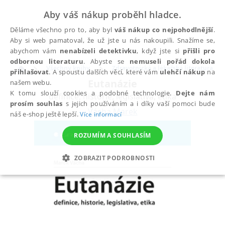
Aby váš nákup proběhl hladce.
Děláme všechno pro to, aby byl
váš nákup co nejpohodlnější
.
Aby si web pamatoval, že už jste u nás nakoupili. Snažíme se,
abychom vám
nenabízeli detektivku
, když jste si
přišli pro
odbornou literaturu
. Abyste se
nemuseli pořád dokola
Všechny knihy
Zdravotnická a lékařská literatura
přihlašovat
. A spoustu dalších věcí, které vám
ulehčí nákup
na
Eutanázie
našem webu.
K tomu slouží cookies a podobné technologie.
Dejte nám
definice, historie, legislativa, etika
prosím souhlas
s jejich používáním a i díky vaší pomoci bude
Vácha Marek
náš e-shop ještě lepší.
Více informací
ROZUMÍM A SOUHLASÍM
ZOBRAZIT PODROBNOSTI
NEZBYTNÉ
ANALYTICKÉ
MARKETINGOVÉ
FUNKČNÍ
NEZAŘAZENÉ SOUBORY