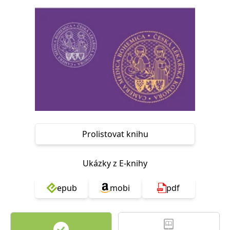
Nezbytné
Analytické
Marketingové
Funkční
Nezařazené soubory
Nezbytně nutné soubory cookie umožňují základní funkce webových
stránek, jako je přihlášení uživatele a správa účtu. Webové stránky nelze
bez nezbytně nutných souborů cookie správně používat.
Provider /
Název
Vyprší
Popis
Doména
CookieScriptConsent
1 měsíc
Tento soubor
CookieScript
cookie
www.grada.cz
používá
služba
Prolistovat knihu
Cookie-
Script.com k
zapamatování
předvoleb
souhlasu se
Ukázky z E-knihy
soubory
cookie
návštěvníků.
epub
mobi
pdf
Je nutné, aby
banner
cookie
Cookie-
Script.com
fungoval