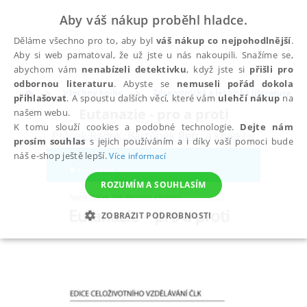
Aby váš nákup proběhl hladce.
Děláme všechno pro to, aby byl
váš nákup co nejpohodlnější
.
Aby si web pamatoval, že už jste u nás nakoupili. Snažíme se,
abychom vám
nenabízeli detektivku
, když jste si
přišli pro
odbornou literaturu
. Abyste se
nemuseli pořád dokola
Všechny knihy
Zdravotnická a lékařská literatura
přihlašovat
. A spoustu dalších věcí, které vám
ulehčí nákup
na
Eutanazie - pro a proti
našem webu.
K tomu slouží cookies a podobné technologie.
Dejte nám
Ptáček Radek
,
Bartůněk Petr
,
a kolektiv
prosím souhlas
s jejich používáním a i díky vaší pomoci bude
náš e-shop ještě lepší.
Více informací
ROZUMÍM A SOUHLASÍM
ZOBRAZIT PODROBNOSTI
NEZBYTNÉ
ANALYTICKÉ
MARKETINGOVÉ
FUNKČNÍ
NEZAŘAZENÉ SOUBORY