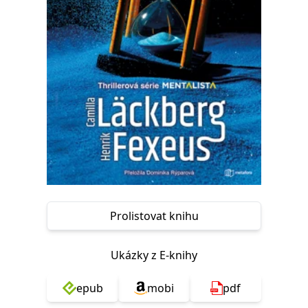
Nezbytné
Analytické
Marketingové
Funkční
Nezařazené soubory
Nezbytně nutné soubory cookie umožňují základní funkce webových
stránek, jako je přihlášení uživatele a správa účtu. Webové stránky nelze
bez nezbytně nutných souborů cookie správně používat.
Provider /
Název
Vyprší
Popis
Doména
CookieScriptConsent
1 měsíc
Tento soubor
CookieScript
cookie
www.grada.cz
používá
služba
Cookie-
Script.com k
zapamatování
předvoleb
Prolistovat knihu
souhlasu se
soubory
cookie
návštěvníků.
Ukázky z E-knihy
Je nutné, aby
banner
cookie
Cookie-
epub
mobi
pdf
Script.com
fungoval