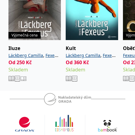
Výjimečná cena
Výji
Iluze
Kult
Oběť
,
,
Läckberg Camilla
Fexeus
Läckberg Camilla
Fexeus
Fexeu
Od
250
Kč
Od
360
Kč
Od
2
Henrik
Henrik
Skladem
Skladem
Skla