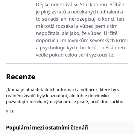
_fbp
3 měsíce
Používá Facebook k
Meta Platform
Děj se odehrává se Stockholmu. Příběh
poskytování řady
Inc.
reklamních produktů,
.grada.cz
je plný zvratů a nečekaných odhalení a
jako je nabízení cen v
reálném čase od
to se radši ani nerozepisuji o konci, ten
inzerentů třetích stran.
mě totiž rozsekal a vůbec jsem s tím
SRM_B
1 rok
Toto je cookie první
Microsoft
nepočítala, ale jako, že vůbec! Určitě
strany společnosti
Corporation
Microsoft MSN, které
.c.bing.com
doporučuji milovníkům severských krimi
zajišťuje správné
a psychologických thrillerů – nešlápnete
fungování této webové
stránky.
vedle pokud celou sérii vyzkoušíte.
ANONCHK
10 minut
Tento soubor cookie
Microsoft
provádí informace o
Corporation
tom, jak koncový
.c.clarity.ms
uživatel používá web, a
Recenze
jakoukoli reklamu,
kterou koncový uživatel
mohl vidět před
„Kniha je plná detailních informací a odboček, které by v
návštěvou uvedeného
webu.
reálném životě byly k uzoufání, ale tuhle detektivku
pozvedají k nečekaným výšinám. Je jasné, proč duo Läckberg
__utmzzses
Zavřením
Parametry UTM
Google LLC
prohlížeče
používané pro reklamu /
.grada.cz
a Fexeus spolupráce tak baví a proč to dělají. Těšte se na
více
sledování pomocí
skutečně silný závěr!“
Google Analytics
– Karin Carlsson, Bohusläningen
_uetsid
1 den
Tento soubor cookie
Microsoft
Populární mezi ostatními čtenáři
používá společnost Bing
Corporation
„Spojení královny severské krimi a jednoho z předních
k určení, jaké reklamy by
.grada.cz