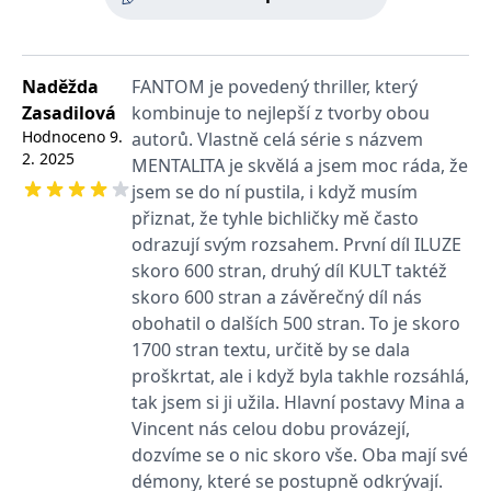
používá k rozlišení
MUID
1 rok
Tento soubor cookie je v
prohlížeče
Microsoft
jedinečných uživatelů
Microsoftu široce
Corporation
přiřazením náhodně
používán jako jedinečný
_____tempSessionKey_____
www.grada.cz
1 rok 1
.bing.com
vygenerovaného čísla
identifikátor uživatele.
měsíc
jako identifikátoru
Lze jej nastavit pomocí
Naděžda
FANTOM je povedený thriller, který
klienta. Je součástí
vložených skriptů
MSPTC
1 rok
Microsoft
každého požadavku na
Microsoft. Široce se věří,
.bing.com
Zasadilová
kombinuje to nejlepší z tvorby obou
stránku na webu a slouží
že se synchronizuje s
k výpočtu údajů o
Hodnoceno
9.
autorů. Vlastně celá série s názvem
mnoha různými
inco_session_temp_browser
www.grada.cz
1 hodina
návštěvnících, relacích a
doménami společnosti
2. 2025
MENTALITA je skvělá a jsem moc ráda, že
kampaních pro analytické
Microsoft, což umožňuje
incomaker_p
www.grada.cz
1 rok 1
přehledy webů.
sledování uživatelů.
měsíc
jsem se do ní pustila, i když musím
VisitorStatus
1 rok
Označuje, zda je
Kentiko
SM
.c.clarity.ms
Zavřením
Toto je soubor cookie
přiznat, že tyhle bichličky mě často
_hjSessionUser_3630783
.grada.cz
1 rok
1
návštěvník nový nebo se
Software LLC
prohlížeče
první strany společnosti
měsíc
vrací. Používá se ke
odrazují svým rozsahem. První díl ILUZE
www.grada.cz
Microsoft MSN, který
sledování statistiky
používáme k měření
skoro 600 stran, druhý díl KULT taktéž
návštěvníků ve webové
používání webu pro
analýze.
interní analýzu.
skoro 600 stran a závěrečný díl nás
CurrentContact
1 rok
Ukládá identifikátor GUID
Kentiko
obohatil o dalších 500 stran. To je skoro
MR
7 dní
Toto je soubor cookie
Microsoft
1
kontaktu souvisejícího s
Software LLC
první strany společnosti
Corporation
1700 stran textu, určitě by se dala
měsíc
aktuálním návštěvníkem
www.grada.cz
Microsoft MSN, který
.c.clarity.ms
webu. Slouží ke
používáme k měření
proškrtat, ale i když byla takhle rozsáhlá,
sledování aktivit na
používání webu pro
webu.
tak jsem si ji užila. Hlavní postavy Mina a
interní analýzu.
Vincent nás celou dobu provázejí,
C
1 měsíc 1
Zjistěte, zda prohlížeč
Adform
den
uživatele podporuje
.adform.net
dozvíme se o nic skoro vše. Oba mají své
soubory cookie.
démony, které se postupně odkrývají.