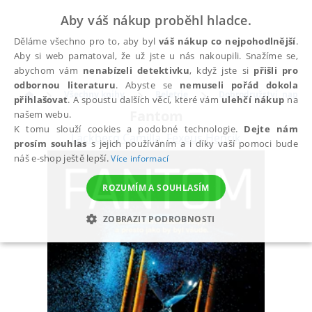
Aby váš nákup proběhl hladce.
Děláme všechno pro to, aby byl
váš nákup co nejpohodlnější
.
Aby si web pamatoval, že už jste u nás nakoupili. Snažíme se,
abychom vám
nenabízeli detektivku
, když jste si
přišli pro
odbornou literaturu
. Abyste se
nemuseli pořád dokola
Všechny knihy
Beletrie
Dobrodružství, napětí, 
přihlašovat
. A spoustu dalších věcí, které vám
ulehčí nákup
na
Fantom
našem webu.
K tomu slouží cookies a podobné technologie.
Dejte nám
Läckberg Camilla
,
Fexeus Henrik
prosím souhlas
s jejich používáním a i díky vaší pomoci bude
náš e-shop ještě lepší.
Více informací
ROZUMÍM A SOUHLASÍM
ZOBRAZIT PODROBNOSTI
NEZBYTNÉ
ANALYTICKÉ
MARKETINGOVÉ
FUNKČNÍ
NEZAŘAZENÉ SOUBORY