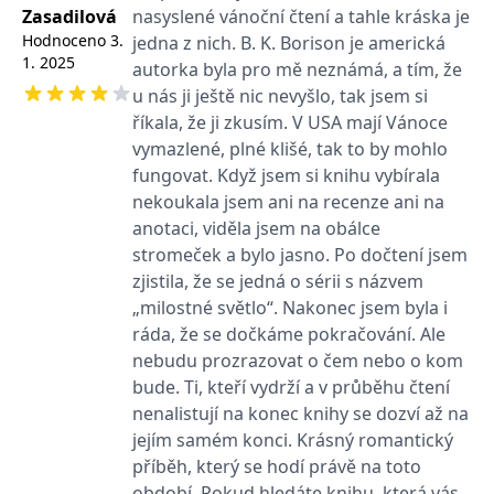
používá k rozlišení
Zasadilová
nasyslené vánoční čtení a tahle kráska je
MUID
1 rok
Tento soubor cookie je v
prohlížeče
Microsoft
jedinečných uživatelů
Microsoftu široce
Corporation
Hodnoceno
3.
jedna z nich. B. K. Borison je americká
přiřazením náhodně
používán jako jedinečný
_____tempSessionKey_____
www.grada.cz
1 rok 1
.bing.com
vygenerovaného čísla
identifikátor uživatele.
1. 2025
měsíc
autorka byla pro mě neznámá, a tím, že
jako identifikátoru
Lze jej nastavit pomocí
klienta. Je součástí
vložených skriptů
u nás ji ještě nic nevyšlo, tak jsem si
MSPTC
1 rok
Microsoft
každého požadavku na
Microsoft. Široce se věří,
.bing.com
stránku na webu a slouží
říkala, že ji zkusím. V USA mají Vánoce
že se synchronizuje s
k výpočtu údajů o
mnoha různými
inco_session_temp_browser
www.grada.cz
1 hodina
vymazlené, plné klišé, tak to by mohlo
návštěvnících, relacích a
doménami společnosti
kampaních pro analytické
Microsoft, což umožňuje
fungovat. Když jsem si knihu vybírala
incomaker_p
www.grada.cz
1 rok 1
přehledy webů.
sledování uživatelů.
měsíc
nekoukala jsem ani na recenze ani na
VisitorStatus
1 rok
Označuje, zda je
Kentiko
SM
.c.clarity.ms
Zavřením
Toto je soubor cookie
_hjSessionUser_3630783
.grada.cz
1 rok
anotaci, viděla jsem na obálce
1
návštěvník nový nebo se
Software LLC
prohlížeče
první strany společnosti
měsíc
vrací. Používá se ke
www.grada.cz
Microsoft MSN, který
stromeček a bylo jasno. Po dočtení jsem
sledování statistiky
používáme k měření
návštěvníků ve webové
používání webu pro
zjistila, že se jedná o sérii s názvem
analýze.
interní analýzu.
„milostné světlo“. Nakonec jsem byla i
CurrentContact
1 rok
Ukládá identifikátor GUID
Kentiko
MR
7 dní
Toto je soubor cookie
Microsoft
ráda, že se dočkáme pokračování. Ale
1
kontaktu souvisejícího s
Software LLC
první strany společnosti
Corporation
měsíc
aktuálním návštěvníkem
www.grada.cz
Microsoft MSN, který
nebudu prozrazovat o čem nebo o kom
.c.clarity.ms
webu. Slouží ke
používáme k měření
sledování aktivit na
bude. Ti, kteří vydrží a v průběhu čtení
používání webu pro
webu.
interní analýzu.
nenalistují na konec knihy se dozví až na
C
1 měsíc 1
Zjistěte, zda prohlížeč
Adform
jejím samém konci. Krásný romantický
den
uživatele podporuje
.adform.net
příběh, který se hodí právě na toto
soubory cookie.
období. Pokud hledáte knihu, která vás