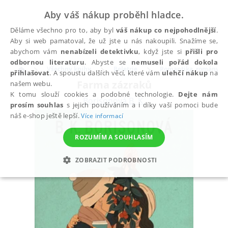
Aby váš nákup proběhl hladce.
Děláme všechno pro to, aby byl
váš nákup co nejpohodlnější
.
Aby si web pamatoval, že už jste u nás nakoupili. Snažíme se,
abychom vám
nenabízeli detektivku
, když jste si
přišli pro
odbornou literaturu
. Abyste se
nemuseli pořád dokola
Všechny knihy
Beletrie
Romantika, romány pr
přihlašovat
. A spoustu dalších věcí, které vám
ulehčí nákup
na
Farma zázraků
našem webu.
K tomu slouží cookies a podobné technologie.
Dejte nám
Borisonová B. K.
prosím souhlas
s jejich používáním a i díky vaší pomoci bude
náš e-shop ještě lepší.
Více informací
ROZUMÍM A SOUHLASÍM
ZOBRAZIT PODROBNOSTI
NEZBYTNÉ
ANALYTICKÉ
MARKETINGOVÉ
FUNKČNÍ
NEZAŘAZENÉ SOUBORY