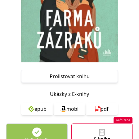
Nezbytné
Analytické
Marketingové
Funkční
Nezařazené soubory
Nezbytně nutné soubory cookie umožňují základní funkce webových
stránek, jako je přihlášení uživatele a správa účtu. Webové stránky nelze
bez nezbytně nutných souborů cookie správně používat.
Provider /
Název
Vyprší
Popis
Doména
CookieScriptConsent
1 měsíc
Tento soubor
CookieScript
cookie
www.grada.cz
používá
Prolistovat knihu
služba
Cookie-
Script.com k
zapamatování
předvoleb
Ukázky z E-knihy
souhlasu se
soubory
cookie
epub
mobi
pdf
návštěvníků.
Je nutné, aby
banner
Akční cena
cookie
Cookie-
Script.com
fungoval
E-kniha