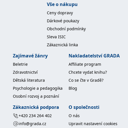
koncový uživatel používá
Vše o nákupu
webové stránky a
jakoukoli reklamu,
Ceny dopravy
kterou koncový uživatel
mohl vidět před
Dárkové poukazy
návštěvou uvedeného
webu.
Obchodní podmínky
MR
7 dní
Toto je soubor cookie
Microsoft
Sleva ISIC
první strany společnosti
Corporation
Microsoft MSN, který
.c.bing.com
Zákaznická linka
používáme k měření
používání webu pro
Zajímavé žánry
Nakladatelství GRADA
interní analýzu.
_uetvid
1 rok
Toto je soubor cookie
Microsoft
Beletrie
Affiliate program
využívaný společností
Corporation
Microsoft Bing Ads a je
Zdravotnictví
Chcete vydat knihu?
.grada.cz
sledovacím souborem
cookie. Umožňuje nám
Dětská literatura
Co se čte v Gradě?
komunikovat s
uživatelem, který již dříve
Psychologie a pedagogika
Blog
navštívil náš web.
Osobní rozvoj a poznání
test_cookie
15 minut
Tento soubor cookie
Google LLC
nastavuje společnost
.doubleclick.net
Zákaznická podpora
O společnosti
DoubleClick (kterou
vlastní společnost
+420 234 264 402
O nás
Google), aby zjistila, zda
prohlížeč návštěvníka
info@grada.cz
Upravit nastavení cookies
webu podporuje
soubory cookie.