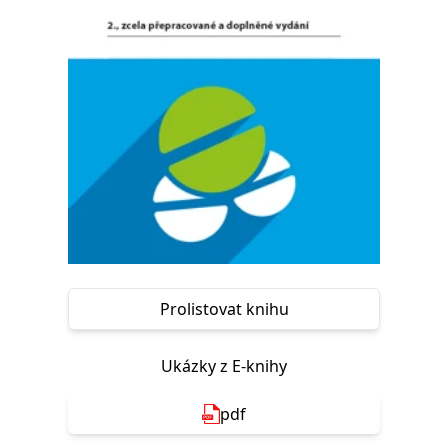
Nezbytné
Analytické
Marketingové
Funkční
Nezařazené soubory
Nezbytně nutné soubory cookie umožňují základní funkce webových
stránek, jako je přihlášení uživatele a správa účtu. Webové stránky nelze
bez nezbytně nutných souborů cookie správně používat.
Provider /
Název
Vyprší
Popis
Doména
CookieScriptConsent
1 měsíc
Tento soubor
CookieScript
cookie
www.grada.cz
používá
služba
Cookie-
Script.com k
zapamatování
předvoleb
Prolistovat knihu
souhlasu se
soubory
cookie
návštěvníků.
Ukázky z E-knihy
Je nutné, aby
banner
cookie
pdf
Cookie-
Script.com
fungoval