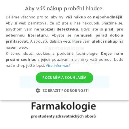
Aby váš nákup proběhl hladce.
Děláme všechno pro to, aby byl
váš nákup co nejpohodlnější
.
Aby si web pamatoval, že už jste u nás nakoupili. Snažíme se,
abychom vám
nenabízeli detektivku
, když jste si
přišli pro
odbornou literaturu
. Abyste se
nemuseli pořád dokola
Všechny knihy
Zdravotnická a lékařská literatura
přihlašovat
. A spoustu dalších věcí, které vám
ulehčí nákup
na
Farmakologie
našem webu.
K tomu slouží cookies a podobné technologie.
Dejte nám
pro studenty zdravotnických oborů, 2., zcela
prosím souhlas
s jejich používáním a i díky vaší pomoci bude
přepracované a doplněné vydání
náš e-shop ještě lepší.
Více informací
Martínková Jiřina
,
a kolektiv
ROZUMÍM A SOUHLASÍM
ZOBRAZIT PODROBNOSTI
NEZBYTNÉ
ANALYTICKÉ
MARKETINGOVÉ
FUNKČNÍ
NEZAŘAZENÉ SOUBORY