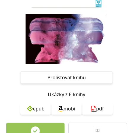
Nezbytné
Analytické
Marketingové
Funkční
Nezařazené soubory
Nezbytně nutné soubory cookie umožňují základní funkce webových
stránek, jako je přihlášení uživatele a správa účtu. Webové stránky nelze
bez nezbytně nutných souborů cookie správně používat.
Provider /
Název
Vyprší
Popis
Doména
CookieScriptConsent
1 měsíc
Tento soubor
CookieScript
cookie
www.grada.cz
používá
služba
Prolistovat knihu
Cookie-
Script.com k
zapamatování
předvoleb
souhlasu se
Ukázky z E-knihy
soubory
cookie
návštěvníků.
epub
mobi
pdf
Je nutné, aby
banner
cookie
Cookie-
Script.com
fungoval