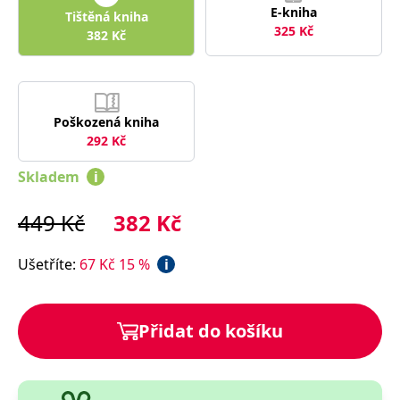
správně.
E-kniha
Tištěná kniha
325
Kč
PHPSESSID
Zavřením
Cookie
PHP.net
382
Kč
prohlížeče
generovaný
www.bambook.cz
aplikacemi
založenými
na jazyce
PHP. Toto je
univerzální
identifikátor
Poškozená kniha
používaný k
292
Kč
udržování
proměnných
relací
Skladem
i
uživatelů.
Obvykle se
jedná o
449
Kč
382
Kč
náhodně
vygenerované
číslo, jeho
použití může
Ušetříte
:
67
Kč
15
%
i
být specifické
pro daný
web, ale
dobrým
příkladem je
Přidat do košíku
udržování
přihlášeného
stavu
uživatele mezi
stránkami.