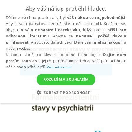
Aby váš nákup proběhl hladce.
Děláme všechno pro to, aby byl
váš nákup co nejpohodlnější
.
Aby si web pamatoval, že už jste u nás nakoupili. Snažíme se,
abychom vám
nenabízeli detektivku
, když jste si
přišli pro
odbornou literaturu
. Abyste se
nemuseli pořád dokola
Všechny knihy
Zdravotnická a lékařská literatura
přihlašovat
. A spoustu dalších věcí, které vám
ulehčí nákup
na
Farmakorezistentní stavy v psychiatrii
našem webu.
K tomu slouží cookies a podobné technologie.
Dejte nám
Látalová Klára
prosím souhlas
s jejich používáním a i díky vaší pomoci bude
náš e-shop ještě lepší.
Více informací
ROZUMÍM A SOUHLASÍM
ZOBRAZIT PODROBNOSTI
NEZBYTNÉ
ANALYTICKÉ
MARKETINGOVÉ
FUNKČNÍ
NEZAŘAZENÉ SOUBORY