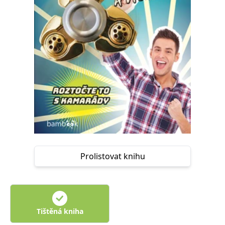
Nezbytné
Analytické
Marketingové
Funkční
Nezařazené soubory
Nezbytně nutné soubory cookie umožňují základní funkce webových
stránek, jako je přihlášení uživatele a správa účtu. Webové stránky nelze
bez nezbytně nutných souborů cookie správně používat.
Provider /
Název
Vyprší
Popis
Doména
CookieScriptConsent
1 měsíc
Tento soubor
CookieScript
cookie
www.grada.cz
používá
služba
Cookie-
Script.com k
zapamatování
předvoleb
Prolistovat knihu
souhlasu se
soubory
cookie
návštěvníků.
Je nutné, aby
banner
cookie
Cookie-
Tištěná kniha
Script.com
fungoval