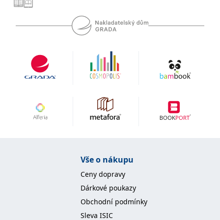
se měly zobrazovat a
které by mohly být
relevantní pro
koncového uživatele,
který si prohlíží web.
MUID
1 rok
Tento soubor cookie je v
Microsoft
Microsoftu široce
Corporation
používán jako jedinečný
.clarity.ms
identifikátor uživatele.
Lze jej nastavit pomocí
vložených skriptů
Microsoft. Široce se věří,
že se synchronizuje s
mnoha různými
doménami společnosti
Microsoft, což umožňuje
sledování uživatelů.
sid
.seznam.cz
1 měsíc
Toto je velmi běžný
název souboru cookie,
ale pokud je nalezen
jako soubor cookie
Vše o nákupu
relace, bude
pravděpodobně použit
Ceny dopravy
jako pro správu stavu
relace.
Dárkové poukazy
_gcl_au
3 měsíce
Tento soubor cookie
Google LLC
Obchodní podmínky
nastavuje společnost
.grada.cz
Doubleclick a provádí
Sleva ISIC
informace o tom, jak