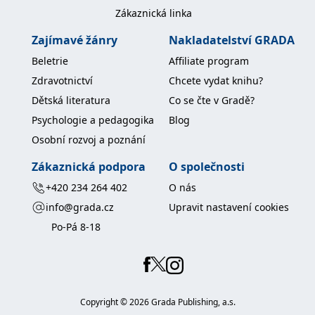
koncový uživatel používá
Zákaznická linka
webové stránky a
jakoukoli reklamu,
kterou koncový uživatel
Zajímavé žánry
Nakladatelství GRADA
mohl vidět před
návštěvou uvedeného
Beletrie
Affiliate program
webu.
Zdravotnictví
Chcete vydat knihu?
MR
7 dní
Toto je soubor cookie
Microsoft
první strany společnosti
Corporation
Dětská literatura
Co se čte v Gradě?
Microsoft MSN, který
.c.bing.com
používáme k měření
Psychologie a pedagogika
Blog
používání webu pro
interní analýzu.
Osobní rozvoj a poznání
_uetvid
1 rok
Toto je soubor cookie
Microsoft
Zákaznická podpora
O společnosti
využívaný společností
Corporation
Microsoft Bing Ads a je
.grada.cz
sledovacím souborem
+420 234 264 402
O nás
cookie. Umožňuje nám
komunikovat s
info@grada.cz
Upravit nastavení cookies
uživatelem, který již dříve
navštívil náš web.
Po-Pá 8-18
test_cookie
15 minut
Tento soubor cookie
Google LLC
nastavuje společnost
.doubleclick.net
DoubleClick (kterou
vlastní společnost
Google), aby zjistila, zda
prohlížeč návštěvníka
Copyright ©
2026
Grada Publishing, a.s.
webu podporuje
soubory cookie.