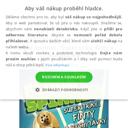
Aby váš nákup proběhl hladce.
Děláme všechno pro to, aby byl
váš nákup co nejpohodlnější
.
Aby si web pamatoval, že už jste u nás nakoupili. Snažíme se,
abychom vám
nenabízeli detektivku
, když jste si
přišli pro
odbornou literaturu
. Abyste se
nemuseli pořád dokola
Všechny knihy
Dětská literatura
Populárně na
přihlašovat
. A spoustu dalších věcí, které vám
ulehčí nákup
na
Fidget Spinner - Super triky, finty a
našem webu.
K tomu slouží cookies a podobné technologie.
Dejte nám
vychytávky
prosím souhlas
s jejich používáním a i díky vaší pomoci bude
Stevens Cara
náš e-shop ještě lepší.
Více informací
ROZUMÍM A SOUHLASÍM
ZOBRAZIT PODROBNOSTI
NEZBYTNÉ
ANALYTICKÉ
MARKETINGOVÉ
FUNKČNÍ
NEZAŘAZENÉ SOUBORY