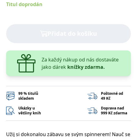
správně.
Titul doprodán
PHPSESSID
Zavřením
Cookie
PHP.net
prohlížeče
generovaný
www.bambook.cz
aplikacemi
založenými
na jazyce
Přidat do košíku
PHP. Toto je
univerzální
identifikátor
používaný k
udržování
proměnných
relací
Za každý nákup od nás dostaváte
uživatelů.
jako dárek
knížky zdarma.
Obvykle se
jedná o
náhodně
vygenerované
číslo, jeho
použití může
být specifické
99 % titulů
Poštovné od
pro daný
skladem
49 Kč
web, ale
dobrým
Ukázky u
Doprava nad
příkladem je
většiny knih
999 Kč zdarma
udržování
přihlášeného
stavu
uživatele mezi
stránkami.
Užij si dokonalou zábavu se svým spinnerem! Nauč se