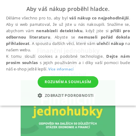
Aby váš nákup proběhl hladce.
Děláme všechno pro to, aby byl
váš nákup co nejpohodlnější
.
Aby si web pamatoval, že už jste u nás nakoupili. Snažíme se,
abychom vám
nenabízeli detektivku
, když jste si
přišli pro
odbornou literaturu
. Abyste se
nemuseli pořád dokola
Všechny knihy
Podnikání, ekonomie a finance
přihlašovat
. A spoustu dalších věcí, které vám
ulehčí nákup
na
Finanční jednohubky
našem webu.
K tomu slouží cookies a podobné technologie.
Dejte nám
Odpovědi na dalších 50 důležitých otázek ekonomie a
prosím souhlas
s jejich používáním a i díky vaší pomoci bude
financí
náš e-shop ještě lepší.
Více informací
Skořepa Michal
ROZUMÍM A SOUHLASÍM
ZOBRAZIT PODROBNOSTI
NEZBYTNÉ
ANALYTICKÉ
MARKETINGOVÉ
FUNKČNÍ
NEZAŘAZENÉ SOUBORY