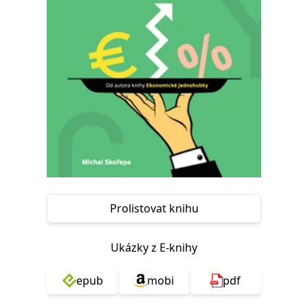
Nezbytné
Analytické
Marketingové
Funkční
Nezařazené soubory
Nezbytně nutné soubory cookie umožňují základní funkce webových
stránek, jako je přihlášení uživatele a správa účtu. Webové stránky nelze
bez nezbytně nutných souborů cookie správně používat.
Provider /
Název
Vyprší
Popis
Doména
CookieScriptConsent
1 měsíc
Tento soubor
CookieScript
cookie
www.grada.cz
používá
služba
Cookie-
Script.com k
zapamatování
předvoleb
Prolistovat knihu
souhlasu se
soubory
cookie
návštěvníků.
Ukázky z E-knihy
Je nutné, aby
banner
cookie
epub
mobi
pdf
Cookie-
Script.com
fungoval