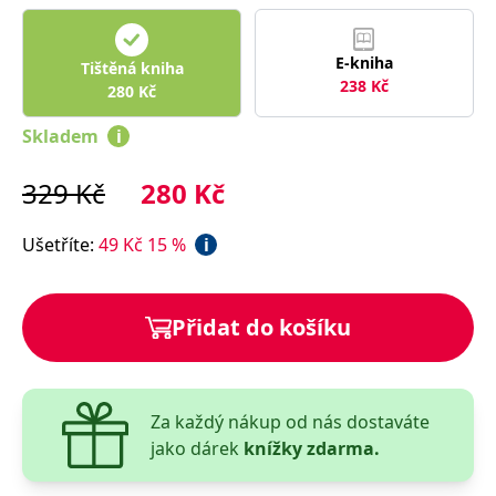
správně.
PHPSESSID
Zavřením
Cookie
PHP.net
prohlížeče
generovaný
www.bambook.cz
E-kniha
Tištěná kniha
aplikacemi
238
Kč
založenými
280
Kč
na jazyce
PHP. Toto je
univerzální
Skladem
i
identifikátor
používaný k
udržování
329
Kč
280
Kč
proměnných
relací
uživatelů.
Obvykle se
Ušetříte
:
49
Kč
15
%
i
jedná o
náhodně
vygenerované
číslo, jeho
použití může
Přidat do košíku
být specifické
pro daný
web, ale
dobrým
příkladem je
udržování
Za každý nákup od nás dostaváte
přihlášeného
stavu
jako dárek
knížky zdarma.
uživatele mezi
stránkami.