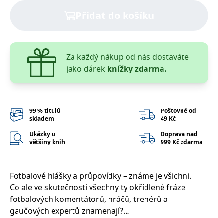
správně.
Přidat do košíku
PHPSESSID
Zavřením
Cookie
PHP.net
prohlížeče
generovaný
www.bambook.cz
aplikacemi
založenými
na jazyce
PHP. Toto je
Za každý nákup od nás dostaváte
univerzální
identifikátor
jako dárek
knížky zdarma.
používaný k
udržování
proměnných
relací
uživatelů.
Obvykle se
99 % titulů
Poštovné od
jedná o
skladem
49 Kč
náhodně
vygenerované
číslo, jeho
Ukázky u
Doprava nad
použití může
většiny knih
999 Kč zdarma
být specifické
pro daný
web, ale
dobrým
příkladem je
Fotbalové hlášky a průpovídky – známe je všichni.
udržování
Co ale ve skutečnosti všechny ty okřídlené fráze
přihlášeného
stavu
fotbalových komentátorů, hráčů, trenérů a
uživatele mezi
stránkami.
gaučových expertů znamenají?