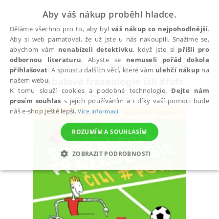
Aby váš nákup proběhl hladce.
Děláme všechno pro to, aby byl
váš nákup co nejpohodlnější
.
Aby si web pamatoval, že už jste u nás nakoupili. Snažíme se,
abychom vám
nenabízeli detektivku
, když jste si
přišli pro
odbornou literaturu
. Abyste se
nemuseli pořád dokola
Všechny knihy
Beletrie
Humor, satira
přihlašovat
. A spoustu dalších věcí, které vám
ulehčí nákup
na
Fotbalová frazeologie čili #fofr
našem webu.
K tomu slouží cookies a podobné technologie.
Dejte nám
Fibrich Lukáš
prosím souhlas
s jejich používáním a i díky vaší pomoci bude
náš e-shop ještě lepší.
Více informací
ROZUMÍM A SOUHLASÍM
ZOBRAZIT PODROBNOSTI
NEZBYTNÉ
ANALYTICKÉ
MARKETINGOVÉ
FUNKČNÍ
NEZAŘAZENÉ SOUBORY