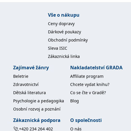
IDE
1 rok
Tento soubor cookie
Google LLC
nastavuje společnost
.doubleclick.net
Vše o nákupu
Doubleclick a provádí
informace o tom, jak
Ceny dopravy
koncový uživatel používá
webové stránky a
Dárkové poukazy
jakoukoli reklamu,
kterou koncový uživatel
Obchodní podmínky
mohl vidět před
návštěvou uvedeného
Sleva ISIC
webu.
Zákaznická linka
uid
.adform.net
2 měsíce
Tento soubor cookie
poskytuje jednoznačně
přiřazené strojově
Zajímavé žánry
Nakladatelství GRADA
generované ID uživatele
a shromažďuje údaje o
Beletrie
Affiliate program
aktivitě na webu. Tato
data mohou být
Zdravotnictví
Chcete vydat knihu?
odeslána k analýze a
hlášení třetí straně.
Dětská literatura
Co se čte v Gradě?
Psychologie a pedagogika
Blog
Osobní rozvoj a poznání
Zákaznická podpora
O společnosti
+420 234 264 402
O nás