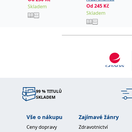
sociopatům
Od
245
Kč
Skladem
Skladem
99 % TITULŮ
SKLADEM
Vše o nákupu
Zajímavé žánry
Ceny dopravy
Zdravotnictví