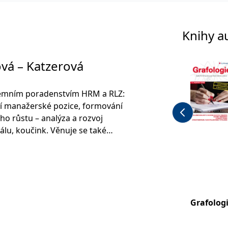
Knihy a
ová – Katzerová
remním poradenstvím HRM a RLZ:
ší manažerské pozice, formování
ho růstu – analýza a rozvoj
lu, koučink. Věnuje se také
která je tematicky zaměřena na
ostí“. Pracuje jako terapeut a
. A. Komenského, kde přednáší
munikaci.
Grafolog