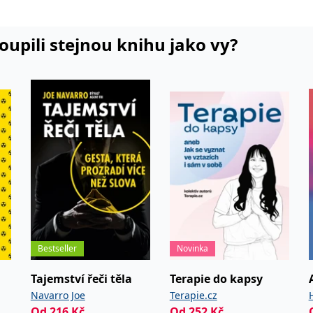
koupili stejnou knihu jako vy?
Bestseller
Novinka
Tajemství řeči těla
Terapie do kapsy
Navarro Joe
Terapie.cz
Od
216
Kč
Od
252
Kč