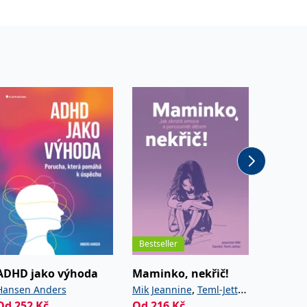
Bestseller
ADHD jako výhoda
Maminko, nekřič!
V zaje
,
Hansen Anders
Mik Jeannine
Teml-Jetter
Tomšik 
Od
252
Kč
Od
216
Kč
Od
216
Sandra