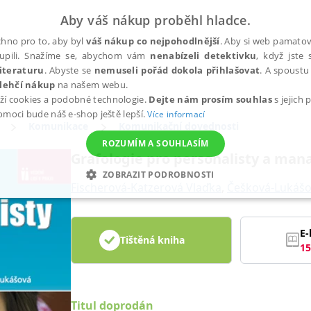
Aby váš nákup proběhl hladce.
hno pro to, aby byl
váš nákup co nejpohodlnější
. Aby si web pamatova
upili. Snažíme se, abychom vám
nenabízeli detektivku
, když jste 
iteraturu
. Abyste se
nemuseli pořád dokola přihlašovat
. A spoustu 
lehčí nákup
na našem webu.
ží cookies a podobné technologie.
Dejte nám prosím souhlas
s jejich
pomoci bude náš e-shop ještě lepší.
Více informací
Komunikace
Komunikační dovednosti
ROZUMÍM A SOUHLASÍM
Grafologie pro personalisty a man
ZOBRAZIT PODROBNOSTI
Fischerová-Katzerová Vlaďka
,
Češková-Lukáš
ANALYTICKÉ
MARKETINGOVÉ
FUNKČNÍ
NEZ
E-
Tištěná kniha
15
Nezbytné
Analytické
Marketingové
Funkční
Nezařazené soubory
h stránek, jako je přihlášení uživatele a správa účtu. Webové stránky nelze bez nez
Titul doprodán