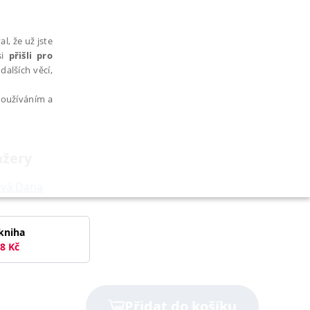
l, že už jste
si
přišli pro
dalších věcí,
 používáním a
ažery
ová Dana
AŘAZENÉ SOUBORY
kniha
8
Kč
bytně nutných souborů cookie správně používat.
Přidat do košíku