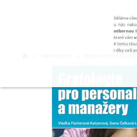
Děláme všec
u nás nako
odbornou l
které vám
u
K tomu slou
i díky vaší 
Všechny knihy
Osobní rozvoj a poznání
NEZBYTNÉ
Nezbytně nutné soubory cookie umožňují základní funkce webovýc
Provider /