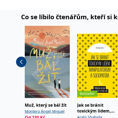
Co se líbilo čtenářům, kteří si 
Bestseller
Muž, který se bál žít
Jak se bránit
toxickým lidem,
Montero Ángel Miguel
manipulátorům a
Od
230
Kč
Arabi Shahida