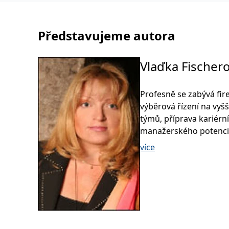
Představujeme autora
Vlaďka Fischer
Profesně se zabývá fi
výběrová řízení na vyš
týmů, příprava kariérní
manažerského potenciá
přednáškové činnosti, 
více
rozvoj „měkkých dovedn
externě působí na VŠ J
Moderní rétoriku a ko