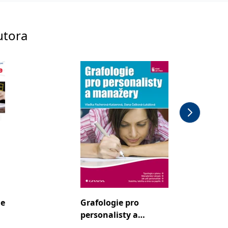
utora
ie
Grafologie pro
Grafolo
personalisty a
porade
manažery
terapeu