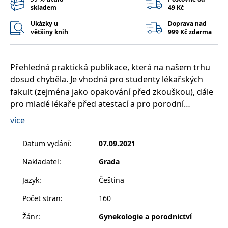
__cf_bm
30 minut
Tento soubor
Cloudflare Inc.
skladem
49 Kč
cookie se
.heureka.cz
používá k
Ukázky u
Doprava nad
rozlišení mezi
většiny knih
999 Kč zdarma
lidmi a
roboty. To je
pro web
přínosné, aby
bylo možné
Přehledná praktická publikace, která na našem trhu
podávat
platné zprávy
dosud chyběla. Je vhodná pro studenty lékařských
o používání
jejich
fakult (zejména jako opakování před zkouškou), dále
webových
pro mladé lékaře před atestací a pro porodní
stránek.
asistentky.
CookieConsent
1 rok
Tento soubor
více
Cybot A/S
cookie ukládá
www.bambook.cz
stav souhlasu
Publikace je psána stručně, obsahuje zásadní
uživatele se
Datum vydání
:
07.09.2021
soubory
nezbytné informace, text obsahuje i pasáže psané
cookie pro
Nakladatel
:
Grada
aktuální
petitem, které přinášejí informace navíc.
doménu.
Jazyk
:
Čeština
G_ENABLED_IDPS
1 rok 1
Slouží k
Google LLC
Některé pasáže jsou glosovány velmi stručně
měsíc
přihlášení
.www.grada.cz
pomocí
Počet stran
:
160
autorem – uvádí tipy, triky, doporučení z praxe…
Google
Knihu recenzoval doc. MUDr. Tomáš Binder, CSc.
Žánr
:
Gynekologie a porodnictví
ASP.NET_SessionId
Zavřením
Tento soubor
Microsoft
prohlížeče
cookie
Corporation