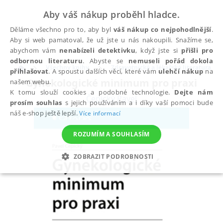
Aby váš nákup proběhl hladce.
Děláme všechno pro to, aby byl
váš nákup co nejpohodlnější
.
Aby si web pamatoval, že už jste u nás nakoupili. Snažíme se,
abychom vám
nenabízeli detektivku
, když jste si
přišli pro
odbornou literaturu
. Abyste se
nemuseli pořád dokola
Všechny knihy
Zdravotnická a lékařská literatura
přihlašovat
. A spoustu dalších věcí, které vám
ulehčí nákup
na
Gynekologické minimum pro praxi
našem webu.
K tomu slouží cookies a podobné technologie.
Dejte nám
Čepický Pavel
prosím souhlas
s jejich používáním a i díky vaší pomoci bude
náš e-shop ještě lepší.
Více informací
ROZUMÍM A SOUHLASÍM
ZOBRAZIT PODROBNOSTI
NEZBYTNÉ
ANALYTICKÉ
MARKETINGOVÉ
FUNKČNÍ
NEZAŘAZENÉ SOUBORY