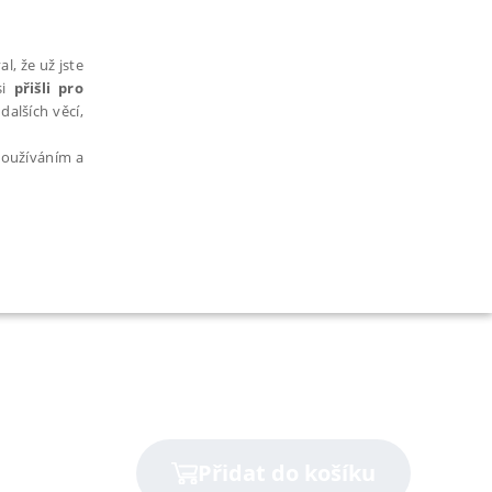
l, že už jste
si
přišli pro
dalších věcí,
 používáním a
AŘAZENÉ SOUBORY
bytně nutných souborů cookie správně používat.
Přidat do košíku