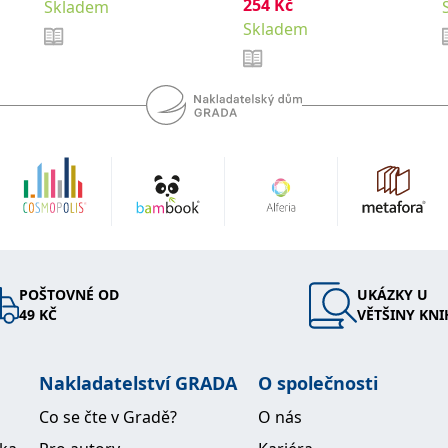
254
Kč
Skladem
Skladem
POŠTOVNÉ OD
UKÁZKY U
49 KČ
VĚTŠINY KNI
Nakladatelství GRADA
O společnosti
Co se čte v Gradě?
O nás