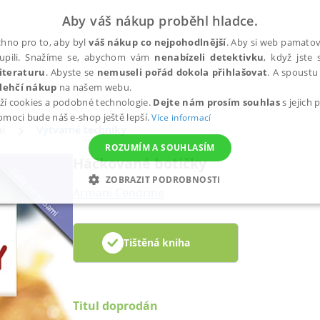
Aby váš nákup proběhl hladce.
hno pro to, aby byl
váš nákup co nejpohodlnější
. Aby si web pamatova
upili. Snažíme se, abychom vám
nenabízeli detektivku
, když jste 
iteraturu
. Abyste se
nemuseli pořád dokola přihlašovat
. A spoustu 
lehčí nákup
na našem webu.
ží cookies a podobné technologie.
Dejte nám prosím souhlas
s jejich
pomoci bude náš e-shop ještě lepší.
Více informací
í
Výtvarné techniky
ROZUMÍM A SOUHLASÍM
Háčkované botičky
ZOBRAZIT PODROBNOSTI
Armani Cendrine
ANALYTICKÉ
MARKETINGOVÉ
FUNKČNÍ
NEZ
Tištěná kniha
Nezbytné
Analytické
Marketingové
Funkční
Nezařazené soubory
h stránek, jako je přihlášení uživatele a správa účtu. Webové stránky nelze bez nez
Titul doprodán