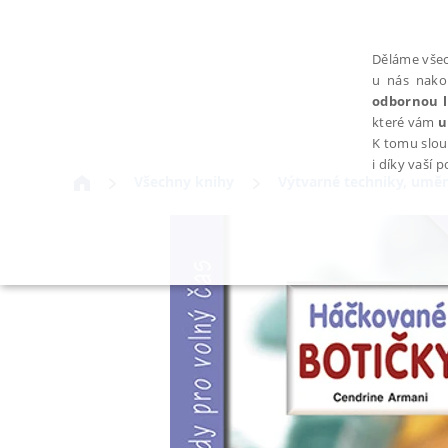
Děláme všec
u nás nako
odbornou l
které vám
u
K tomu slou
i díky vaší 
Všechny knihy
Výtvarné techniky, uměn
NEZBYTNÉ
Nezbytně nutné soubory cookie umožňují základní funkce webovýc
Provider /