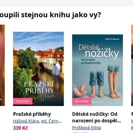
koupili stejnou knihu jako vy?
Novinka
Novinka
Pražské příběhy
Dětské nožičky: Od
narození po dospělé
,
Hášová Klára
ed. Černý
kroky
339
Kč
Prošková Edita
David