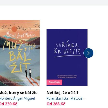
Novinka
Novinka
Muž, který se bál žít
Neříkej, že učíš!?
Houbov
,
Montero Ángel Miguel
Polanská Jitka
Matoušů
Golasov
Od
230
Kč
Od
288
,
Kč
Od
411
Hana
Noviková Zuzana