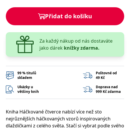
správně.
PHPSESSID
Zavřením
Cookie
PHP.net
prohlížeče
generovaný
Přidat do košíku
www.bambook.cz
aplikacemi
založenými
na jazyce
PHP. Toto je
univerzální
identifikátor
Za každý nákup od nás dostaváte
používaný k
udržování
jako dárek
knížky zdarma.
proměnných
relací
uživatelů.
Obvykle se
jedná o
náhodně
99 % titulů
Poštovné od
vygenerované
skladem
49 Kč
číslo, jeho
použití může
Ukázky u
Doprava nad
být specifické
většiny knih
999 Kč zdarma
pro daný
web, ale
dobrým
příkladem je
udržování
Kniha Háčkované čtverce nabízí více než sto
přihlášeného
stavu
nejrůznějších háčkovaných vzorů inspirovaných
uživatele mezi
stránkami.
dlaždičkami z celého světa. Stačí si vybrat podle svého