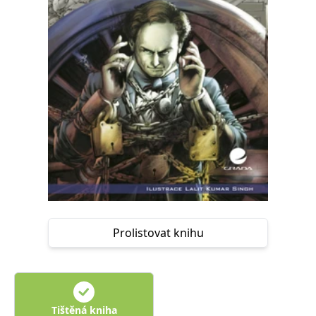
Nezbytné
Analytické
Marketingové
Funkční
Nezařazené soubory
Nezbytně nutné soubory cookie umožňují základní funkce webových
stránek, jako je přihlášení uživatele a správa účtu. Webové stránky nelze
bez nezbytně nutných souborů cookie správně používat.
Provider /
Název
Vyprší
Popis
Doména
CookieScriptConsent
1 měsíc
Tento soubor
CookieScript
cookie
www.grada.cz
používá
služba
Cookie-
Script.com k
zapamatování
předvoleb
souhlasu se
Prolistovat knihu
soubory
cookie
návštěvníků.
Je nutné, aby
banner
cookie
Cookie-
Script.com
Tištěná kniha
fungoval