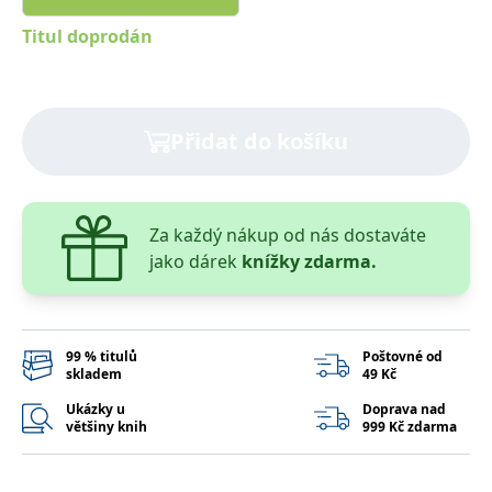
správně.
Titul doprodán
PHPSESSID
Zavřením
Cookie
PHP.net
prohlížeče
generovaný
www.bambook.cz
aplikacemi
založenými
na jazyce
PHP. Toto je
univerzální
Přidat do košíku
identifikátor
používaný k
udržování
proměnných
relací
uživatelů.
Za každý nákup od nás dostaváte
Obvykle se
jedná o
jako dárek
knížky zdarma.
náhodně
vygenerované
číslo, jeho
použití může
být specifické
pro daný
99 % titulů
Poštovné od
web, ale
skladem
49 Kč
dobrým
příkladem je
udržování
Ukázky u
Doprava nad
přihlášeného
většiny knih
999 Kč zdarma
stavu
uživatele mezi
stránkami.