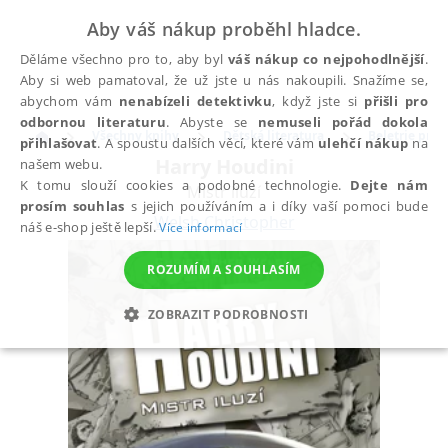
Aby váš nákup proběhl hladce.
Děláme všechno pro to, aby byl
váš nákup co nejpohodlnější
.
Aby si web pamatoval, že už jste u nás nakoupili. Snažíme se,
abychom vám
nenabízeli detektivku
, když jste si
přišli pro
odbornou literaturu
. Abyste se
nemuseli pořád dokola
Všechny knihy
Dětská literatura
Beletrie pro d
přihlašovat
. A spoustu dalších věcí, které vám
ulehčí nákup
na
Harry Houdini
našem webu.
K tomu slouží cookies a podobné technologie.
Dejte nám
Mistr iluzí
prosím souhlas
s jejich používáním a i díky vaší pomoci bude
Welsh Christopher
náš e-shop ještě lepší.
Více informací
ROZUMÍM A SOUHLASÍM
ZOBRAZIT PODROBNOSTI
NEZBYTNÉ
ANALYTICKÉ
MARKETINGOVÉ
FUNKČNÍ
NEZAŘAZENÉ SOUBORY