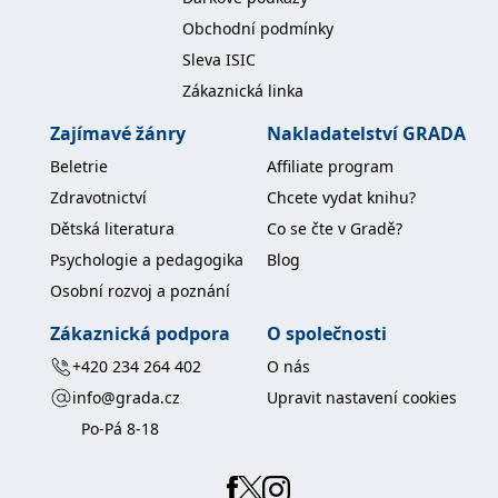
koncový uživatel používá
webové stránky a
Obchodní podmínky
jakoukoli reklamu,
kterou koncový uživatel
Sleva ISIC
mohl vidět před
návštěvou uvedeného
Zákaznická linka
webu.
Zajímavé žánry
Nakladatelství GRADA
MR
7 dní
Toto je soubor cookie
Microsoft
první strany společnosti
Corporation
Beletrie
Affiliate program
Microsoft MSN, který
.c.bing.com
používáme k měření
Zdravotnictví
Chcete vydat knihu?
používání webu pro
interní analýzu.
Dětská literatura
Co se čte v Gradě?
_uetvid
1 rok
Toto je soubor cookie
Microsoft
Psychologie a pedagogika
Blog
využívaný společností
Corporation
Microsoft Bing Ads a je
.grada.cz
Osobní rozvoj a poznání
sledovacím souborem
cookie. Umožňuje nám
komunikovat s
Zákaznická podpora
O společnosti
uživatelem, který již dříve
navštívil náš web.
+420 234 264 402
O nás
test_cookie
15 minut
Tento soubor cookie
Google LLC
info@grada.cz
Upravit nastavení cookies
nastavuje společnost
.doubleclick.net
DoubleClick (kterou
Po-Pá 8-18
vlastní společnost
Google), aby zjistila, zda
prohlížeč návštěvníka
webu podporuje
soubory cookie.