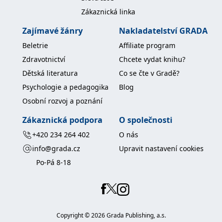
koncový uživatel používá
Zákaznická linka
webové stránky a
jakoukoli reklamu,
kterou koncový uživatel
Zajímavé žánry
Nakladatelství GRADA
mohl vidět před
návštěvou uvedeného
Beletrie
Affiliate program
webu.
Zdravotnictví
Chcete vydat knihu?
MR
7 dní
Toto je soubor cookie
Microsoft
první strany společnosti
Corporation
Dětská literatura
Co se čte v Gradě?
Microsoft MSN, který
.c.bing.com
používáme k měření
Psychologie a pedagogika
Blog
používání webu pro
interní analýzu.
Osobní rozvoj a poznání
_uetvid
1 rok
Toto je soubor cookie
Microsoft
využívaný společností
Corporation
Zákaznická podpora
O společnosti
Microsoft Bing Ads a je
.grada.cz
sledovacím souborem
+420 234 264 402
O nás
cookie. Umožňuje nám
komunikovat s
info@grada.cz
Upravit nastavení cookies
uživatelem, který již dříve
navštívil náš web.
Po-Pá 8-18
test_cookie
15 minut
Tento soubor cookie
Google LLC
nastavuje společnost
.doubleclick.net
DoubleClick (kterou
vlastní společnost
Google), aby zjistila, zda
prohlížeč návštěvníka
webu podporuje
Copyright ©
2026
Grada Publishing, a.s.
soubory cookie.