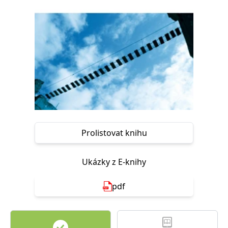
Nezbytné
Analytické
Marketingové
Funkční
Nezařazené soubory
Nezbytně nutné soubory cookie umožňují základní funkce webových
stránek, jako je přihlášení uživatele a správa účtu. Webové stránky nelze
bez nezbytně nutných souborů cookie správně používat.
Provider /
Název
Vyprší
Popis
Doména
CookieScriptConsent
1 měsíc
Tento soubor
CookieScript
cookie
www.grada.cz
používá
služba
Prolistovat knihu
Cookie-
Script.com k
zapamatování
předvoleb
souhlasu se
Ukázky z E-knihy
soubory
cookie
návštěvníků.
pdf
Je nutné, aby
banner
cookie
Cookie-
Script.com
fungoval