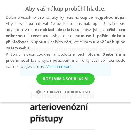
Aby váš nákup proběhl hladce.
Děláme všechno pro to, aby byl
váš nákup co nejpohodlnější
.
Aby si web pamatoval, že už jste u nás nakoupili. Snažíme se,
abychom vám
nenabízeli detektivku
, když jste si
přišli pro
odbornou literaturu
. Abyste se
nemuseli pořád dokola
Všechny knihy
Zdravotnická a lékařská literatura
přihlašovat
. A spoustu dalších věcí, které vám
ulehčí nákup
na
Hemodialyzační arteriovenózní přístupy
našem webu.
K tomu slouží cookies a podobné technologie.
Dejte nám
Janoušek Libor
,
Baláž Peter
,
a kolektiv
prosím souhlas
s jejich používáním a i díky vaší pomoci bude
náš e-shop ještě lepší.
Více informací
ROZUMÍM A SOUHLASÍM
ZOBRAZIT PODROBNOSTI
NEZBYTNÉ
ANALYTICKÉ
MARKETINGOVÉ
FUNKČNÍ
NEZAŘAZENÉ SOUBORY