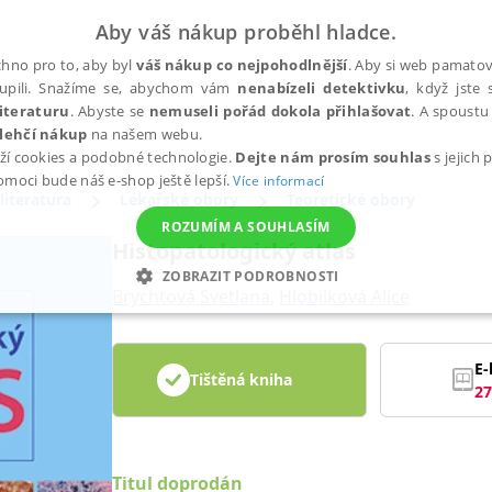
Aby váš nákup proběhl hladce.
hno pro to, aby byl
váš nákup co nejpohodlnější
. Aby si web pamatova
upili. Snažíme se, abychom vám
nenabízeli detektivku
, když jste 
iteraturu
. Abyste se
nemuseli pořád dokola přihlašovat
. A spoustu 
lehčí nákup
na našem webu.
ží cookies a podobné technologie.
Dejte nám prosím souhlas
s jejich
pomoci bude náš e-shop ještě lepší.
Více informací
literatura
Lékařské obory
Teoretické obory
ROZUMÍM A SOUHLASÍM
Histopatologický atlas
ZOBRAZIT PODROBNOSTI
Brychtová Svetlana
,
Hlobilková Alice
ANALYTICKÉ
MARKETINGOVÉ
FUNKČNÍ
NEZ
E-
Tištěná kniha
27
Nezbytné
Analytické
Marketingové
Funkční
Nezařazené soubory
h stránek, jako je přihlášení uživatele a správa účtu. Webové stránky nelze bez nez
Titul doprodán