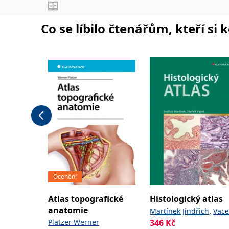
,
,
Jaroslav
Jonáš Jakub
Anest
,
Novotný Stanislav
Co se líbilo čtenářům, kteří si 
,
Šimeček Vojtěch
Šípek
,
a kolektiv
Jan
Ocenění
Atlas topografické
Histologický atlas
anatomie
,
Martínek Jindřich
Vace
Platzer Werner
346
Kč
Zdeněk