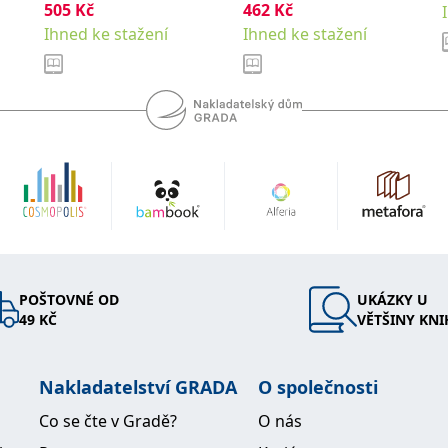
505
Kč
kolektiv
462
Kč
Mikuláš
Ihned ke stažení
Ihned ke stažení
POŠTOVNÉ OD
UKÁZKY U
49 KČ
VĚTŠINY KNI
Nakladatelství GRADA
O společnosti
Co se čte v Gradě?
O nás