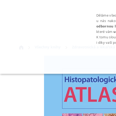
Děláme všec
u nás nako
odbornou l
které vám
u
K tomu slou
i díky vaší 
Všechny knihy
Zdravotnická a lékařská 
NEZBYTNÉ
Nezbytně nutné soubory cookie umožňují základní funkce webovýc
Provider /