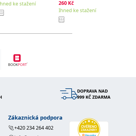
260
Kč
,
252
Kč
Ihned ke stažení
Jaroslava
Vítek František
Mirosla
Ihned ke stažení
Ihned k
DOPRAVA NAD
H
999 KČ ZDARMA
Zákaznická podpora
+420 234 264 402