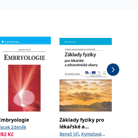
Embryologie
Základy fyziky pro
Biofeed
lékařské a
a praxi
Vacek Zdeněk
zdravotnické obory
,
282
Kč
Beneš Jiří
Kymplová
Ptáček 