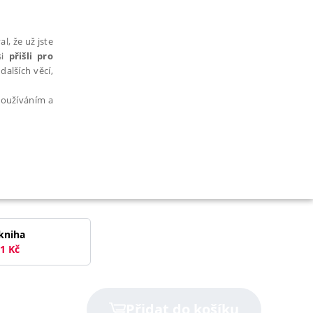
l, že už jste
si
přišli pro
dalších věcí,
 používáním a
AŘAZENÉ SOUBORY
kniha
1
Kč
bytně nutných souborů cookie správně používat.
Přidat do košíku