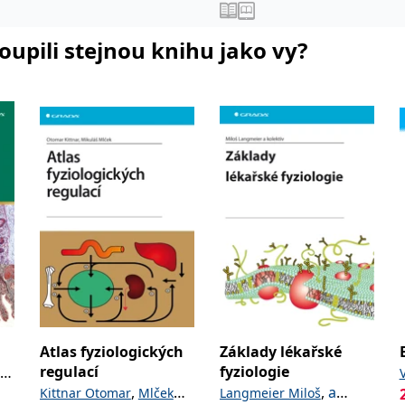
koupili stejnou knihu jako vy?
Atlas fyziologických
Základy lékařské
regulací
fyziologie
k
,
,
a
Kittnar Otomar
Mlček
Langmeier Miloš