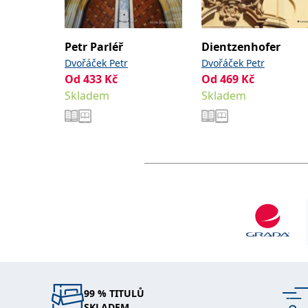
Petr Parléř
Dientzenhofer
Dvořáček Petr
Dvořáček Petr
Od
433
Kč
Od
469
Kč
Skladem
Skladem
99 % TITULŮ
SKLADEM