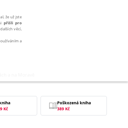
l, že už jste
si
přišli pro
dalších věcí,
 používáním a
hách a na Moravě
AŘAZENÉ SOUBORY
kniha
Poškozená kniha
9
Kč
389
Kč
bytně nutných souborů cookie správně používat.