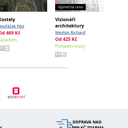
Výjimečná cena
Akce -4
Kostely
Vizionáři
Kontej
architektury
archit
Dvořáček Petr
Od
469
Kč
Weston Richard
Sibylle 
Od
425
Kč
Od
479
Skladem
Poslední kusy
Sklade
DOPRAVA NAD
H
999 KČ ZDARMA