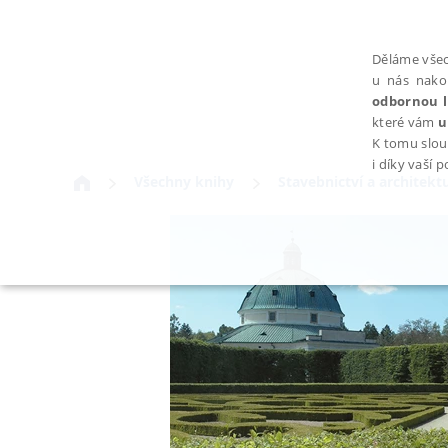
Děláme všec
u nás nako
odbornou l
které vám
u
K tomu slou
i díky vaší 
Všechny knihy
Stavebnictví a architekt
NEZBYTNÉ
Nezbytně nutné soubory cookie umožňují základní funkce webovýc
Provider /