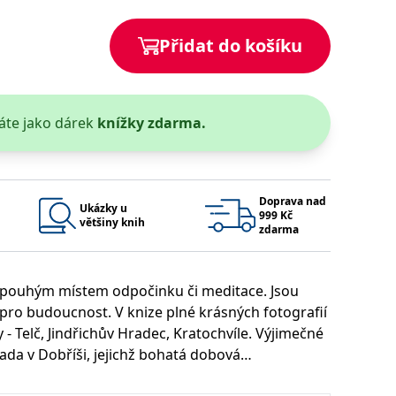
 se soubory cookie návštěvníků. Je nutné, aby banner cookie
Přidat do košíku
používaný k udržování proměnných relací uživatelů. Obvykle se
obrým příkladem je udržování přihlášeného stavu uživatele
áte jako dárek
knížky zdarma.
y bylo možné podávat platné zprávy o používání jejich
u.
Doprava nad
Ukázky u
999 Kč
většiny knih
zdarma
i pouhým místem odpočinku či meditace. Jsou
í pro budoucnost. V knize plné krásných fotografií
Vyprší
Popis
 Telč, Jindřichův Hradec, Kratochvíle. Výjimečné
ění správného vzhledu dialogových oken.
1 rok
### Luigisbox???
ada v Dobříši, jejichž bohatá dobová
avštívenou stránku a slouží k počítání a sledování zobrazení
jazyků a zemí
1 rok
u obnovu. Najdete i renesanční a barokní
u na sociálních médiích. Může také shromažďovat informace o
avštívené stránky.