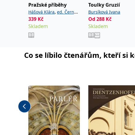
Pražské příběhy
Toulky Gruzií
,
Hášová Klára
ed. Černý
Bursíková Ivana
339
Kč
Od
288
Kč
David
Skladem
Skladem
Co se líbilo čtenářům, kteří si 