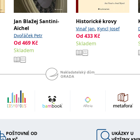
Jan Blažej Santini-
Historické krovy
Aichel
,
Vinař Jan
Kyncl Josef
Dvořáček Petr
Od
433
Kč
Od
469
Kč
Skladem
Skladem
POŠTOVNÉ OD
UKÁZKY U
49 KČ
VĚTŠINY KNI