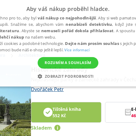
Aby váš nákup proběhl hladce.
hno pro to, aby byl
váš nákup co nejpohodlnější
. Aby si web pamatova
upili. Snažíme se, abychom vám
nenabízeli detektivku
, když jste 
iteraturu
. Abyste se
nemuseli pořád dokola přihlašovat
. A spoustu 
lehčí nákup
na našem webu.
ží cookies a podobné technologie.
Dejte nám prosím souhlas
s jejich
pomoci bude náš e-shop ještě lepší.
Více informací
ura
Architektura
ROZUMÍM A SOUHLASÍM
Historické zahrady
ZOBRAZIT PODROBNOSTI
Nejkrásnější parky a zámecké zahrady v Čec
ANALYTICKÉ
MARKETINGOVÉ
FUNKČNÍ
NEZ
Dvořáček Petr
Tištěná kniha
E-
Nezbytné
Analytické
Marketingové
Funkční
Nezařazené soubory
552
Kč
46
h stránek, jako je přihlášení uživatele a správa účtu. Webové stránky nelze bez nez
Skladem
i