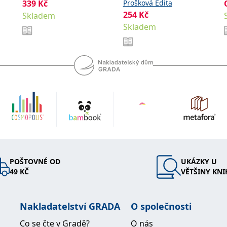
kroky
339
Kč
Prošková Edita
David
254
Kč
Skladem
Skladem
POŠTOVNÉ OD
UKÁZKY U
49 KČ
VĚTŠINY KNI
Nakladatelství GRADA
O společnosti
Co se čte v Gradě?
O nás