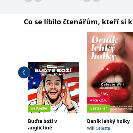
Co se líbilo čtenářům, kteří si 
Akce -25%
Bestseller
Bestseller
Buďte boží v
Deník lehký holky
angličtině
Will Celeste