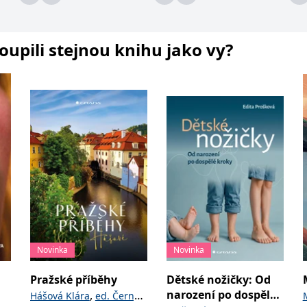
koupili stejnou knihu jako vy?
Novinka
Novinka
Pražské příběhy
Dětské nožičky: Od
narození po dospělé
,
Hášová Klára
ed. Černý