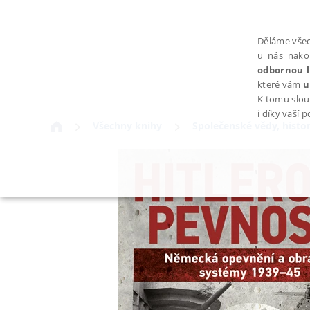
Děláme všec
u nás nako
odbornou l
které vám
u
K tomu slou
i díky vaší 
Všechny knihy
Společenské vědy, histor
NEZBYTNÉ
Nezbytně nutné soubory cookie umožňují základní funkce webovýc
Provider /