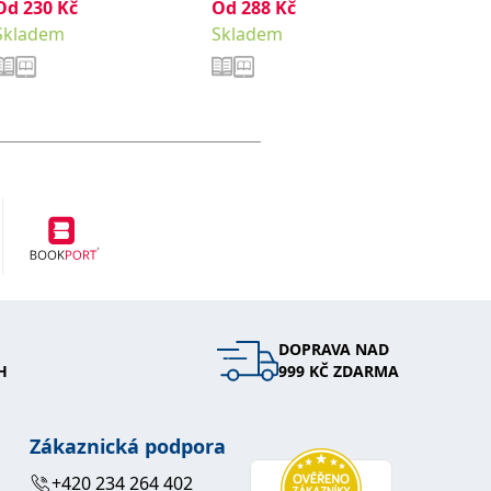
Od
230
Kč
Od
288
,
Kč
Od
411
Hana
Noviková Zuzana
Skladem
Skladem
Sklade
DOPRAVA NAD
H
999 KČ ZDARMA
Zákaznická podpora
+420 234 264 402