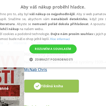
Aby váš nákup proběhl hladce.
hno pro to, aby byl
váš nákup co nejpohodlnější
. Aby si web pamatova
upili. Snažíme se, abychom vám
nenabízeli detektivku
, když jste 
iteraturu
. Abyste se
nemuseli pořád dokola přihlašovat
. A spoustu 
lehčí nákup
na našem webu.
ží cookies a podobné technologie.
Dejte nám prosím souhlas
s jejich
pomoci bude náš e-shop ještě lepší.
Více informací
ie
Historie
Militaria
ROZUMÍM A SOUHLASÍM
Hitlerovy pevnosti
ZOBRAZIT PODROBNOSTI
Německá opevnění a obranné systémy 1939–
ANALYTICKÉ
MARKETINGOVÉ
FUNKČNÍ
NEZ
McNab Chris
Tištěná kniha
Nezbytné
Analytické
Marketingové
Funkční
Nezařazené soubory
h stránek, jako je přihlášení uživatele a správa účtu. Webové stránky nelze bez nez