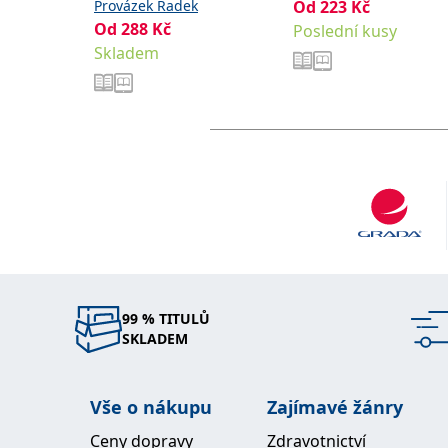
Provázek Radek
Od
223
Kč
Od
288
Kč
Poslední kusy
Skladem
99 % TITULŮ
SKLADEM
Vše o nákupu
Zajímavé žánry
Ceny dopravy
Zdravotnictví