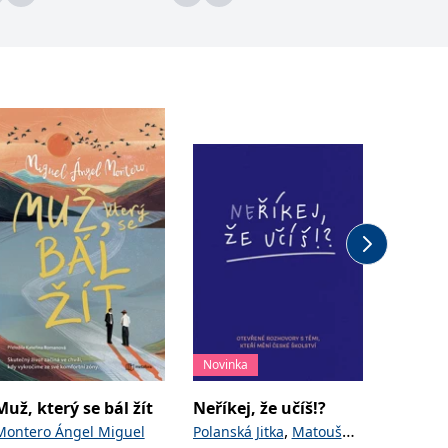
Novinka
Novinka
Muž, který se bál žít
Neříkej, že učíš!?
Houbov
,
Montero Ángel Miguel
Polanská Jitka
Matoušů
Golasov