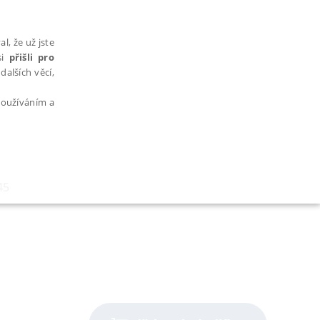
l, že už jste
si
přišli pro
dalších věcí,
 používáním a
45
AŘAZENÉ SOUBORY
bytně nutných souborů cookie správně používat.