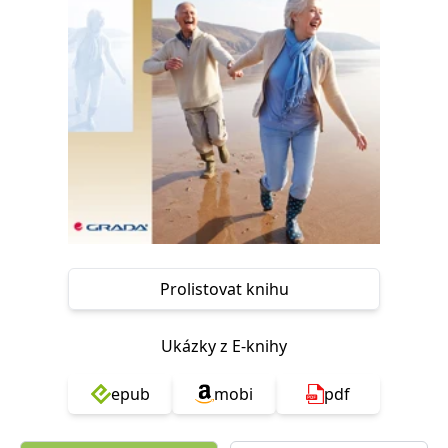
Nezbytné
Analytické
Marketingové
Funkční
Nezařazené soubory
Nezbytně nutné soubory cookie umožňují základní funkce webových
stránek, jako je přihlášení uživatele a správa účtu. Webové stránky nelze
bez nezbytně nutných souborů cookie správně používat.
Provider /
Název
Vyprší
Popis
Doména
CookieScriptConsent
1 měsíc
Tento soubor
CookieScript
cookie
www.grada.cz
používá
služba
Cookie-
Script.com k
zapamatování
Prolistovat knihu
předvoleb
souhlasu se
soubory
cookie
Ukázky z E-knihy
návštěvníků.
Je nutné, aby
banner
epub
mobi
pdf
cookie
Cookie-
Script.com
fungoval