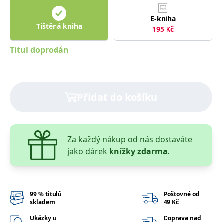
správně.
PHPSESSID
Zavřením
Cookie
PHP.net
E-kniha
prohlížeče
generovaný
www.bambook.cz
Tištěná kniha
195
Kč
aplikacemi
založenými
na jazyce
Titul doprodán
PHP. Toto je
univerzální
identifikátor
používaný k
udržování
proměnných
relací
Přidat do košíku
uživatelů.
Obvykle se
jedná o
náhodně
vygenerované
číslo, jeho
Za každý nákup od nás dostaváte
použití může
být specifické
jako dárek
knížky zdarma.
pro daný
web, ale
dobrým
příkladem je
udržování
přihlášeného
99 % titulů
Poštovné od
stavu
skladem
49 Kč
uživatele mezi
stránkami.
Ukázky u
Doprava nad