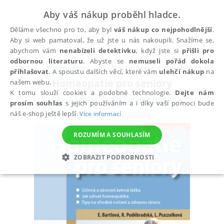
Aby váš nákup proběhl hladce.
Děláme všechno pro to, aby byl
váš nákup co nejpohodlnější
.
Aby si web pamatoval, že už jste u nás nakoupili. Snažíme se,
abychom vám
nenabízeli detektivku
, když jste si
přišli pro
odbornou literaturu
. Abyste se
nemuseli pořád dokola
Všechny knihy
Sport, zdraví a životní styl
Zdra
přihlašovat
. A spoustu dalších věcí, které vám
ulehčí nákup
na
Homeopatie pro seniory
našem webu.
K tomu slouží cookies a podobné technologie.
Dejte nám
Bartlová Eliška
,
Poděbradská Radana
,
prosím souhlas
s jejich používáním a i díky vaší pomoci bude
Pszczolková Ludmila
náš e-shop ještě lepší.
Více informací
ROZUMÍM A SOUHLASÍM
ZOBRAZIT PODROBNOSTI
NEZBYTNÉ
ANALYTICKÉ
MARKETINGOVÉ
FUNKČNÍ
NEZAŘAZENÉ SOUBORY