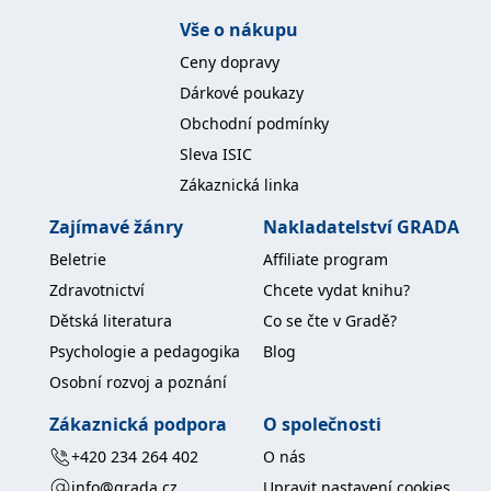
Vše o nákupu
Ceny dopravy
Dárkové poukazy
Obchodní podmínky
Sleva ISIC
Zákaznická linka
Zajímavé žánry
Nakladatelství GRADA
Beletrie
Affiliate program
Zdravotnictví
Chcete vydat knihu?
Dětská literatura
Co se čte v Gradě?
Psychologie a pedagogika
Blog
Osobní rozvoj a poznání
Zákaznická podpora
O společnosti
+420 234 264 402
O nás
info@grada.cz
Upravit nastavení cookies