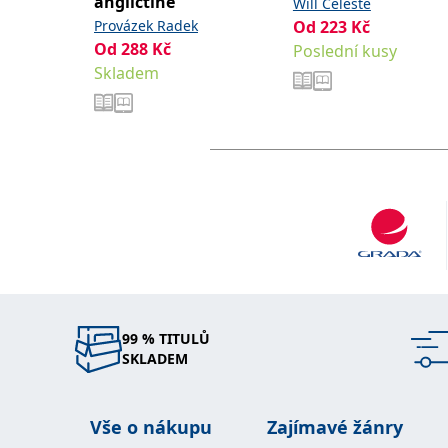
angličtině
Will Celeste
Provázek Radek
Od
223
Kč
Od
288
Kč
Poslední kusy
Skladem
99 % TITULŮ
SKLADEM
Vše o nákupu
Zajímavé žánry