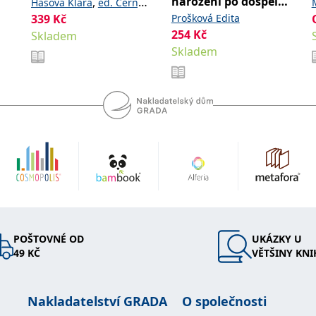
narození po dospělé
,
Hášová Klára
ed. Černý
kroky
339
Kč
Prošková Edita
David
254
Kč
Skladem
Skladem
POŠTOVNÉ OD
UKÁZKY U
49 KČ
VĚTŠINY KNI
Nakladatelství GRADA
O společnosti