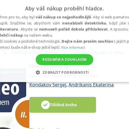
Aby váš nákup proběhl hladce.
hno pro to, aby byl
váš nákup co nejpohodlnější
. Aby si web pamatova
upili. Snažíme se, abychom vám
nenabízeli detektivku
, když jste 
iteraturu
. Abyste se
nemuseli pořád dokola přihlašovat
. A spoustu 
lehčí nákup
na našem webu.
ží cookies a podobné technologie.
Dejte nám prosím souhlas
s jejich
pomoci bude náš e-shop ještě lepší.
Více informací
Počítače a komunikace
Digitální fotografie a video
ROZUMÍM A SOUHLASÍM
Homevideo II.
ZOBRAZIT PODROBNOSTI
aneb Sám sobě kameramanem
ANALYTICKÉ
MARKETINGOVÉ
FUNKČNÍ
NEZ
Kondakov Sergej
,
Andrikanis Ekaterina
Tištěná kniha
Nezbytné
Analytické
Marketingové
Funkční
Nezařazené soubory
h stránek, jako je přihlášení uživatele a správa účtu. Webové stránky nelze bez nez