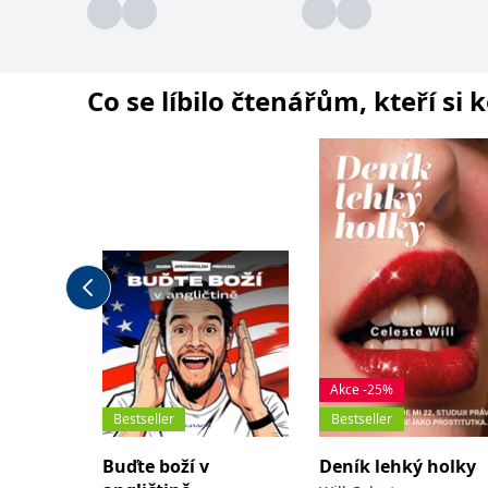
Co se líbilo čtenářům, kteří si 
Akce -25%
Bestseller
Bestseller
Buďte boží v
Deník lehký holky