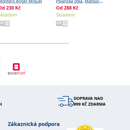
,
Montero Ángel Miguel
Polanská Jitka
Matoušů
Golasov
Od
230
Kč
Od
288
,
Kč
Od
411
Hana
Noviková Zuzana
Skladem
Skladem
Sklade
DOPRAVA NAD
H
999 KČ ZDARMA
Zákaznická podpora