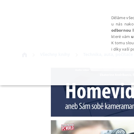
Děláme všec
u nás nako
odbornou l
které vám
u
K tomu slou
i díky vaší 
Všechny knihy
Technika, auta, počítače
NEZBYTNÉ
Nezbytně nutné soubory cookie umožňují základní funkce webovýc
Provider /