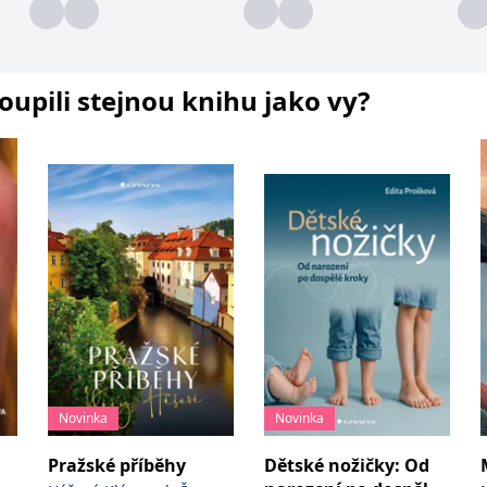
koupili stejnou knihu jako vy?
Novinka
Novinka
Pražské příběhy
Dětské nožičky: Od