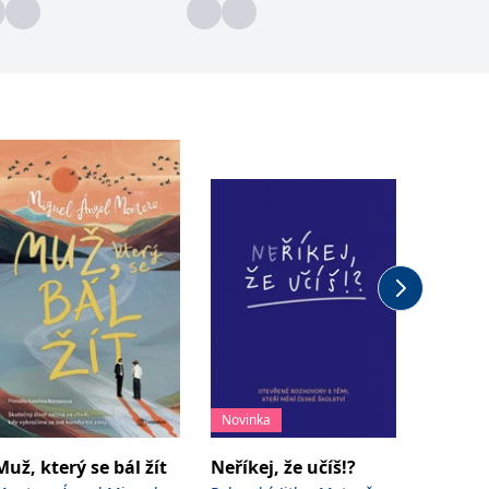
Novinka
Novinka
Muž, který se bál žít
Neříkej, že učíš!?
Houbov