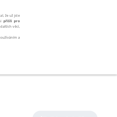
l, že už jste
si
přišli pro
dalších věcí,
 používáním a
AŘAZENÉ SOUBORY
bytně nutných souborů cookie správně používat.