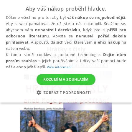
Aby váš nákup proběhl hladce.
Děláme všechno pro to, aby byl
váš nákup co nejpohodlnější
.
Aby si web pamatoval, že už jste u nás nakoupili. Snažíme se,
abychom vám
nenabízeli detektivku
, když jste si
přišli pro
odbornou literaturu
. Abyste se
nemuseli pořád dokola
Všechny knihy
Psychologie a pedagogika
Ped
přihlašovat
. A spoustu dalších věcí, které vám
ulehčí nákup
na
Hrátky s čísly
našem webu.
K tomu slouží cookies a podobné technologie.
Dejte nám
aneb Moje první počítání
prosím souhlas
s jejich používáním a i díky vaší pomoci bude
Breníková Markéta
,
Matušková Lenka
náš e-shop ještě lepší.
Více informací
ROZUMÍM A SOUHLASÍM
ZOBRAZIT PODROBNOSTI
NEZBYTNÉ
ANALYTICKÉ
MARKETINGOVÉ
FUNKČNÍ
NEZAŘAZENÉ SOUBORY