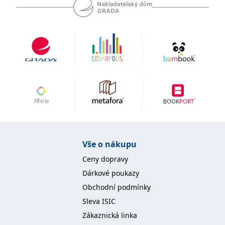
se měly zobrazovat a
které by mohly být
relevantní pro
koncového uživatele,
který si prohlíží web.
MUID
1 rok
Tento soubor cookie je v
Microsoft
Microsoftu široce
Corporation
používán jako jedinečný
.clarity.ms
identifikátor uživatele.
Lze jej nastavit pomocí
vložených skriptů
Microsoft. Široce se věří,
že se synchronizuje s
mnoha různými
doménami společnosti
Microsoft, což umožňuje
sledování uživatelů.
sid
.seznam.cz
1 měsíc
Toto je velmi běžný
Vše o nákupu
název souboru cookie,
ale pokud je nalezen
Ceny dopravy
jako soubor cookie
relace, bude
Dárkové poukazy
pravděpodobně použit
jako pro správu stavu
Obchodní podmínky
relace.
Sleva ISIC
_gcl_au
3 měsíce
Tento soubor cookie
Google LLC
nastavuje společnost
.grada.cz
Zákaznická linka
Doubleclick a provádí
informace o tom, jak