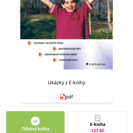
Nezbytné
Analytické
Marketingové
Funkční
Nezařazené soubory
Nezbytně nutné soubory cookie umožňují základní funkce webových
stránek, jako je přihlášení uživatele a správa účtu. Webové stránky nelze
bez nezbytně nutných souborů cookie správně používat.
Provider /
Název
Vyprší
Popis
Doména
CookieScriptConsent
1 měsíc
Tento soubor
CookieScript
cookie
www.grada.cz
používá
služba
Cookie-
Script.com k
Ukázky z E-knihy
zapamatování
předvoleb
souhlasu se
pdf
soubory
cookie
návštěvníků.
Je nutné, aby
banner
cookie
Cookie-
E-kniha
Script.com
Tištěná kniha
127
Kč
fungoval