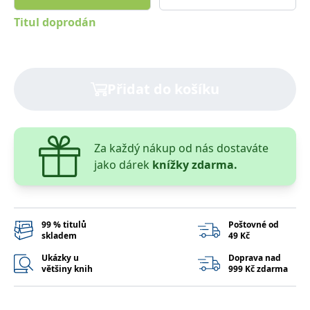
správně.
Titul doprodán
PHPSESSID
Zavřením
Cookie
PHP.net
prohlížeče
generovaný
www.bambook.cz
aplikacemi
založenými
na jazyce
PHP. Toto je
univerzální
Přidat do košíku
identifikátor
používaný k
udržování
proměnných
relací
uživatelů.
Za každý nákup od nás dostaváte
Obvykle se
jedná o
jako dárek
knížky zdarma.
náhodně
vygenerované
číslo, jeho
použití může
být specifické
pro daný
99 % titulů
Poštovné od
web, ale
skladem
49 Kč
dobrým
příkladem je
udržování
Ukázky u
Doprava nad
přihlášeného
většiny knih
999 Kč zdarma
stavu
uživatele mezi
stránkami.