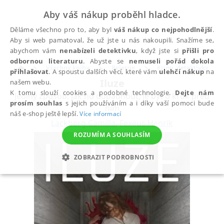
Aby váš nákup proběhl hladce.
Děláme všechno pro to, aby byl
váš nákup co nejpohodlnější
.
Aby si web pamatoval, že už jste u nás nakoupili. Snažíme se,
abychom vám
nenabízeli detektivku
, když jste si
přišli pro
odbornou literaturu
. Abyste se
nemuseli pořád dokola
Všechny knihy
Beletrie
Krimi, detektivky
přihlašovat
. A spoustu dalších věcí, které vám
ulehčí nákup
na
Iluze
našem webu.
K tomu slouží cookies a podobné technologie.
Dejte nám
Jediný způsob, jak ho dopadnout, je být o krok před
prosím souhlas
s jejich používáním a i díky vaší pomoci bude
ním
náš e-shop ještě lepší.
Více informací
Läckberg Camilla
,
Fexeus Henrik
ROZUMÍM A SOUHLASÍM
ZOBRAZIT PODROBNOSTI
NEZBYTNÉ
ANALYTICKÉ
MARKETINGOVÉ
FUNKČNÍ
NEZAŘAZENÉ SOUBORY