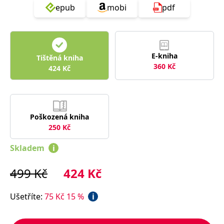
správně.
epub
mobi
pdf
PHPSESSID
Zavřením
Cookie
PHP.net
prohlížeče
generovaný
www.bambook.cz
aplikacemi
založenými
na jazyce
PHP. Toto je
E-kniha
Tištěná kniha
univerzální
360
Kč
identifikátor
424
Kč
používaný k
udržování
proměnných
relací
uživatelů.
Obvykle se
jedná o
Poškozená kniha
náhodně
250
Kč
vygenerované
číslo, jeho
použití může
Skladem
i
být specifické
pro daný
web, ale
499
Kč
424
Kč
dobrým
příkladem je
udržování
přihlášeného
Ušetříte
:
75
Kč
15
%
i
stavu
uživatele mezi
stránkami.