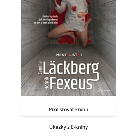
Nezbytné
Analytické
Marketingové
Funkční
Nezařazené soubory
Nezbytně nutné soubory cookie umožňují základní funkce webových
stránek, jako je přihlášení uživatele a správa účtu. Webové stránky nelze
bez nezbytně nutných souborů cookie správně používat.
Provider /
Název
Vyprší
Popis
Doména
CookieScriptConsent
1 měsíc
Tento soubor
CookieScript
cookie
www.grada.cz
používá
služba
Cookie-
Script.com k
zapamatování
předvoleb
souhlasu se
soubory
cookie
Prolistovat knihu
návštěvníků.
Je nutné, aby
banner
cookie
Cookie-
Ukázky z E-knihy
Script.com
fungoval