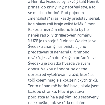
a Henrika Fexeuse byl skvělý tah! Henrik
se měly zobrazovat a
které by mohly být
přinesl do knihy jiný, neotřelý styl, a to
relevantní pro
koncového uživatele,
se mi líbilo hodně. Pod pojmem
který si prohlíží web.
„mentalista“ si asi každý představí seriál,
MUID
1 rok
Tento soubor cookie je v
Microsoft
kde hlavní roli hraje velký fešák Simon
Microsoftu široce
Corporation
používán jako jedinečný
.clarity.ms
Baker, a neznám nikoho kdo by ho
identifikátor uživatele.
neměl rád ;-) V thrillerovém románu
Lze jej nastavit pomocí
vložených skriptů
ILUZE je to stejně  Vincet Walder je ve
Microsoft. Široce se věří,
že se synchronizuje s
Švédsku známý iluzionista a jeho
mnoha různými
doménami společnosti
představení si nenechá ujít mnoho
Microsoft, což umožňuje
diváků. Je zván do různých pořadů – ve
sledování uživatelů.
Švédsku je zkrátka hvězda ve svém
sid
.seznam.cz
1 měsíc
Toto je velmi běžný
název souboru cookie,
oboru. Velkou náhodou se ocitne
ale pokud je nalezen
uprostřed vyšetřování vražd, které se
jako soubor cookie
relace, bude
točí kolem magie a kouzelnických triků.
pravděpodobně použit
jako pro správu stavu
Tento nápad mě hodně bavil, hltala jsem
relace.
každou stránku. Hlavní postava
_gcl_au
3 měsíce
Tento soubor cookie
Google LLC
policistka Mína a její tým jsou sestaveny
nastavuje společnost
.grada.cz
Doubleclick a provádí
na zkoušku, tak se ráda nechám
informace o tom, jak