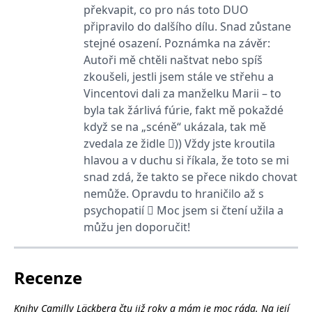
koncový uživatel používá
překvapit, co pro nás toto DUO
webové stránky a
připravilo do dalšího dílu. Snad zůstane
jakoukoli reklamu,
kterou koncový uživatel
stejné osazení. Poznámka na závěr:
mohl vidět před
návštěvou uvedeného
Autoři mě chtěli naštvat nebo spíš
webu.
zkoušeli, jestli jsem stále ve střehu a
MR
7 dní
Toto je soubor cookie
Microsoft
Vincentovi dali za manželku Marii – to
první strany společnosti
Corporation
Microsoft MSN, který
.c.bing.com
byla tak žárlivá fúrie, fakt mě pokaždé
používáme k měření
používání webu pro
když se na „scéně“ ukázala, tak mě
interní analýzu.
zvedala ze židle )) Vždy jste kroutila
_uetvid
1 rok
Toto je soubor cookie
Microsoft
hlavou a v duchu si říkala, že toto se mi
využívaný společností
Corporation
Microsoft Bing Ads a je
snad zdá, že takto se přece nikdo chovat
.grada.cz
sledovacím souborem
nemůže. Opravdu to hraničilo až s
cookie. Umožňuje nám
komunikovat s
psychopatií  Moc jsem si čtení užila a
uživatelem, který již dříve
navštívil náš web.
můžu jen doporučit!
test_cookie
15 minut
Tento soubor cookie
Google LLC
nastavuje společnost
.doubleclick.net
DoubleClick (kterou
Recenze
vlastní společnost
Google), aby zjistila, zda
prohlížeč návštěvníka
webu podporuje
Knihy Camilly Läckberg čtu již roky a mám je moc ráda. Na její
soubory cookie.