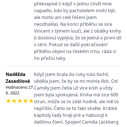
_fbp
3 měsíce
Používá Facebook k
Meta Platform
překvapivé (i když v jednu chvíli mne
poskytování řady
Inc.
reklamních produktů,
.grada.cz
napadlo, kdo by pachatelem mohl být,
jako je nabízení cen v
ale motiv ani celé řešení jsem
reálném čase od
inzerentů třetích stran.
neodhalila). Na konci příběhu se sice
SRM_B
1 rok
Toto je cookie první
Microsoft
Vincent s týmem loučí, ale z obálky knihy
strany společnosti
Corporation
Microsoft MSN, které
(i doslovu) vyplývá, že se jedná o první díl
.c.bing.com
zajišťuje správné
v sérii. Pokud se další pokračování
fungování této webové
stránky.
příběhu objeví na českém trhu, ráda si
ANONCHK
10 minut
Tento soubor cookie
Microsoft
ho přečtu taky.
provádí informace o
Corporation
tom, jak koncový
.c.clarity.ms
uživatel používá web, a
jakoukoli reklamu,
Naděžda
Když jsem brala do ruky tuto bichli,
kterou koncový uživatel
Zasadilová
věděla jsem, že by se mi mohla líbit. Od
mohl vidět před
návštěvou uvedeného
Hodnoceno
27.
Camilly jsem četla už více knih a vždy
webu.
6. 2022
jsem byla spokojená. Kniha má sice 600
__utmzzses
Zavřením
Parametry UTM
Google LLC
stran, může se to zdát hodně, ale mě to
prohlížeče
používané pro reklamu /
.grada.cz
sledování pomocí
nepřišlo. Četlo se to fakt skvěle. Krátké
Google Analytics
kapitoly tady hrají pré a nabuzují k
_uetsid
1 den
Tento soubor cookie
Microsoft
používá společnost Bing
dalšímu čtení. Spojení Camilla Läckberg
Corporation
k určení, jaké reklamy by
.grada.cz