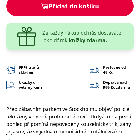
__cf_bm
30 minut
Tento soubor
Cloudflare Inc.
Přidat do košíku
cookie se
.heureka.cz
používá k
rozlišení mezi
lidmi a
roboty. To je
pro web
Za každý nákup od nás dostaváte
přínosné, aby
bylo možné
jako dárek
knížky zdarma.
podávat
platné zprávy
o používání
jejich
webových
stránek.
99 % titulů
Poštovné od
skladem
49 Kč
CookieConsent
1 rok
Tento soubor
Cybot A/S
cookie ukládá
www.bambook.cz
stav souhlasu
Ukázky u
Doprava nad
uživatele se
většiny knih
999 Kč zdarma
soubory
cookie pro
aktuální
doménu.
Před zábavním parkem ve Stockholmu objeví policie
G_ENABLED_IDPS
1 rok 1
Slouží k
Google LLC
tělo ženy v bedně probodané meči. I když to na první
měsíc
přihlášení
.www.grada.cz
pomocí
pohled připomíná nepovedený kouzelnický trik, záhy
Google
je jasné, že se jedná o mimořádně brutální vraždu.
ASP.NET_SessionId
Zavřením
Tento soubor
Microsoft
prohlížeče
cookie
Corporation