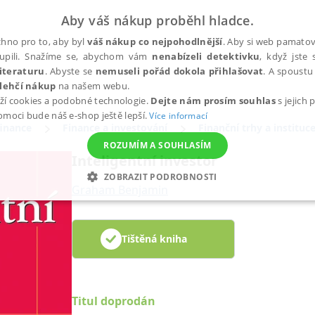
Aby váš nákup proběhl hladce.
hno pro to, aby byl
váš nákup co nejpohodlnější
. Aby si web pamatova
upili. Snažíme se, abychom vám
nenabízeli detektivku
, když jste 
iteraturu
. Abyste se
nemuseli pořád dokola přihlašovat
. A spoustu 
lehčí nákup
na našem webu.
ží cookies a podobné technologie.
Dejte nám prosím souhlas
s jejich
pomoci bude náš e-shop ještě lepší.
Více informací
finance
Finance a investování
Finanční trhy a instituc
ROZUMÍM A SOUHLASÍM
Inteligentní investor
ZOBRAZIT PODROBNOSTI
Graham Benjamin
ANALYTICKÉ
MARKETINGOVÉ
FUNKČNÍ
NEZ
Tištěná kniha
Nezbytné
Analytické
Marketingové
Funkční
Nezařazené soubory
h stránek, jako je přihlášení uživatele a správa účtu. Webové stránky nelze bez nez
Titul doprodán