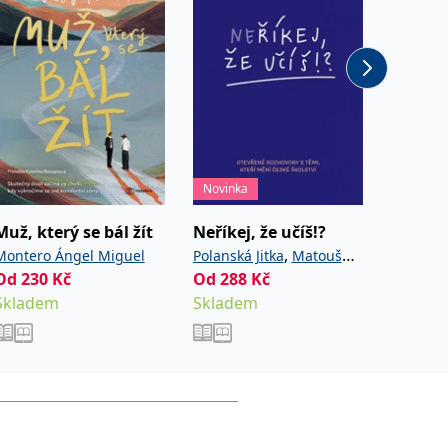
Novinka
Novinka
Muž, který se bál žít
Neříkej, že učíš!?
Houbov
,
Montero Ángel Miguel
Polanská Jitka
Matoušů
Golasov
Od
230
Kč
Od
288
,
Kč
Od
411
Hana
Noviková Zuzana
Skladem
Skladem
Sklade