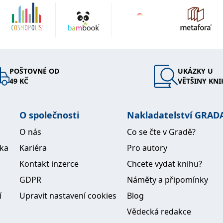
 Frýdku-
jlepší
kolu
i studium
POŠTOVNÉ OD
UKÁZKY U
trade and
49 KČ
VĚTŠINY KNI
rogram na
ity of
ainer
O společnosti
Nakladatelství GRAD
iu
O nás
Co se čte v Gradě?
redit risk
ika
Kariéra
Pro autory
alování v
v
Kontakt inzerce
Chcete vydat knihu?
ti pracuje
GDPR
Náměty a připomínky
ers
í
Upravit nastavení cookies
Blog
Vědecká redakce