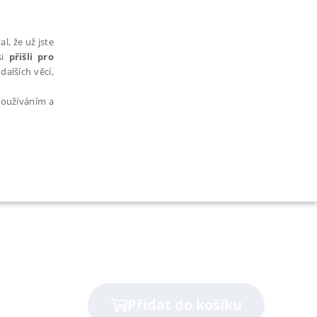
l, že už jste
si
přišli pro
dalších věcí,
 používáním a
e
AŘAZENÉ SOUBORY
bytně nutných souborů cookie správně používat.
Přidat do košíku