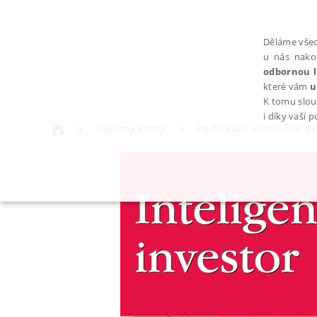
Děláme všec
u nás nako
odbornou l
které vám
u
K tomu slou
i díky vaší 
Všechny knihy
Podnikání, ekonomie a 
NEZBYTNÉ
Nezbytně nutné soubory cookie umožňují základní funkce webovýc
Provider /